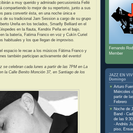
ibirán a muy querido y admirado percusionista Fellé
á compartiendo lo mejor de su repertorio, junto a sus
s para convertir ésta, en una noche única e
ás de su tradicional Jam Session a cargo de su grupo
berto Ureña en los teclados, Smarlly Belliard en el
Céspedes en la flauta, Kendrix Peña en el bajo,
n la batería, Fatima Franco en voz y Cukín Curiel
os habituales y los que llegan de improviso.
Fernando Rod
el espacio le recae a los músicos Fátima Franco y
Member
enes también participan activamente del evento!
 se celebran cada lunes a partir de las 7PM en La
 en la Calle Benito Monción 37, en Santiago de los
JAZZ EN VIVO
Domingo
Arturo Fuen
Miércoles 
partir de l
Febrero
Noche de 
Band - Cad
de las 9:3
- Andrés J
piso, Ensa