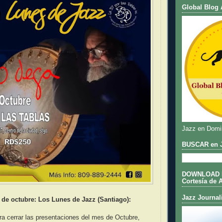
Global Blog 
Jazz en Domi
BUSCAR en J
DOWNLOAD DE
Cortesía de 
Jazz Journal
 de octubre: Los Lunes de Jazz (Santiago):
ra cerrar las presentaciones del mes de Octubre,