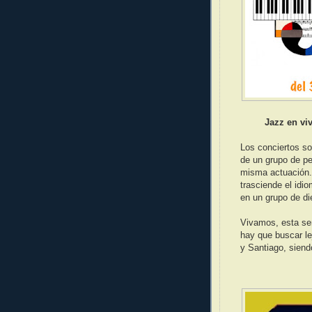
Jazz en vi
Los conciertos so
de un grupo de pe
misma actuación.
trasciende el idi
en un grupo de di
Vivamos, esta sem
hay que buscar l
y Santiago, siend