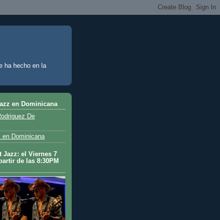
e ha hecho en la
Jazz en Dominicana
odriguez De
 en Dominicana
 Jazz: el Viernes 7
partir de las 8:30PM