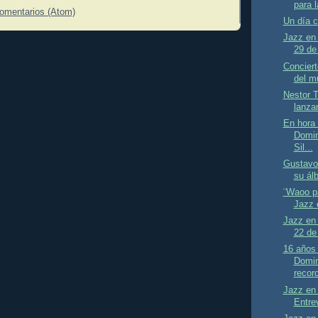
para l
comentarios (Atom)
Un día 
Jazz en 
29 de
Conciert
del mu
Nestor T
lanza
En hora
Domin
Sil...
Gustavo
su ál
¨Waoo pa
Jazz 
Jazz en 
22 de
16 años
Domin
recor
Jazz en
Entrev