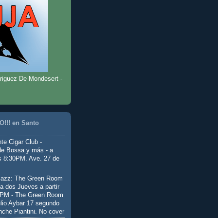
riguez De Mondesert -
!!! en Santo
te Cigar Club -
de Bossa y más - a
as 8:30PM. Ave. 27 de
Jazz: The Green Room
a dos Jueves a partir
0PM - The Green Room
ulio Aybar 17 segundo
nche Piantini. No cover