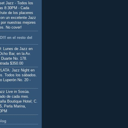
set Jazz - Todos los
las 8:30PM - Cada
frute de los placeres
 con un excelente Jazz
 por nuestras mejores
es. No cover!
!!! en el resto del
 Lunes de Jazz en
Ocho Bar, en la Av.
 Duarte No. 178.
trada $350.00
ATA: Jazz Night en
s. Todos los sábados.
io Luperón No. 20 -
z Live in Sosúa.
ado de cada mes.
aña Boutique Hotel; C.
 5, Perla Marina,
00PM
blog