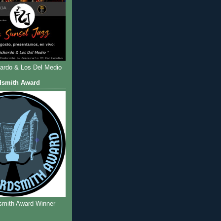
hardo & Los Del Medio
dsmith Award
smith Award Winner