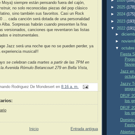
►
2026
(108
e Moya) siempre están pensando fuera del cajón,
►
2025
(178
struir, no solo reconocidas piezas del pop clásico
latino, sino también sus favoritos. Casi un Rock
►
2024
(175
.0 … cada canción será dotada de una personalidad
►
2023
(193
e Alba. Sorpresas habrán cuando presenten la fina
▼
2022
(191
s versionados, canciones que reventaron las listas
►
diciem
zados e instrumentales.
►
noviem
tage Jazz será una noche que no se pueden perder, ya
▼
octubr
 experiencia musical!!
Fiesta S
Progr
ys se celebran cada martes a partir de las 7PM en
Novie
 la Avenida Rómulo Betancourt 279 en Bella Vista,
Jazz en 
octubr
Jazzy T
nando Rodriguez De Mondesert
en
8:16 a. m.
progr
DRJF 20
arios:
los g
DRJF 20
ario
los gr
Dominic
Festiv
Inicio
Entrada antigua
Abiertas