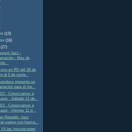
)
)
)
)
)
bre
(13)
bre
(16)
e
(27)
unset Jazz -
amación - Mes de
mb...
vivo en RD del 30 de
e al 5 de novie...
uesdays presenta su
amación para el me...
22 - Conozcamos a
rupos - Sábado 12 de...
22 - Conozcamos a
upos - Viernes 11 d...
an Republic Jazz
al vuelve con fuerza...
 YA las Inscripciones