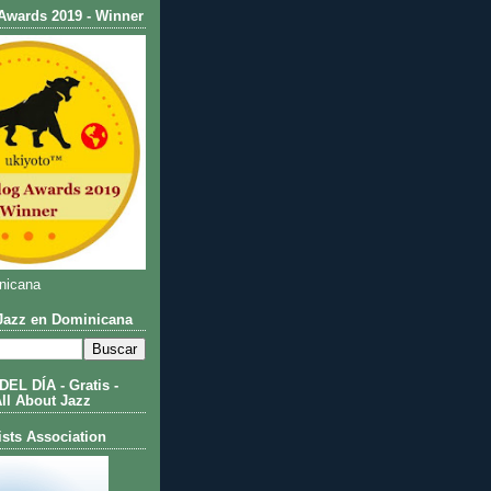
Awards 2019 - Winner
nicana
azz en Dominicana
L DÍA - Gratis -
All About Jazz
ists Association