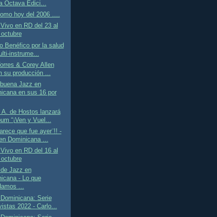
a Octava Edici...
como hoy del 2006 ….
Vivo en RD del 23 al
 octubre
o Benéfico por la salud
lti-instrume...
orres & Corey Allen
n su producción ...
 buena Jazz en
icana en sus 16 por
 A. de Hostos lanzará
bum “¡Ven y Vuel...
rece que fue ayer¨!! -
en Dominicana ...
Vivo en RD del 16 al
 octubre
 de Jazz en
icana - Lo que
damos ...
 Dominicana: Serie
istas 2022 - Carlo...