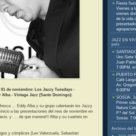
Fiesta Sun
Viernes a 
viernes dis
de la vida
presentado
agrupacion
JAZZ EN VIVO
país
SANTIAGO:
Uno Siete 
Juan Pablo
7:00PM, en
PUERTO PL
Café Lángo
Av. Gregor
 01 de noviembre: Los Jazzy Tuesdays -
8:00PM
 Alba - Vintage Jazz (Santo Domingo):
SOSÚA: Jaz
Primer sáb
efresca … Eddy Alba y su grupo calentarán los Jazzy
Natura Cab
inicio a las presentaciones del mes de noviembre en
P.º del Sol
acio, y …. de que manera!!! Alba y su cuarteto en
Sosúa. 7:
Archivo del 
gos y cómplices (Leo Valenzuela, Sebastian