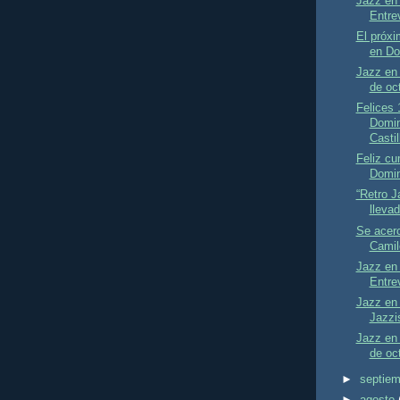
Jazz en
Entrev
El próx
en Dom
Jazz en 
de oc
Felices 
Domin
Castil
Feliz c
Domin
“Retro J
lleva
Se acerc
Camilo
Jazz en 
Entrev
Jazz en
Jazzi
Jazz en 
de oc
►
septie