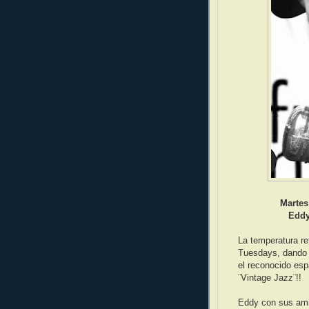
Martes
Eddy
La temperatura r
Tuesdays, dando 
el reconocido esp
¨Vintage Jazz¨!!
Eddy con sus ami