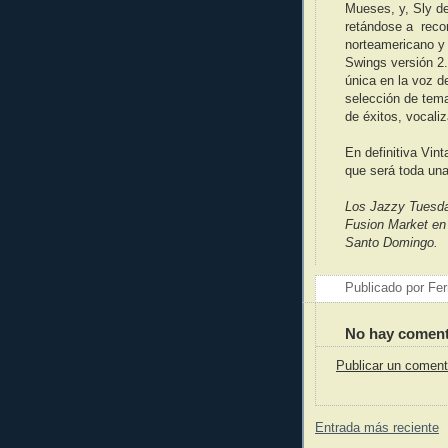
Mueses, y, Sly d
retándose a recon
norteamericano y 
Swings versión 2
única en la voz d
selección de tema
de éxitos, vocali
En definitiva Vin
que será toda una
Los Jazzy Tuesda
Fusion Market en
Santo Domingo.
Publicado por
Fer
No hay coment
Publicar un coment
Entrada más reciente