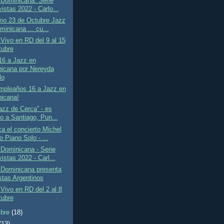
 Dominicana: Serie
istas 2022 - Carlo...
imo 23 de Octubre Jazz
inicana ... cu...
Vivo en RD del 9 al 15
tubre
16 a Jazz en
icana por Nereyda
lo
umpleaños 16 a Jazz en
icana!
azz de Cerca” - es
do a Santiago, Pun...
a el concierto Michel
 Piano Solo - ...
Dominicana - Serie
istas 2022 - Carl...
 Dominicana presenta
stas Argentinos
Vivo en RD del 2 al 8
tubre
mbre
(18)