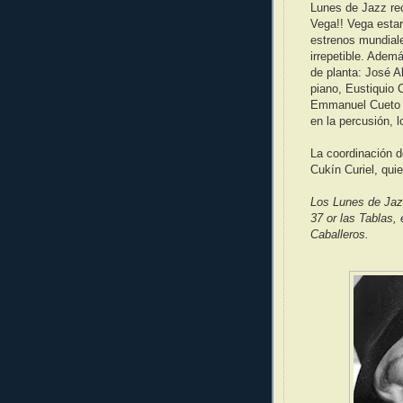
Lunes de Jazz rec
Vega!! Vega estar
estrenos mundiale
irrepetible. Adem
de planta: José Al
piano, Eustiquio 
Emmanuel Cueto e
en la percusión, l
La coordinación d
Cukín Curiel, qui
Los Lunes de Jazz
37 or las Tablas,
Caballeros.