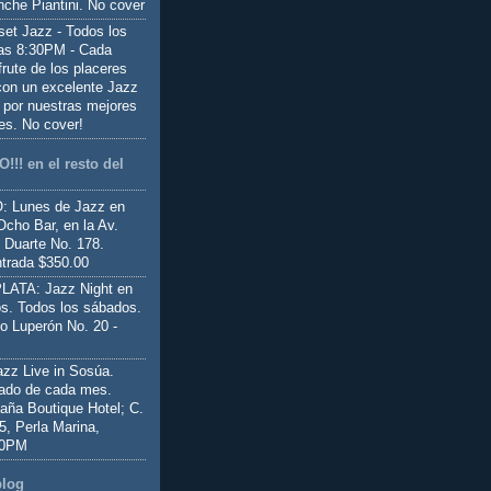
nche Piantini. No cover
set Jazz - Todos los
las 8:30PM - Cada
frute de los placeres
 con un excelente Jazz
 por nuestras mejores
es. No cover!
!!! en el resto del
 Lunes de Jazz en
Ocho Bar, en la Av.
 Duarte No. 178.
trada $350.00
ATA: Jazz Night en
s. Todos los sábados.
io Luperón No. 20 -
z Live in Sosúa.
ado de cada mes.
aña Boutique Hotel; C.
 5, Perla Marina,
00PM
blog