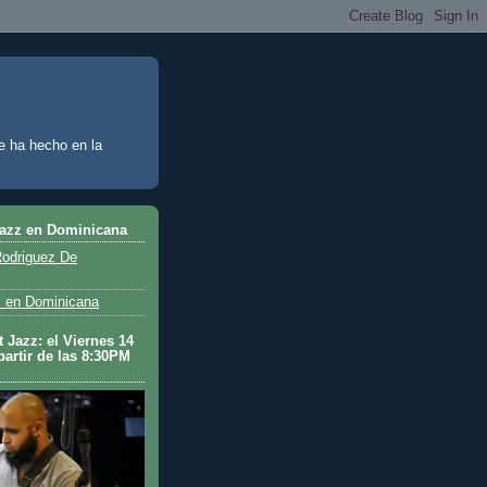
e ha hecho en la
Jazz en Dominicana
odriguez De
 en Dominicana
 Jazz: el Viernes 14
partir de las 8:30PM