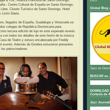
2021
gal & Cía., Alianza Francesa de Santo Domingo,
ña - Centro Cultural de España en Santo Domingo,
Global Blog 
o Libre, Cluster Turístico de Santo Domingo, Hotel
 Listín Diario.
ero, llegados de España, Guadalupe y Venezuela se
dos colegas de República Dominicana para
imo tercera edición de lujo en este esperado evento.
a con todos los detalles de este festín de la música
 Casa de Teatro y estuvo encabezada por Freddy
del evento. Además de Ginebra estuvieron presentes
 los patrocinadores.
Jazz en Domi
BUSCAR en J
DOWNLOAD DE
Cortesía de 
Jazz Journal