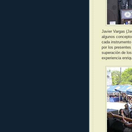
Javier Vargas (Ja
algunos concepto
cada instrumento
por los presentes
superación de los
experiencia enriq