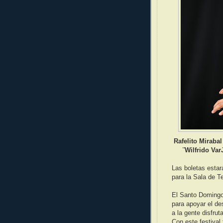
Rafelito Miraba
¨Wilfrido Va
Las boletas esta
para la Sala de T
El Santo Domingo
para apoyar el de
a la gente disfrut
Con este festival