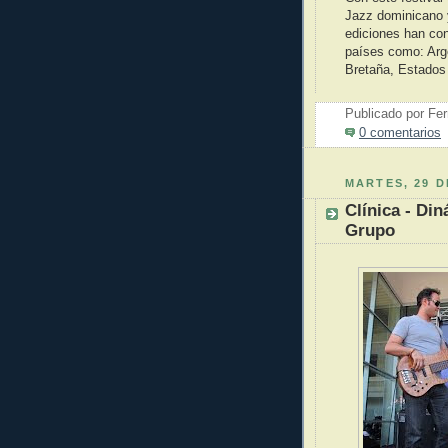
Jazz dominicano y
ediciones han co
países como: Arg
Bretaña, Estados
Publicado por
Fer
0 comentarios
MARTES, 29 D
Clínica - Di
Grupo