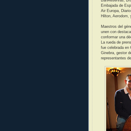
BanReservas, Bru
Embajada de Espa
Air Europa, Diari
Hilton, Aerodom, y
Maestros del gén
unen con destaca
conformar una déc
La rueda de prens
fue celebrada en
Ginebra, gestor 
representantes de