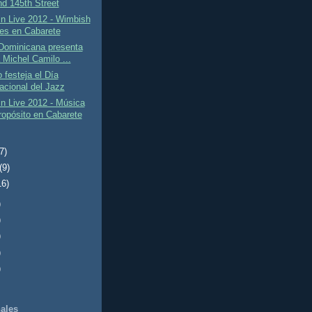
d 145th Street
 Live 2012 - Wimbish
es en Cabarete
Dominicana presenta
 Michel Camilo ...
 festeja el Día
nacional del Jazz
 Live 2012 - Música
ropósito en Cabarete
(7)
(9)
16)
)
)
)
)
)
ales