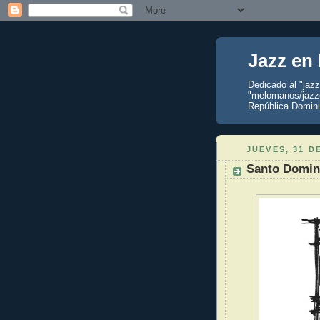
Jazz en
Dedicado al "jaz
"melomanos/jazzu
República Domini
JUEVES, 31 D
Santo Doming