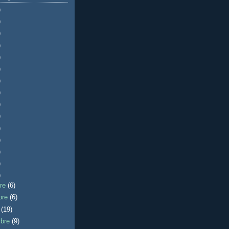
)
)
)
)
)
)
)
)
)
)
)
)
)
)
)
bre
(6)
bre
(6)
e
(19)
mbre
(9)