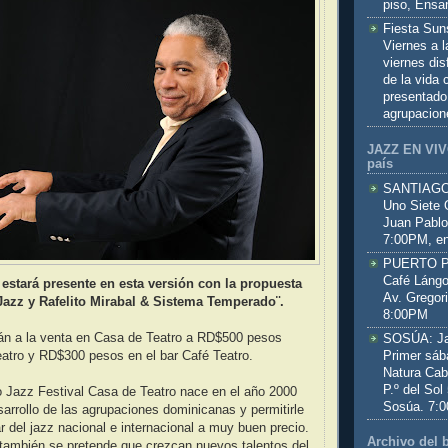
piso, Ensa
Fiesta Sun
Viernes a 
viernes dis
de la vida
presentado
agrupacion
JAZZ EN VIVO
país
SANTIAGO:
Uno Siete 
Juan Pablo
7:00PM, en
PUERTO PL
Café Lángo
l estará presente en esta versión con la propuesta
Av. Gregor
rJazz y Rafelito Mirabal & Sistema Temperado¨.
8:00PM
rán a la venta en Casa de Teatro a RD$500 pesos
SOSÚA: Jaz
Primer sáb
eatro y RD$300 pesos en el bar Café Teatro.
Natura Cab
P.º del Sol
 Jazz Festival Casa de Teatro nace en el año 2000
Sosúa. 7:
sarrollo de las agrupaciones dominicanas y permitirle
ar del jazz nacional e internacional a muy buen precio.
Archivo del 
 también se pretende que crezcan nuevos talentos del