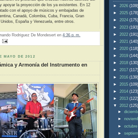
 apoyar la proyección de los ya existentes. En 12
►
2026
(109
ntado con el apoyo de músicos y embajadas de
►
2025
(178
entina, Canadá, Colombia, Cuba, Francia, Gran
►
2024
(175
 Unidos, España y Venezuela, entre otros.
►
2023
(193
►
2022
(191
nando Rodriguez De Mondesert
en
4:36 p. m.
►
2021
(140
►
2020
(118
►
2019
(144
E MAYO DE 2012
►
2018
(130
námica y Armonía del Instrumento en
►
2017
(117
►
2016
(139
►
2015
(109
►
2014
(123
►
2013
(122
▼
2012
(125
►
diciem
►
noviem
►
octubr
►
septie