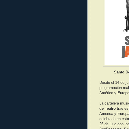
Santo Do
Desde el 14 de jun
programación real
América y Europa
La cartelera musi
de Teatro
trae es
América y Europa
celebrado en esta 
26 de julio con l