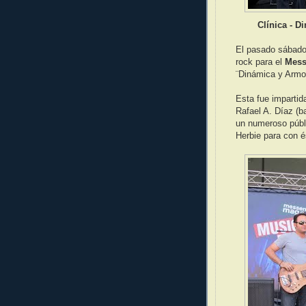
Clínica - 
El pasado sábado
rock para el
Mess
¨Dinámica y Armon
Esta fue impartid
Rafael A. Díaz (b
un numeroso públ
Herbie para con és