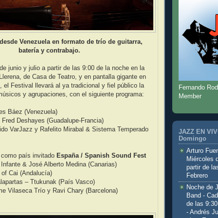
desde Venezuela en formato de trío de guitarra,
batería y contrabajo.
e junio y julio a partir de las 9:00 de la noche en la
 Llerena, de Casa de Teatro, y en pantalla gigante en
 el Festival llevará al ya tradicional y fiel público la
Fernando Rod
úsicos y agrupaciones, con el siguiente programa:
Member
es Báez (Venezuela)
Fred Deshayes (Guadalupe-Francia)
ido VarJazz y Rafelito Mirabal & Sistema Temperado
JAZZ EN VIVO
Domingo
Arturo Fuen
como país invitado
España / Spanish Sound Fest
Miércoles 
 Infante & José Alberto Medina (Canarias)
partir de l
of Cai (Andalucía)
Febrero
lapartas – Ttukunak (País Vasco)
Noche de 
e Vilaseca Trío y Ravi Chary (Barcelona)
Band - Cad
de las 9:3
- Andrés J