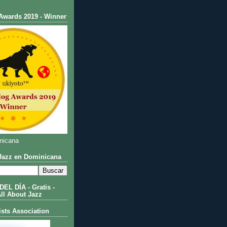
Awards 2019 - Winner
nicana
azz en Dominicana
L DÍA - Gratis -
All About Jazz
ists Association