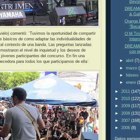
Beyon
DREAMin
& Gal
Orange 
“Beca
vielo) comentó: ¨Tuvimos la oportunidad de compartir
O M Trío
s básicos de como adaptar las individualidades de
Inter
 al contexto de una banda. Las preguntas lanzadas
DREAMin
 mostraron el nivel de inquietud y los deseos de
con p
 jóvenes participantes del concurso. En fin una
►
abril
(7)
uecedora para todos los que participamos de ella¨.
►
marzo
►
febrero
►
enero
(
►
2011
(147
►
2010
(122
►
2009
(117
►
2008
(131
►
2007
(168
►
2006
(8)
Datos person