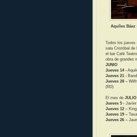
Aquíles Báez 
Todos los jueves d
sala Cristóbal de
el bar Café Teatro,
obra de grandes m
JUNIO
Jueves 14 -
Aquil
Jueves 21 -
Band 
Jueves 28 –
Wilfr
(RD)
El mes de
JULIO
Jueves 5 -
Javier
Jueves 12 –
King 
Jueves 19 –
Taxa
Jueves 26 –
Jaum