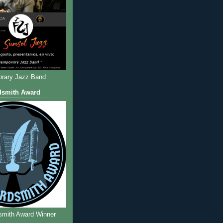
rary Jazz Band
dsmith Award
smith Award Winner