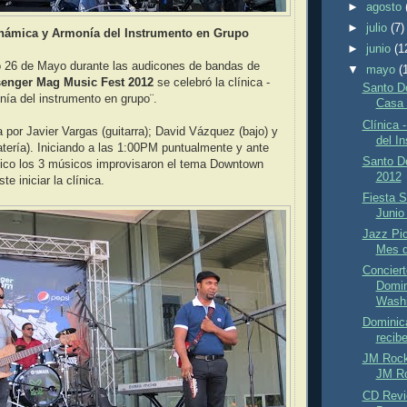
►
agosto
►
julio
(7)
Dinámica y Armonía del Instrumento en Grupo
►
junio
(1
 26 de Mayo durante las audicones de bandas de
▼
mayo
(
enger Mag Music Fest 2012
se celebró la clínica -
Santo D
ía del instrumento en grupo¨.
Casa 
Clínica 
a por Javier Vargas (guitarra); David Vázquez (bajo) y
del I
atería). Iniciando a las 1:00PM puntualmente y ante
Santo D
ico los 3 músicos improvisaron el tema Downtown
2012
te iniciar la clínica.
Fiesta 
Junio
Jazz Pic
Mes d
Concier
Domin
Washi
Dominic
recib
JM Rock
JM Ro
CD Revi