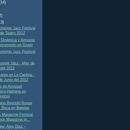
(14)
2)
13)
omingo Jazz Festival
de Teatro 2012
- Dinámica y Armonía
nstrumento en Grupo
omingo Jazz Festival
Sunset Jazz - Mes de
 del 2012
ante en La Cantina -
e Junio del 2012
to de Amistad
ico-Haitiana en
ngton
ano Reynold Roque
e Beca en Berklee
 Magazine Festival
ck Magazine in...
ew: Alex Diaz –