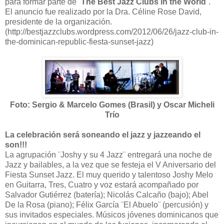
para formar parte de ¨
The Best Jazz Clubs in the World
¨.
El anuncio fue realizado por la Dra. Céline Rose David,
presidente de la organización.
(http://bestjazzclubs.wordpress.com/2012/06/26/jazz-club-in-
the-dominican-republic-fiesta-sunset-jazz)
Foto: Sergio & Marcelo Gomes (Brasil) y Oscar Micheli
Trío
La celebración será soneando el jazz y jazzeando el
son!!!
La agrupación ¨Joshy y su 4 Jazz¨ entregará una noche de
Jazz y bailables, a la vez que se festeja el V Aniversario del
Fiesta Sunset Jazz. El muy querido y talentoso Joshy Melo
en Guitarra, Tres, Cuatro y voz estará acompañado por
Salvador Gutiérrez (batería); Nicolás Calcaño (bajo); Abel
De la Rosa (piano); Félix García ¨El Abuelo¨ (percusión) y
sus invitados especiales. Músicos jóvenes dominicanos que