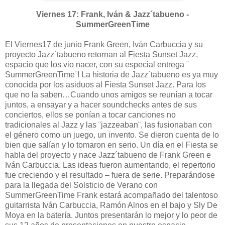
Viernes 17: Frank, Iván & Jazz´tabueno -
SummerGreenTime
El Viernes17 de junio Frank Green, Iván Carbuccia y su
proyecto Jazz´tabueno retornan al Fiesta Sunset Jazz,
espacio que los vio nacer, con su especial entrega ¨
SummerGreenTime¨! La historia de Jazz´tabueno es ya muy
conocida por los asiduos al Fiesta Sunset Jazz. Para los
que no la saben…Cuando unos amigos se reunían a tocar
juntos, a ensayar y a hacer soundchecks antes de sus
conciertos, ellos se ponían a tocar canciones no
tradicionales al Jazz y las ¨jazzeaban¨, las fusionaban con
el género como un juego, un invento. Se dieron cuenta de lo
bien que salían y lo tomaron en serio. Un día en el Fiesta se
habla del proyecto y nace Jazz´tabueno de Frank Green e
Iván Carbuccia. Las ideas fueron aumentando, el repertorio
fue creciendo y el resultado – fuera de serie. Preparándose
para la llegada del Solsticio de Verano con
SummerGreenTime Frank estará acompañado del talentoso
guitarrista Iván Carbuccia, Ramón Alnos en el bajo y Sly De
Moya en la batería. Juntos presentarán lo mejor y lo peor de