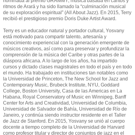
nominada al premio GRAMMY; música basada en cantos y
ritmos de Arará y ha sido llamado la “culminación musical
de su exploración espiritual” (All About Jazz). En 2015, Terry
recibió el prestigioso premio Doris Duke Artist Award.
Terry es un educador natural y portador cultural, Yosvany
está motivado para compartir talento, artesanía y
conocimiento experiencial con la generación emergente de
músicos creativos, así como para preservar y profundizar la
comprensión de la música del Caribe y otras partes de la
diáspora africana. A lo largo de los años, ha impartido
cursos y dictado clases magistrales en todo el país y en todo
el mundo. Ha trabajado en instituciones tan notables como
la Universidad de Princeton, The New School for Jazz and
Contemporary Music, Brubeck Institute, NYU, Goddard
College, Boston University, Casa de las Americas en La
Habana, Royal Conservatory of Music en Winnipeg, Banff
Center for Arts and Creatividad, Universidad de Columbia,
Universidad de Salvador de Bahía, Universidad de Río de
Janeiro, y continúa siendo instructor residente en el Taller
de Jazz de Stanford. En 2015, Yosvany se unió al cuerpo
docente a tiempo completo de la Universidad de Harvard
como profesor titular y director de conjuntos de jazz en el