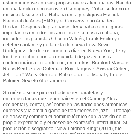
estadounidense con sus propias raíces afrocubanas. Nacido
en una familia de músicos en Camagüey, Cuba, se formó en
música clásica en La Habana en la prestigiosa Escuela
Nacional de Artes (ENA) y el Conservatorio Amadeo
Roldan. Después de graduarse, Terry trabajó con figuras
importantes en todos los ámbitos de la música cubana,
incluidos los pianistas Chucho Valdés, Frank Emilio y el
célebre cantante y guitarrista de nueva trova Silvio
Rodríguez. Desde sus primeros días en Nueva York, Terry
fue bien recibido por la comunidad de jazz y música
contemporánea, tocando con, entre otros: Branford Marsalis,
Rufus Reid, Steve Coleman, Roy Hargrove, Avishai Cohen,
Jeff "Tain" Watts, Gonzalo Rubalcaba, Taj Mahal y Eddie
Palmieri Sexteto Afrocaribeño.
Su música se inspira en tradiciones paralelas y
entremezcladas que tienen raíces en el Caribe y África
occidental y central, así como en las tradiciones armónicas
europeas y la amplia gama de tradiciones de jazz. El trabajo
de Yosvany combina el dominio técnico con la visión de la
propia experiencia y el deseo de expresión intercultural. Su
producción discográfica “New Throned King” (2014), fue