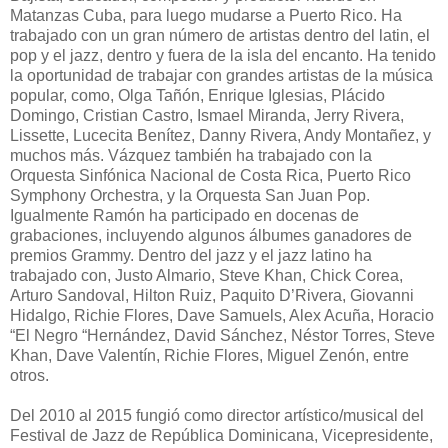
Matanzas Cuba, para luego mudarse a Puerto Rico. Ha
trabajado con un gran número de artistas dentro del latin, el
pop y el jazz, dentro y fuera de la isla del encanto. Ha tenido
la oportunidad de trabajar con grandes artistas de la música
popular, como, Olga Tañón, Enrique Iglesias, Plácido
Domingo, Cristian Castro, Ismael Miranda, Jerry Rivera,
Lissette, Lucecita Benítez, Danny Rivera, Andy Montañez, y
muchos más. Vázquez también ha trabajado con la
Orquesta Sinfónica Nacional de Costa Rica, Puerto Rico
Symphony Orchestra, y la Orquesta San Juan Pop.
Igualmente Ramón ha participado en docenas de
grabaciones, incluyendo algunos álbumes ganadores de
premios Grammy. Dentro del jazz y el jazz latino ha
trabajado con, Justo Almario, Steve Khan, Chick Corea,
Arturo Sandoval, Hilton Ruiz, Paquito D’Rivera, Giovanni
Hidalgo, Richie Flores, Dave Samuels, Alex Acuña, Horacio
“El Negro “Hernández, David Sánchez, Néstor Torres, Steve
Khan, Dave Valentín, Richie Flores, Miguel Zenón, entre
otros.
Del 2010 al 2015 fungió como director artístico/musical del
Festival de Jazz de República Dominicana, Vicepresidente,