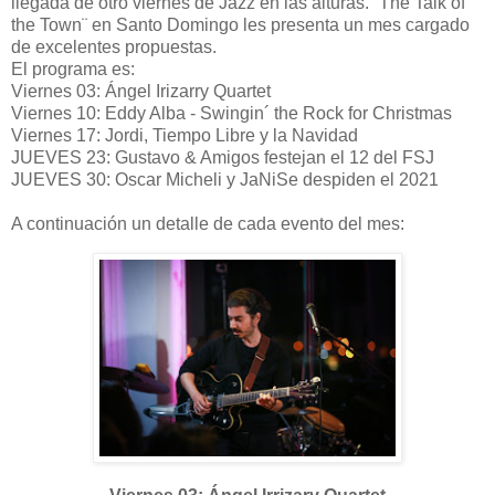
llegada de otro viernes de Jazz en las alturas. ¨The Talk of
the Town¨ en Santo Domingo les presenta un mes cargado
de excelentes propuestas.
El programa es:
Viernes 03: Ángel Irizarry Quartet
Viernes 10: Eddy Alba - Swingin´ the Rock for Christmas
Viernes 17: Jordi, Tiempo Libre y la Navidad
JUEVES 23: Gustavo & Amigos festejan el 12 del FSJ
JUEVES 30: Oscar Micheli y JaNiSe despiden el 2021
A continuación un detalle de cada evento del mes: