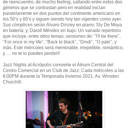
de reencuentro, de mucho feeling, saltando entre estos dos
géneros que se contrastan pero en realidad inician
paralelamente en dos puntos del continente americano en
los 50's y 60's y siguen siendo hoy tan vigentes como ayer.
Sus cómplices serán Álvaro Dinzey en piano; Sly De Moya
en batería; y, Daroll Méndez en bajo. Un variado repertorio
que incluye, entre otros temas, versiones de: "I'll be there",
"For once in my life", "Back to black", "Dindi", "O pato", y
más. Este miércoles será memorable, irrepetible, romántico,
y … no te lo puedes perder!!
Jazz Nights at Acrópolis convierte el Atrium Central del
Centro Comercial en un Club de Jazz. Cada miércoles a las
6:00PM durante la Temporada Invierno 2021. Av. Winston
Churchill.