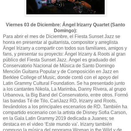
Viernes 03 de Diciembre: Ángel Irizarry Quartet (Santo
Domingo):
Para abrir el mes de Diciembre, el Fiesta Sunset Jazz se
honra en presentar al guitarrista, compositor y arreglista
Ángel Irizarry a compartir con todos sus familiares, amigos y
fans, y presentar su proyecto: Ángel Irizarry & Roots al gran
público del Fiesta Sunset Jazz. Ángel es graduado del
Conservatorio Nacional de Música de Santo Domingo
Mención Guitarra Popular y de Composición en Jazz en
Berklee College of Music, donde contó con el apoyo del
Latin Grammy Cultural Foundation. Se ha presentado junto
a los cantantes Nikola, La Marimba, Danny Rivera, al grupo
Urbanova, la Big Band del Conservatorio, entre otros. Formó
las bandas Té de Tilo, CariJazz RD, Irizarry and Roots,
llevándolos a los principales escenarios de RD. También ha
compartido escenario con la artista de Disney Sofia Carson,
en la Gala Latin Grammy 2019 dedicada a Juanes; se
destaca en el video ‘Este mundo va’. Irizarry también
compuso la música del programa Woman in the Wild y de