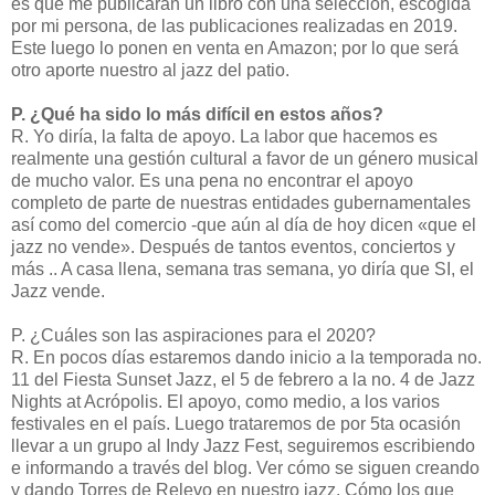
es que me publicarán un libro con una selección, escogida
por mi persona, de las publicaciones realizadas en 2019.
Este luego lo ponen en venta en Amazon; por lo que será
otro aporte nuestro al jazz del patio.
P. ¿Qué ha sido lo más difícil en estos años?
R. Yo diría, la falta de apoyo. La labor que hacemos es
realmente una gestión cultural a favor de un género musical
de mucho valor. Es una pena no encontrar el apoyo
completo de parte de nuestras entidades gubernamentales
así como del comercio -que aún al día de hoy dicen «que el
jazz no vende». Después de tantos eventos, conciertos y
más .. A casa llena, semana tras semana, yo diría que SI, el
Jazz vende.
P. ¿Cuáles son las aspiraciones para el 2020?
R. En pocos días estaremos dando inicio a la temporada no.
11 del Fiesta Sunset Jazz, el 5 de febrero a la no. 4 de Jazz
Nights at Acrópolis. El apoyo, como medio, a los varios
festivales en el país. Luego trataremos de por 5ta ocasión
llevar a un grupo al Indy Jazz Fest, seguiremos escribiendo
e informando a través del blog. Ver cómo se siguen creando
y dando Torres de Relevo en nuestro jazz. Cómo los que