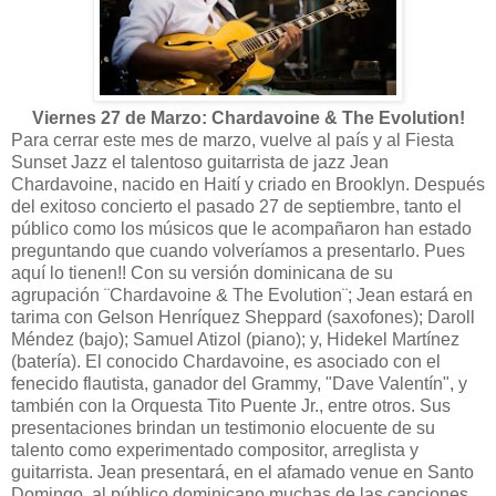
Viernes 27 de Marzo: Chardavoine & The Evolution!
Para cerrar este mes de marzo, vuelve al país y al Fiesta
Sunset Jazz el talentoso guitarrista de jazz Jean
Chardavoine, nacido en Haití y criado en Brooklyn. Después
del exitoso concierto el pasado 27 de septiembre, tanto el
público como los músicos que le acompañaron han estado
preguntando que cuando volveríamos a presentarlo. Pues
aquí lo tienen!! Con su versión dominicana de su
agrupación ¨Chardavoine & The Evolution¨; Jean estará en
tarima con Gelson Henríquez Sheppard (saxofones); Daroll
Méndez (bajo); Samuel Atizol (piano); y, Hidekel Martínez
(batería). El conocido Chardavoine, es asociado con el
fenecido flautista, ganador del Grammy, "Dave Valentín", y
también con la Orquesta Tito Puente Jr., entre otros. Sus
presentaciones brindan un testimonio elocuente de su
talento como experimentado compositor, arreglista y
guitarrista. Jean presentará, en el afamado venue en Santo
Domingo, al público dominicano muchas de las canciones