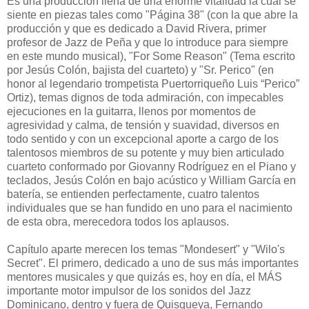
Es una producción llena de una enorme vitalidad la cual se
siente en piezas tales como "Página 38" (con la que abre la
producción y que es dedicado a David Rivera, primer
profesor de Jazz de Peña y que lo introduce para siempre
en este mundo musical), "For Some Reason" (Tema escrito
por Jesús Colón, bajista del cuarteto) y "Sr. Perico" (en
honor al legendario trompetista Puertorriqueño Luis “Perico”
Ortiz), temas dignos de toda admiración, con impecables
ejecuciones en la guitarra, llenos por momentos de
agresividad y calma, de tensión y suavidad, diversos en
todo sentido y con un excepcional aporte a cargo de los
talentosos miembros de su potente y muy bien articulado
cuarteto conformado por Giovanny Rodríguez en el Piano y
teclados, Jesús Colón en bajo acústico y William García en
batería, se entienden perfectamente, cuatro talentos
individuales que se han fundido en uno para el nacimiento
de esta obra, merecedora todos los aplausos.
Capítulo aparte merecen los temas "Mondesert" y "Wilo's
Secret". El primero, dedicado a uno de sus más importantes
mentores musicales y que quizás es, hoy en día, el MÁS
importante motor impulsor de los sonidos del Jazz
Dominicano, dentro y fuera de Quisqueya, Fernando