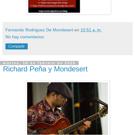
Fernando Rodriguez De Mondesert
en
10:51 a. m.
No hay comentarios:
Compartir
martes, 18 de febrero de 2020
Richard Peña y Mondesert