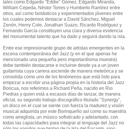
tales como Edgardo "Eddie" Gómez, Edgardo Miranda,
William Cepeda, Néstor Torres y Humberto Ramírez entre
otros, así como fantásticos y experimentados jóvenes entre
los cuales podemos destacar a David Sánchez, Miguel
Zenón, Henry Cole, Jonathan Suazo, Ricardo Rodríguez y
Fernando García constituyen una clara y diversa evidencia
del monumental talento que ha dado y seguirá dando la isla.
Entre ese impresionante grupo de artistas emergentes en la
escena contemporánea del Jazz (y en el que apenas he
mencionado una pequeña pero importantísima muestra)
debe también destacarse e incluirse desde ya a un joven
guitarrista cuya carrera asciende de manera meteórica y se
consolida como uno de los fenómenos que está listo para
empezar a escribir una página propia en la historia del Jazz
Boricua, nos referimos a Richard Peña, nacido en Rio
Piedras y quien está a escasos días de lanzar, de manera
oficial, su segundo trabajo discográfico titulado "Synergy",
un disco en el cual se siente con fuerza la madurez y visión
musical adquirida por este Borinqueño así como su maestría
como arreglista, un músico sofisticado y adelantado, con
todas las capacidades para integrar al lenguaje del Jazz no
sólo los sonidos que brotan de la Isla del Encanto, sino