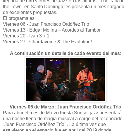
llegada de otro viernes de Jazz en las alturas. ¨The Talk of
the Town¨ en Santo Domingo les presenta un mes cargado
de excelentes propuestas.
El programa es:
Viernes 06 - Juan Francisco Ordóñez Trío
Viernes 13 - Edgar Molina – Acordes al Tambor
Viernes 20 - Iván 3 + 1
Viernes 27 - Chardavoine & The Evolution!
A continuación un detalle de cada evento del mes:
Viernes 06 de Marzo: Juan Francisco Ordóñez Trío
Para abrir el mes de Marzo Fiesta Sunset jazz presentará
una noche llena de magia musical a cargo del reconocido
¨Juan Francisco Ordóñez Trío¨ . La última vez que
estuvieron en el espacio fue en abril del 2019 donde