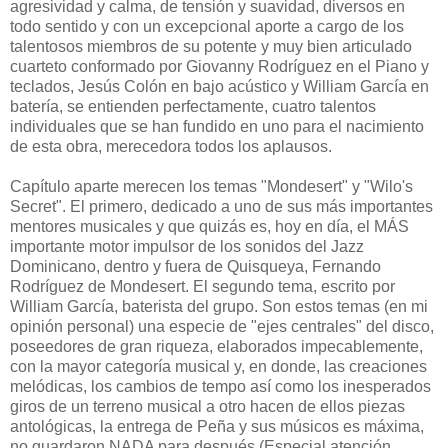
agresividad y calma, de tensión y suavidad, diversos en
todo sentido y con un excepcional aporte a cargo de los
talentosos miembros de su potente y muy bien articulado
cuarteto conformado por Giovanny Rodríguez en el Piano y
teclados, Jesús Colón en bajo acústico y William García en
batería, se entienden perfectamente, cuatro talentos
individuales que se han fundido en uno para el nacimiento
de esta obra, merecedora todos los aplausos.
Capítulo aparte merecen los temas "Mondesert" y "Wilo's
Secret". El primero, dedicado a uno de sus más importantes
mentores musicales y que quizás es, hoy en día, el MÁS
importante motor impulsor de los sonidos del Jazz
Dominicano, dentro y fuera de Quisqueya, Fernando
Rodríguez de Mondesert. El segundo tema, escrito por
William García, baterista del grupo. Son estos temas (en mi
opinión personal) una especie de "ejes centrales" del disco,
poseedores de gran riqueza, elaborados impecablemente,
con la mayor categoría musical y, en donde, las creaciones
melódicas, los cambios de tempo así como los inesperados
giros de un terreno musical a otro hacen de ellos piezas
antológicas, la entrega de Peña y sus músicos es máxima,
no guardaron NADA para después (Especial atención