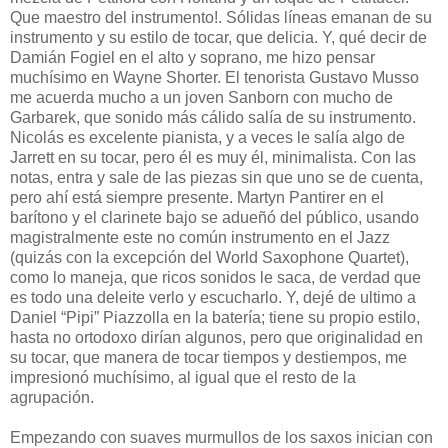
Que maestro del instrumento!. Sólidas líneas emanan de su
instrumento y su estilo de tocar, que delicia. Y, qué decir de
Damián Fogiel en el alto y soprano, me hizo pensar
muchísimo en Wayne Shorter. El tenorista Gustavo Musso
me acuerda mucho a un joven Sanborn con mucho de
Garbarek, que sonido más cálido salía de su instrumento.
Nicolás es excelente pianista, y a veces le salía algo de
Jarrett en su tocar, pero él es muy él, minimalista. Con las
notas, entra y sale de las piezas sin que uno se de cuenta,
pero ahí está siempre presente. Martyn Pantirer en el
barítono y el clarinete bajo se adueñó del público, usando
magistralmente este no común instrumento en el Jazz
(quizás con la excepción del World Saxophone Quartet),
como lo maneja, que ricos sonidos le saca, de verdad que
es todo una deleite verlo y escucharlo. Y, dejé de ultimo a
Daniel “Pipi” Piazzolla en la batería; tiene su propio estilo,
hasta no ortodoxo dirían algunos, pero que originalidad en
su tocar, que manera de tocar tiempos y destiempos, me
impresionó muchísimo, al igual que el resto de la
agrupación.
Empezando con suaves murmullos de los saxos inician con