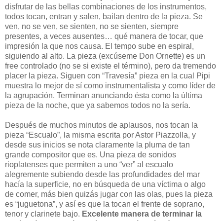
disfrutar de las bellas combinaciones de los instrumentos,
todos tocan, entran y salen, bailan dentro de la pieza. Se
ven, no se ven, se sienten, no se sienten, siempre
presentes, a veces ausentes… qué manera de tocar, que
impresión la que nos causa. El tempo sube en espiral,
siguiendo al alto. La pieza (excúseme Don Ornette) es un
free controlado (no se si existe el término), pero da tremendo
placer la pieza. Siguen con “Travesía” pieza en la cual Pipi
muestra lo mejor de sí como instrumentalista y como líder de
la agrupación. Terminan anunciando ésta como la última
pieza de la noche, que ya sabemos todos no la sería.
Después de muchos minutos de aplausos, nos tocan la
pieza “Escualo”, la misma escrita por Astor Piazzolla, y
desde sus inicios se nota claramente la pluma de tan
grande compositor que es. Una pieza de sonidos
rioplatenses que permiten a uno “ver” al escualo
alegremente subiendo desde las profundidades del mar
hacía la superficie, no en búsqueda de una víctima o algo
de comer, más bien quizás jugar con las olas, pues la pieza
es “juguetona”, y así es que la tocan el frente de soprano,
tenor y clarinete bajo.
Excelente manera de terminar la