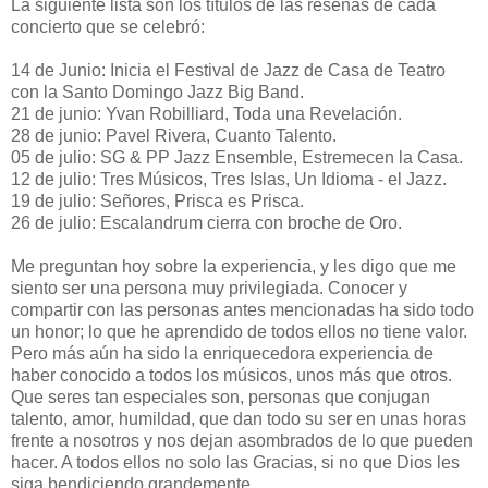
La siguiente lista son los títulos de las reseñas de cada
concierto que se celebró:
14 de Junio: Inicia el Festival de Jazz de Casa de Teatro
con la Santo Domingo Jazz Big Band.
21 de junio: Yvan Robilliard, Toda una Revelación.
28 de junio: Pavel Rivera, Cuanto Talento.
05 de julio: SG & PP Jazz Ensemble, Estremecen la Casa.
12 de julio: Tres Músicos, Tres Islas, Un Idioma - el Jazz.
19 de julio: Señores, Prisca es Prisca.
26 de julio: Escalandrum cierra con broche de Oro.
Me preguntan hoy sobre la experiencia, y les digo que me
siento ser una persona muy privilegiada. Conocer y
compartir con las personas antes mencionadas ha sido todo
un honor; lo que he aprendido de todos ellos no tiene valor.
Pero más aún ha sido la enriquecedora experiencia de
haber conocido a todos los músicos, unos más que otros.
Que seres tan especiales son, personas que conjugan
talento, amor, humildad, que dan todo su ser en unas horas
frente a nosotros y nos dejan asombrados de lo que pueden
hacer. A todos ellos no solo las Gracias, si no que Dios les
siga bendiciendo grandemente.