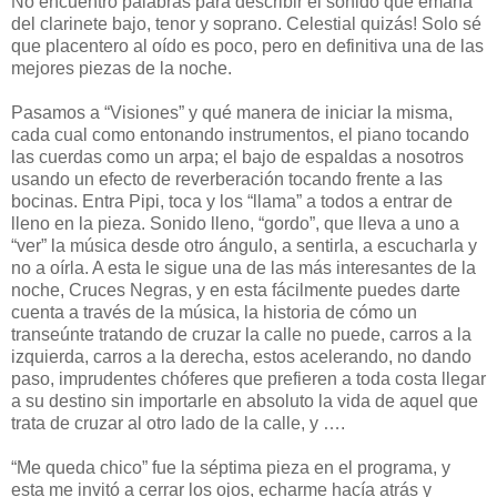
No encuentro palabras para describir el sonido que emana
del clarinete bajo, tenor y soprano. Celestial quizás! Solo sé
que placentero al oído es poco, pero en definitiva una de las
mejores piezas de la noche.
Pasamos a “Visiones” y qué manera de iniciar la misma,
cada cual como entonando instrumentos, el piano tocando
las cuerdas como un arpa; el bajo de espaldas a nosotros
usando un efecto de reverberación tocando frente a las
bocinas. Entra Pipi, toca y los “llama” a todos a entrar de
lleno en la pieza. Sonido lleno, “gordo”, que lleva a uno a
“ver” la música desde otro ángulo, a sentirla, a escucharla y
no a oírla. A esta le sigue una de las más interesantes de la
noche, Cruces Negras, y en esta fácilmente puedes darte
cuenta a través de la música, la historia de cómo un
transeúnte tratando de cruzar la calle no puede, carros a la
izquierda, carros a la derecha, estos acelerando, no dando
paso, imprudentes chóferes que prefieren a toda costa llegar
a su destino sin importarle en absoluto la vida de aquel que
trata de cruzar al otro lado de la calle, y ….
“Me queda chico” fue la séptima pieza en el programa, y
esta me invitó a cerrar los ojos, echarme hacía atrás y