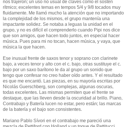
nos trajeron; un uso no usual de claves como el sostén
rítmico; excelentes temas en tempos 5/4 y 9/8 tocados muy
fluidamente. Me llamó mucho la atención que no importando
la complejidad de los mismos, el grupo mantenía una
impactante solidez. Se notaba a leguas la unidad en el
grupo, y no es difícil el comprenderlo cuando Pipi nos dice
que son amigos, que hacen todo juntos, en especial hacer
música. Pues para mi no tocan, hacen música, y vaya, que
música la que hacen.
Ese inusual frente de saxos tenor y soprano con clarinete
bajo, a veces tenor y alto con el c. bajo, otras sustituye el c.
bajo por un saxo barítono le da al grupo un sonido que
tengo que confesar no creo haber oído antes. Y el resultado
es que me encantó. Las piezas, en su mayoría escritas por
Nicolás Guerschberg, son complejas, algunas oscuras,
todas excelentes. Las mismas permiten que el frente se
destaque, que las lleven desde la oscuridad al brillo. Piano,
Contrabajo y Batería lucen no estar, pero están; las marcas
de la batería y el bajo son consistentes.
Mariano Pablo Sívori en el contrabajo me pareció una
mezcla de Pettiford con Holland y un toque de Pettitucci.