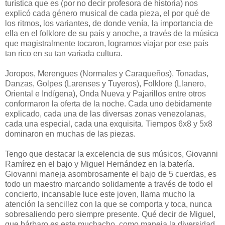
turística que es (por no decir profesora de historia) nos
explicó cada género musical de cada pieza, el por qué de
los ritmos, los variantes, de donde venía, la importancia de
ella en el folklore de su país y anoche, a través de la música
que magistralmente tocaron, logramos viajar por ese país
tan rico en su tan variada cultura.
Joropos, Merengues (Normales y Caraqueños), Tonadas,
Danzas, Golpes (Larenses y Tuyeros), Folklore (Llanero,
Oriental e Indígena), Onda Nueva y Pajarillos entre otros
conformaron la oferta de la noche. Cada uno debidamente
explicado, cada una de las diversas zonas venezolanas,
cada una especial, cada una exquisita. Tiempos 6x8 y 5x8
dominaron en muchas de las piezas.
Tengo que destacar la excelencia de sus músicos, Giovanni
Ramírez en el bajo y Miguel Hernández en la batería.
Giovanni maneja asombrosamente el bajo de 5 cuerdas, es
todo un maestro marcando solidamente a través de todo el
concierto, incansable luce este joven, llama mucho la
atención la sencillez con la que se comporta y toca, nunca
sobresaliendo pero siempre presente. Qué decir de Miguel,
que bárbaro es este muchacho, como maneja la diversidad