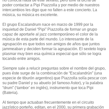
no conocía nada de este sexteto, pero tuve la dicha de
poder contactar a Pipi Piazzolla y por medio de nuestros
intercambios les digo que no falten a este concierto. La
música, su música es excelente.
El grupo Escalandrum nace en marzo de 1999 por la
inquietud de Daniel “Pipi” Piazzolla de formar un grupo
capaz de aportarle al jazz contemporáneo el color de la
música de esta parte del mundo. Lo interesante de la
agrupación es que todos son amigos de años que juntos
jammeaban y deciden formar la agrupación. El sexteto logra
plasmar muy bien esa química especial que sólo se logra
tocando entre amigos.
Siempre sale a relucir preguntas sobre el nombre del grupo,
pues éste surge de la combinación de “Escalandrún” (una
especie de tiburón argentino) que Piazzolla solía pescar con
su padre Daniel y su abuelo (el famoso Astor), y la palabra
“drum” (‘tambor’ en inglés), instrumento que toca Pipi
(Bateria).
Al tiempo que actuaban frecuentemente en el circuito
jazzístico porteño, editan, en el 2000, su primera grabación