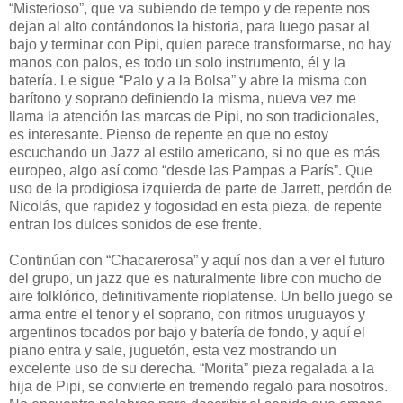
“Misterioso”, que va subiendo de tempo y de repente nos
dejan al alto contándonos la historia, para luego pasar al
bajo y terminar con Pipi, quien parece transformarse, no hay
manos con palos, es todo un solo instrumento, él y la
batería. Le sigue “Palo y a la Bolsa” y abre la misma con
barítono y soprano definiendo la misma, nueva vez me
llama la atención las marcas de Pipi, no son tradicionales,
es interesante. Pienso de repente en que no estoy
escuchando un Jazz al estilo americano, si no que es más
europeo, algo así como “desde las Pampas a París”. Que
uso de la prodigiosa izquierda de parte de Jarrett, perdón de
Nicolás, que rapidez y fogosidad en esta pieza, de repente
entran los dulces sonidos de ese frente.
Continúan con “Chacarerosa” y aquí nos dan a ver el futuro
del grupo, un jazz que es naturalmente libre con mucho de
aire folklórico, definitivamente rioplatense. Un bello juego se
arma entre el tenor y el soprano, con ritmos uruguayos y
argentinos tocados por bajo y batería de fondo, y aquí el
piano entra y sale, juguetón, esta vez mostrando un
excelente uso de su derecha. “Morita” pieza regalada a la
hija de Pipi, se convierte en tremendo regalo para nosotros.