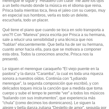
merengue le sigue y “Heladero con clase” me abre los ojos
a un bello mundo donde la música es el idioma que reina.
Prisca baila mientras toca, lleva el jaleo con su cuerpo, muy
en especial sus hombros, verla es todo un deleite,
escucharla, todo un placer.
Qué tiene el piano que cuando se toca en solo transporta a
uno?!! Con “Marieva” pieza escrita por Prisca a su hermana,
sale a relucir una sensibilidad y una técnica que nos
“hablan” elocuentemente. Que bella ha de ser su hermana,
cuanto amor hacia ella, para que se motivara a componer
esta obra. Todos la conocimos anoche, Prisca nos la
presentó.
Le siguen el merengue caraqueño “El viejo puente en la
pastora” y la danza “Caramba”, la cual es toda una riqueza
sonora a nuestros oídos. Continúa con “Lydiando
merengue”, la segunda composición que escribió, y con
delicados toques inicia la canción que a medida que toma
cuerpo y sube el tempo te permite “ver” a todos los músicos
“bailando con sus instrumentos”, que experiencia más
“chula” (como decimos los dominicanos). Le siguen la
alegre y bella danza zuliana “Destello de amor”, seguida por