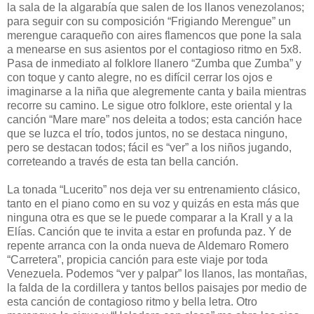
la sala de la algarabía que salen de los llanos venezolanos;
para seguir con su composición “Frigiando Merengue” un
merengue caraqueño con aires flamencos que pone la sala
a menearse en sus asientos por el contagioso ritmo en 5x8.
Pasa de inmediato al folklore llanero “Zumba que Zumba” y
con toque y canto alegre, no es difícil cerrar los ojos e
imaginarse a la niña que alegremente canta y baila mientras
recorre su camino. Le sigue otro folklore, este oriental y la
canción “Mare mare” nos deleita a todos; esta canción hace
que se luzca el trío, todos juntos, no se destaca ninguno,
pero se destacan todos; fácil es “ver” a los niños jugando,
correteando a través de esta tan bella canción.
La tonada “Lucerito” nos deja ver su entrenamiento clásico,
tanto en el piano como en su voz y quizás en esta más que
ninguna otra es que se le puede comparar a la Krall y a la
Elías. Canción que te invita a estar en profunda paz. Y de
repente arranca con la onda nueva de Aldemaro Romero
“Carretera”, propicia canción para este viaje por toda
Venezuela. Podemos “ver y palpar” los llanos, las montañas,
la falda de la cordillera y tantos bellos paisajes por medio de
esta canción de contagioso ritmo y bella letra. Otro