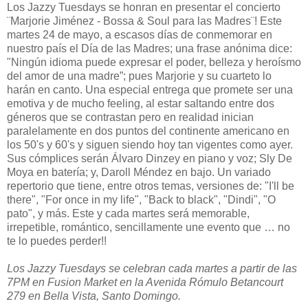
Los Jazzy Tuesdays se honran en presentar el concierto
¨Marjorie Jiménez - Bossa & Soul para las Madres¨! Este
martes 24 de mayo, a escasos días de conmemorar en
nuestro país el Día de las Madres; una frase anónima dice:
"Ningún idioma puede expresar el poder, belleza y heroísmo
del amor de una madre”; pues Marjorie y su cuarteto lo
harán en canto. Una especial entrega que promete ser una
emotiva y de mucho feeling, al estar saltando entre dos
géneros que se contrastan pero en realidad inician
paralelamente en dos puntos del continente americano en
los 50's y 60's y siguen siendo hoy tan vigentes como ayer.
Sus cómplices serán Álvaro Dinzey en piano y voz; Sly De
Moya en batería; y, Daroll Méndez en bajo. Un variado
repertorio que tiene, entre otros temas, versiones de: "I'll be
there", "For once in my life", "Back to black", "Dindi", "O
pato", y más. Este y cada martes será memorable,
irrepetible, romántico, sencillamente une evento que … no
te lo puedes perder!!
Los Jazzy Tuesdays se celebran cada martes a partir de las
7PM en Fusion Market en la Avenida Rómulo Betancourt
279 en Bella Vista, Santo Domingo.