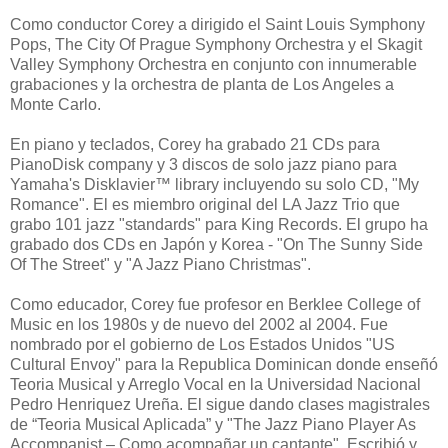
Como conductor Corey a dirigido el Saint Louis Symphony
Pops, The City Of Prague Symphony Orchestra y el Skagit
Valley Symphony Orchestra en conjunto con innumerable
grabaciones y la orchestra de planta de Los Angeles a
Monte Carlo.
En piano y teclados, Corey ha grabado 21 CDs para
PianoDisk company y 3 discos de solo jazz piano para
Yamaha's Disklavier™ library incluyendo su solo CD, "My
Romance". El es miembro original del LA Jazz Trio que
grabo 101 jazz "standards" para King Records. El grupo ha
grabado dos CDs en Japón y Korea - "On The Sunny Side
Of The Street" y "A Jazz Piano Christmas".
Como educador, Corey fue profesor en Berklee College of
Music en los 1980s y de nuevo del 2002 al 2004. Fue
nombrado por el gobierno de Los Estados Unidos "US
Cultural Envoy" para la Republica Dominican donde enseñó
Teoria Musical y Arreglo Vocal en la Universidad Nacional
Pedro Henriquez Ureña. El sigue dando clases magistrales
de “Teoria Musical Aplicada” y "The Jazz Piano Player As
Accompanist – Como acompañar un cantante". Escribió y