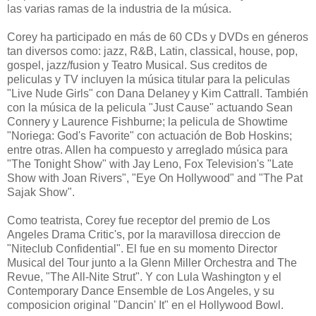
las varias ramas de la industria de la música.
Corey ha participado en más de 60 CDs y DVDs en géneros
tan diversos como: jazz, R&B, Latin, classical, house, pop,
gospel, jazz/fusion y Teatro Musical. Sus creditos de
peliculas y TV incluyen la música titular para la peliculas
"Live Nude Girls" con Dana Delaney y Kim Cattrall. También
con la música de la pelicula "Just Cause" actuando Sean
Connery y Laurence Fishburne; la pelicula de Showtime
"Noriega: God's Favorite" con actuación de Bob Hoskins;
entre otras. Allen ha compuesto y arreglado música para
"The Tonight Show" with Jay Leno, Fox Television's "Late
Show with Joan Rivers", "Eye On Hollywood" and "The Pat
Sajak Show".
Como teatrista, Corey fue receptor del premio de Los
Angeles Drama Critic's, por la maravillosa direccion de
"Niteclub Confidential". El fue en su momento Director
Musical del Tour junto a la Glenn Miller Orchestra and The
Revue, "The All-Nite Strut". Y con Lula Washington y el
Contemporary Dance Ensemble de Los Angeles, y su
composicion original "Dancin' It" en el Hollywood Bowl.