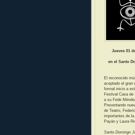
Jueves 01 d
en el Santo D
El reconocido mú
aceptado el gran r
formal inicio a e
Festival Casa de 
a su Fede Ménde
Presentando nuevo
de Teatro, Federi
importantes de la
Payán y Laura Ri
Santo Domingo Ja