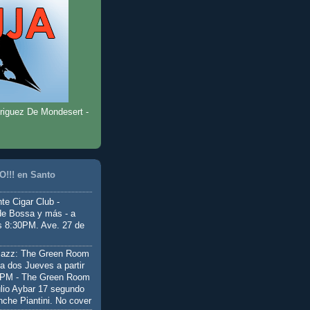
riguez De Mondesert -
!!! en Santo
te Cigar Club -
de Bossa y más - a
as 8:30PM. Ave. 27 de
Jazz: The Green Room
a dos Jueves a partir
0PM - The Green Room
ulio Aybar 17 segundo
nche Piantini. No cover