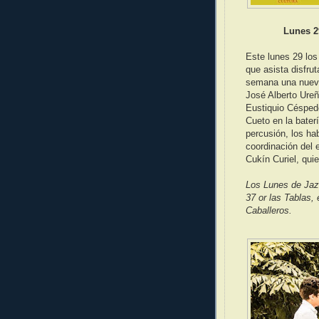
Lunes 2
Este lunes 29 lo
que asista disfru
semana una nueva 
José Alberto Ureñ
Eustiquio Césped
Cueto en la bater
percusión, los ha
coordinación del 
Cukín Curiel, qui
Los Lunes de Jazz
37 or las Tablas,
Caballeros.