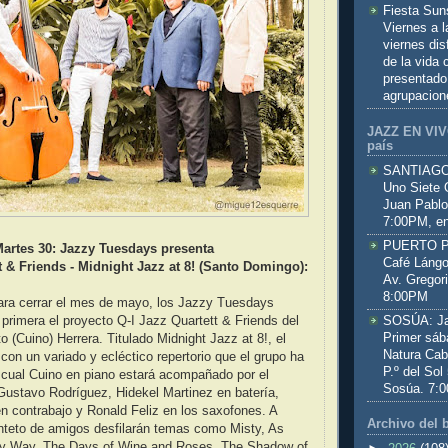
Fiesta Sun
Viernes a 
viernes dis
de la vida
presentado
agrupacion
JAZZ EN VIVO
país
SANTIAGO:
Uno Siete 
Juan Pablo
7:00PM, en
PUERTO PL
artes 30: Jazzy Tuesdays presenta
Café Lángo
t & Friends - Midnight Jazz at 8! (Santo Domingo):
Av. Gregor
8:00PM
para cerrar el mes de mayo, los Jazzy Tuesdays
SOSÚA: Jaz
 primera el proyecto Q-I Jazz Quartett & Friends del
Primer sáb
o (Cuino) Herrera. Titulado Midnight Jazz at 8!, el
Natura Cab
 con un variado y ecléctico repertorio que el grupo ha
P.º del Sol
 cual Cuino en piano estará acompañado por el
Sosúa. 7:
Gustavo Rodríguez, Hidekel Martinez en batería,
 contrabajo y Ronald Feliz en los saxofones. A
Archivo del 
nteto de amigos desfilarán temas como Misty, As
y Way, The Days of Wine and Roses, The Shadow of