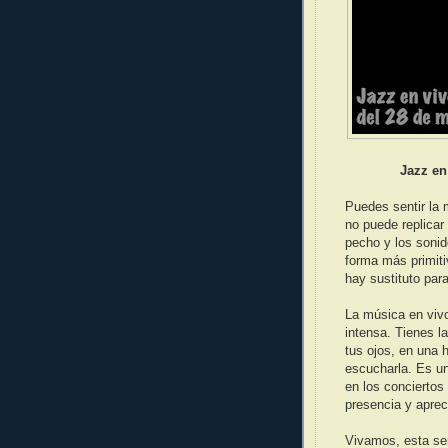
Jazz en
Puedes sentir la
no puede replicar
pecho y los sonid
forma más primit
hay sustituto para
La música en vivo
intensa. Tienes l
tus ojos, en una h
escucharla. Es u
en los conciertos
presencia y apreci
Vivamos, esta sem