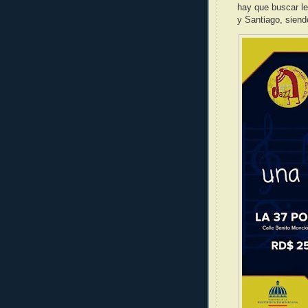
hay que buscar l
y Santiago, siend