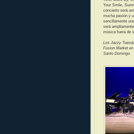
Your Smile, Summe
concierto será am
mucha pasión y u
sencillamente une
será ampliamente
música fuera de s
Los Jazzy Tuesda
Fusion Market en
Santo Domingo.