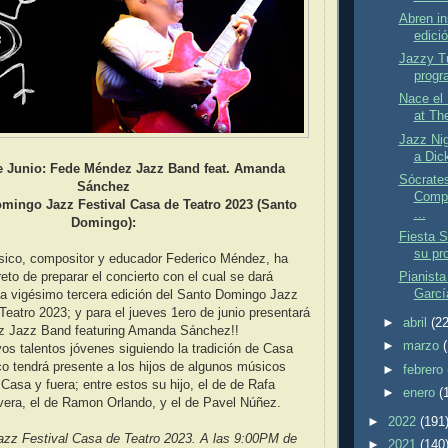
Abren in
edició
Jazzy T
progr
Nace el
at The
Jazz Ni
a Dic
e Junio: Fede Méndez Jazz Band
feat. Amanda
Sócrates
Sánchez
Compa
omingo Jazz Festival Casa de Teatro 2023 (Santo
...
Domingo):
Fiesta S
su pr
sico, compositor y educador Federico Méndez, ha
Pianista
eto de preparar el concierto con el cual se dará
Garcí
sta vigésimo tercera edición del Santo Domingo Jazz
Teatro 2023; y para el jueves 1ero de junio presentará
►
abril
(22
z Jazz Band featuring Amanda Sánchez!!
►
marzo
s talentos jóvenes siguiendo la tradición de Casa
co tendrá presente a los hijos de algunos músicos
►
febrero
 Casa y fuera; entre estos su hijo, el de de Rafa
►
enero
(
vera, el de Ramon Orlando, y el de Pavel Núñez.
►
2022
(191
zz Festival Casa de Teatro 2023. A las 9:00PM de
►
2021
(140