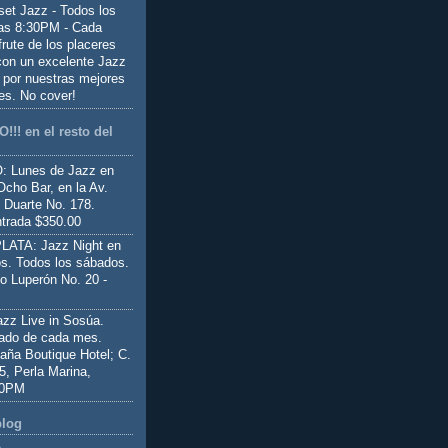
set Jazz - Todos los
las 8:30PM - Cada
frute de los placeres
 con un excelente Jazz
 por nuestras mejores
es. No cover!
!!! en el resto del
 Lunes de Jazz en
Ocho Bar, en la Av.
 Duarte No. 178.
trada $350.00
ATA: Jazz Night en
s. Todos los sábados.
io Luperón No. 20 -
z Live in Sosúa.
ado de cada mes.
aña Boutique Hotel; C.
 5, Perla Marina,
00PM
blog