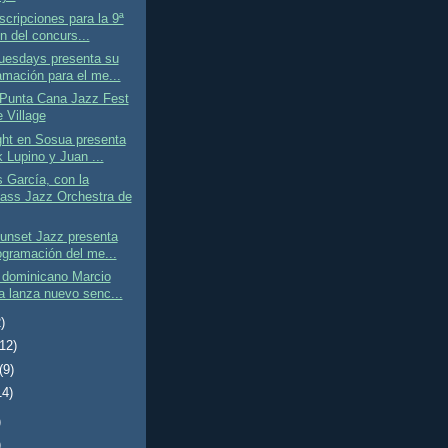
scripciones para la 9ª
n del concurs...
uesdays presenta su
amación para el me...
 Punta Cana Jazz Fest
 Village
ght en Sosua presenta
k Lupino y Juan ...
 García, con la
ss Jazz Orchestra de
unset Jazz presenta
ogramación del me...
 dominicano Marcio
a lanza nuevo senc...
)
(12)
(9)
14)
)
)