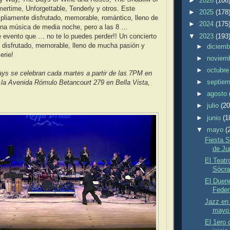
►
2026
(108
rtime, Unforgettable, Tenderly y otros. Este
►
2025
(178
pliamente disfrutado, memorable, romántico, lleno de
►
2024
(175
na música de media noche, pero a las 8 …
▼
2023
(193
 evento que … no te lo puedes perder!! Un concierto
 disfrutado, memorable, lleno de mucha pasión y
►
diciem
erie!
►
noviem
►
octubr
ys se celebran cada martes a partir de las 7PM en
►
septie
 la Avenida Rómulo Betancourt 279 en Bella Vista,
►
agosto
►
julio
(20
►
junio
(1
▼
mayo
(
Fiesta 
de Ju
El Teatr
Sócra
El Duen
Feder
Jazz en 
mayo 
El 1ero 