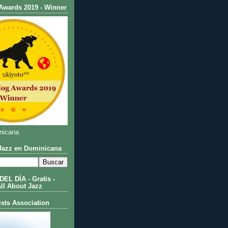
Awards 2019 - Winner
nicana
azz en Dominicana
L DÍA - Gratis -
All About Jazz
ists Association