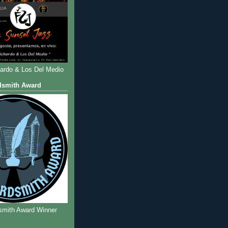
hardo & Los Del Medio
dsmith Award
smith Award Winner