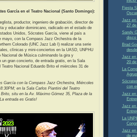
inicio
Fiesta S
tes García en el Teatro Nacional (Santo Domingo):
Oscar
Jazz en 
eglista, productor, ingeniero de grabación, director de
27 de
ista y educador dominicano, radicado en el estado de
Sandy G
stados Unidos, Sócrates García, viene al país a
disco
de mayo, con la Compass Jazz Orchestra de la
rthern Colorado (UNC Jazz Lab I) realizar una serie
Brad Go
desde
rales, clínicas y mini-conciertos en la UASD, UNPHU
o Nacional de Música culminando la gira y
Jazz en 
 un gran concierto, de entrada gratis, en la Sala
20 de
el Teatro Nacional Eduardo Brito el miércoles 31 de
La Comp
Agrup
Sócrates
es García con la Compass Jazz Orchestra, Miércoles
con es
8:30PM; en la Sala Carlos Piantini del Teatro
Jazz en 
Brito, situ en la Av. Máximo Gómez 35, Plaza de la
Entrev
La entrada es Gratis!
Jazz en 
Entrev
La UNPHU
Congr
Jazz en 
de m