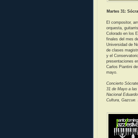
Martes 31: Sócra
El compositor, arr
orquesta, guitarr
Colorado en los E
finales del mes 
Universidad de No
de clases magist
y el Conservatori
presentaciones en
Carlos Piantini d
mayo.
Concierto Sócrat
31 de Mayo a las 
Nacional Eduardo 
Cultura, Gazcue. 