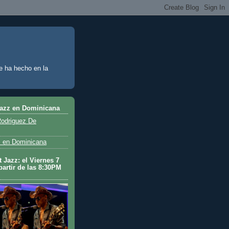
e ha hecho en la
Jazz en Dominicana
odriguez De
 en Dominicana
 Jazz: el Viernes 7
partir de las 8:30PM