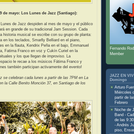
9 de mayo: Los Lunes de Jazz (Santiago):
s Lunes de Jazz despiden al mes de mayo y el público
tará en grande de su tradicional Jam Session. Cada
historia musical se escribe con su grupo de planta:
a en los teclados, Smarlly Belliard en el piano,
es en la flauta, Kendrix Peña en el bajo, Emmanuel
Fernando Rod
ía, Fatima Franco en voz y Cukín Curiel en la
Member
bituales y los que llegan de improviso. La
espacio le recae a los músicos Fátima Franco y
enes también participan activamente del evento!
JAZZ EN VIVO
 se celebran cada lunes a partir de las 7PM en La
Domingo
 en la Calle Benito Monción 37, en Santiago de los
Arturo Fuen
Miércoles 
partir de l
Febrero
Noche de 
Band - Cad
de las 9:3
- Andrés J
piso, Ensa