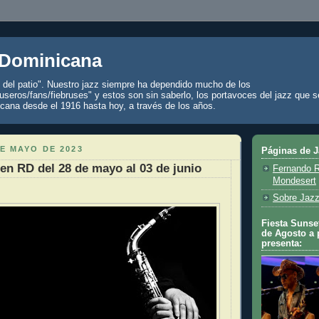
 Dominicana
z del patio". Nuestro jazz siempre ha dependido mucho de los
seros/fans/fiebruses" y estos son sin saberlo, los portavoces del jazz que s
cana desde el 1916 hasta hoy, a través de los años.
E MAYO DE 2023
Páginas de 
 en RD del 28 de mayo al 03 de junio
Fernando R
Mondesert
Sobre Jazz
Fiesta Sunset
de Agosto a 
presenta: