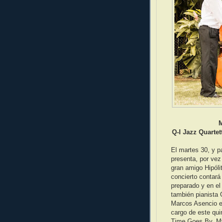
M
Q-I Jazz Quartet
El martes 30, y 
presenta, por vez
gran amigo Hipólit
concierto contará
preparado y en el
también pianista 
Marcos Asencio en
cargo de este qui
Time Goes By, M