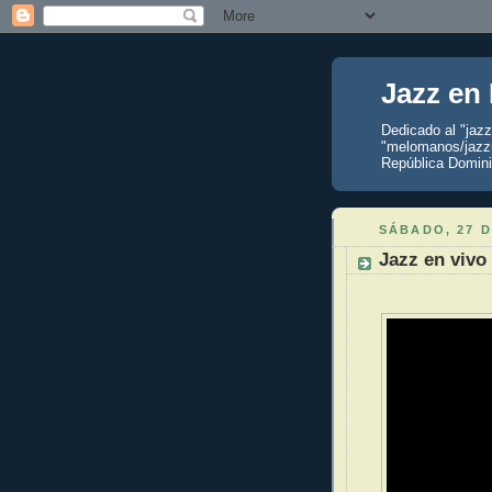
Jazz en
Dedicado al "jaz
"melomanos/jazzu
República Domini
SÁBADO, 27 D
Jazz en vivo