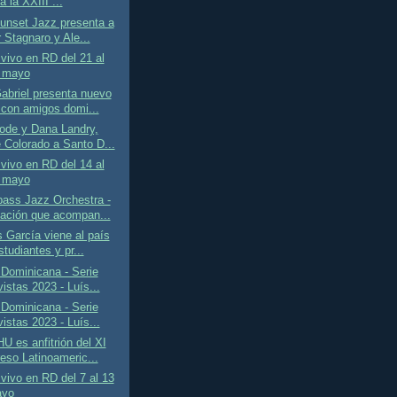
 a la XXIII ...
unset Jazz presenta a
 Stagnaro y Ale...
vivo en RD del 21 al
 mayo
abriel presenta nuevo
 con amigos domi...
ode y Dana Landry,
 Colorado a Santo D...
vivo en RD del 14 al
 mayo
ass Jazz Orchestra -
ación que acompan...
 García viene al país
tudiantes y pr...
Dominicana - Serie
istas 2023 - Luís...
Dominicana - Serie
istas 2023 - Luís...
 es anfitrión del XI
eso Latinoameric...
vivo en RD del 7 al 13
ayo