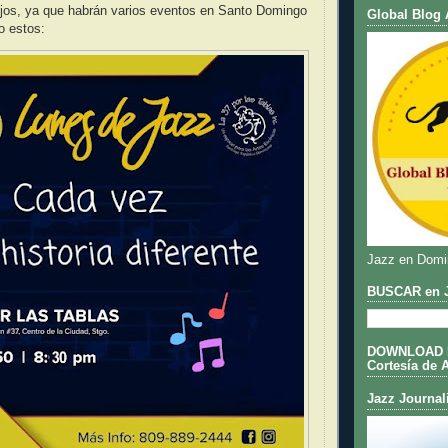
ejos, ya que habrán varios eventos en Santo Domingo
Global Blog 
o estos:
Jazz en Domi
BUSCAR en J
DOWNLOAD DE
Cortesía de 
Jazz Journal