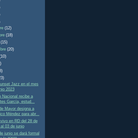
)
)
)
)
bre
(12)
bre
(18)
e
(15)
mbre
(20)
(10)
)
8)
23)
Sunset Jazz en el mes
nio 2023
o Nacional recibe a
tes García, estud...
de Mayor designa a
ico Méndez para abr...
vivo en RD del 28 de
al 03 de junio
de junio se dará formal