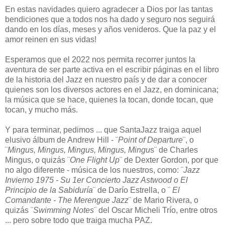
En estas navidades quiero agradecer a Dios por las tantas
bendiciones que a todos nos ha dado y seguro nos seguirá
dando en los días, meses y años venideros. Que la paz y el
amor reinen en sus vidas!
Esperamos que el 2022 nos permita recorrer juntos la
aventura de ser parte activa en el escribir páginas en el libro
de la historia del Jazz en nuestro país y de dar a conocer
quienes son los diversos actores en el Jazz, en dominicana;
la música que se hace, quienes la tocan, donde tocan, que
tocan, y mucho más.
Y para terminar, pedimos ... que SantaJazz traiga aquel
elusivo álbum de Andrew Hill - ¨
Point of Departure
¨, o
¨
Mingus, Mingus, Mingus, Mingus, Mingu
s¨ de Charles
Mingus, o quizás ¨
One Flight Up
¨ de Dexter Gordon, por que
no algo diferente - música de los nuestros, como: ¨
Jazz
Invierno 1975 - Su 1er Concierto Jazz Astwood o El
Principio de la Sabiduría
¨ de Darío Estrella, o ¨
El
Comandante - The Merengue Jazz
¨ de Mario Rivera, o
quizás ¨
Swimming Notes
¨ del Oscar Micheli Trío, entre otros
... pero sobre todo que traiga mucha PAZ.