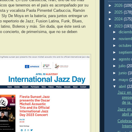
sicos que tenemos en el país es acompañado por su
►
2026
(109
rrista y vocalista Paola Pimentel Carbuccia, Ramón
►
2025
(178
y Sly De Moya en la batería; para juntos entregar un
►
2024
(175
co repertorio de Jazz, Fusion Latina, Funk, Blues,
▼
2023
(193
atino, Boleros y más. Sin duda, que éste será un
o concierto, de primerísima, que no se deben
►
diciem
►
noviem
►
octubr
►
septie
►
agosto
►
julio
(20
►
junio
(1
►
mayo
(
▼
abril
(22
Jazz en
prese
de ja.
Jazz en 
abril 
Celebrac
Intern