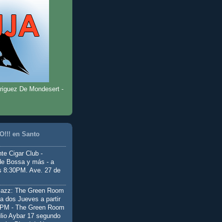
riguez De Mondesert -
!!! en Santo
te Cigar Club -
de Bossa y más - a
as 8:30PM. Ave. 27 de
Jazz: The Green Room
a dos Jueves a partir
0PM - The Green Room
ulio Aybar 17 segundo