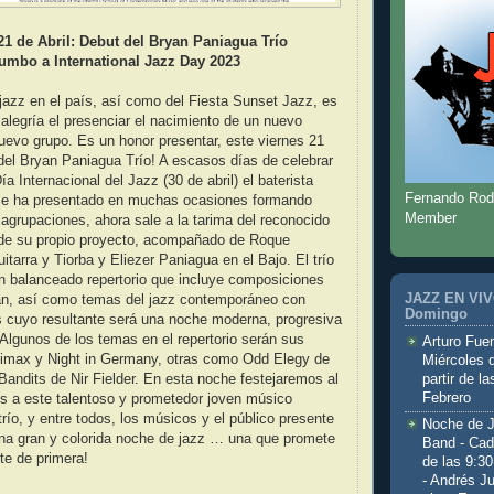
21 de Abril: Debut del Bryan Paniagua Trío
umbo a International Jazz Day 2023
 jazz en el país, así como del Fiesta Sunset Jazz, es
alegría el presenciar el nacimiento de un nuevo
uevo grupo. Es un honor presentar, este viernes 21
t del Bryan Paniagua Trío! A escasos días de celebrar
ía Internacional del Jazz (30 de abril) el baterista
Fernando Rod
se ha presentado en muchas ocasiones formando
Member
 agrupaciones, ahora sale a la tarima del reconocido
e de su propio proyecto, acompañado de Roque
arra y Tiorba y Eliezer Paniagua en el Bajo. El trío
n balanceado repertorio que incluye composiciones
JAZZ EN VIVO
yan, así como temas del jazz contemporáneo con
Domingo
os cuyo resultante será una noche moderna, progresiva
. Algunos de los temas en el repertorio serán sus
Arturo Fuen
imax y Night in Germany, otras como Odd Elegy de
Miércoles 
partir de l
Bandits de Nir Fielder. En esta noche festejaremos al
Febrero
s a este talentoso y prometedor joven músico
río, y entre todos, los músicos y el público presente
Noche de 
una gran y colorida noche de jazz … una que promete
Band - Cad
te de primera!
de las 9:3
- Andrés J