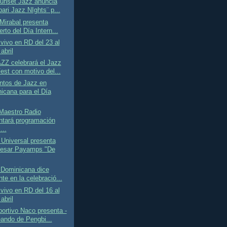
Sunset Jazz anuncia
ari Jazz NIghts¨ p...
 Mirabal presenta
rto del Día Intern...
vivo en RD del 23 al
abril
Z celebrará el Jazz
est con motivo del...
ntos de Jazz en
icana para el Día
Maestro Radio
ntará programación
...
Universal presenta
esar Payamps "De
 Dominicana dice
te en la celebració...
vivo en RD del 16 al
abril
ortivo Naco presenta -
ando de Pengbi...