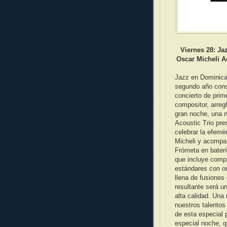
Viernes 28: Ja
Oscar Micheli Ac
Jazz en Dominica
segundo año conse
concierto de prime
compositor, arreg
gran noche, una n
Acoustic Trio pre
celebrar la efemé
Micheli y acompa
Frómeta en baterí
que incluye comp
estándares con or
llena de fusiones
resultante será u
alta calidad. Una 
nuestros talentos 
de esta especial 
especial noche, 