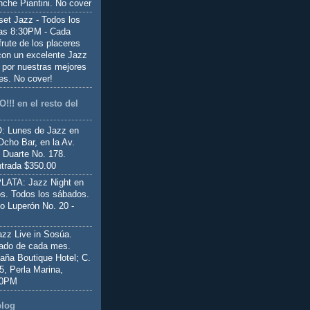
nche Piantini. No cover
set Jazz - Todos los
las 8:30PM - Cada
frute de los placeres
 con un excelente Jazz
 por nuestras mejores
es. No cover!
!!! en el resto del
 Lunes de Jazz en
Ocho Bar, en la Av.
 Duarte No. 178.
trada $350.00
ATA: Jazz Night en
s. Todos los sábados.
io Luperón No. 20 -
z Live in Sosúa.
ado de cada mes.
aña Boutique Hotel; C.
 5, Perla Marina,
00PM
blog