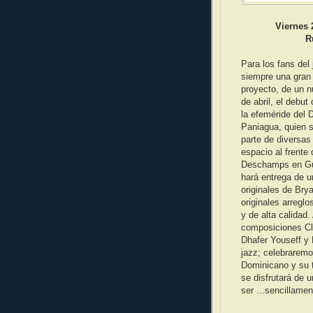
Viernes 
R
Para los fans del
siempre una gran 
proyecto, de un n
de abril, el debu
la efeméride del D
Paniagua, quien 
parte de diversas
espacio al frent
Deschamps en Guit
hará entrega de u
originales de Br
originales arregl
y de alta calidad
composiciones Cl
Dhafer Youseff y 
jazz; celebraremo
Dominicano y su t
se disfrutará de 
ser ...sencillamen