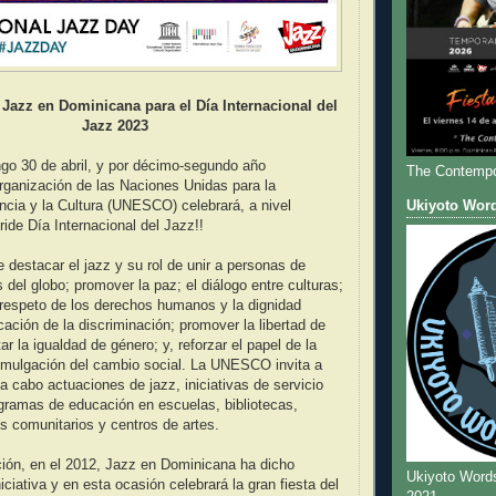
Jazz en Dominicana para el Día Internacional del
Jazz 2023
go 30 de abril, y por décimo-segundo año
The Contempo
rganización de las Naciones Unidas para la
ncia y la Cultura (UNESCO) celebrará, a nivel
Ukiyoto Wor
ride Día Internacional del Jazz!!
e destacar el jazz y su rol de unir a personas de
 del globo; promover la paz; el diálogo entre culturas;
l respeto de los derechos humanos y la dignidad
cación de la discriminación; promover la libertad de
r la igualdad de género; y, reforzar el papel de la
romulgación del cambio social. La UNESCO invita a
 a cabo actuaciones de jazz, iniciativas de servicio
gramas de educación en escuelas, bibliotecas,
os comunitarios y centros de artes.
ión, en el 2012, Jazz en Dominicana ha dicho
Ukiyoto Word
iciativa y en esta ocasión celebrará la gran fiesta del