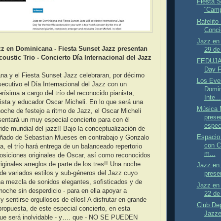
Fiesta 
¨Camp
Rafelito
Concie
Jazz en 
zz en Dominicana - Fiesta Sunset Jazz presentan
29 de 
oustic Trio - Concierto Día Internacional del Jazz
FEDUJAZ
Day F
na y el Fiesta Sunset Jazz celebraran, por décimo
Los Eve
cutivo el Día Internacional del Jazz con un
Domin
rísima a cargo del trío del reconocido pianista,
Inte...
lista y educador Oscar Micheli. En lo que será una
Música 
oche de festejo a ritmo de Jazz, el Oscar Micheli
prese
sentará un muy especial concierto para con él
espec
ride mundial del jazz!! Bajo la conceptualización de
Espacio 
ñado de Sebastian Mueses en contrabajo y Gonzalo
con C
a, el trío hará entrega de un balanceado repertorio
m...
osiciones originales de Oscar, así como reconocidos
iginales arreglos de parte de los tres!! Una noche
Jazz en
 de variados estilos y sub-géneros del Jazz cuyo
presen
na mezcla de sonidos elegantes, sofisticados y de
Jazz en 
noche sin desperdicio - para en ella apoyar a
22 de 
y sentirse orgullosos de ellos! A disfrutar en grande
Club Dep
propuesta, de este especial concierto, en esta
Jazze
que será inolvidable - y…. que - NO SE PUEDEN