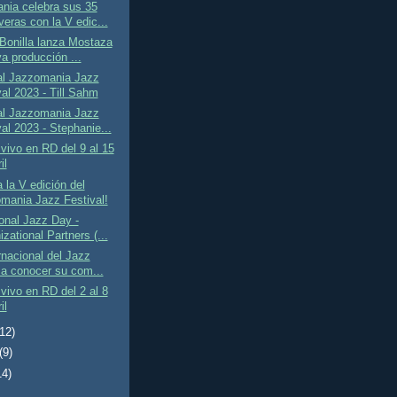
nia celebra sus 35
veras con la V edic...
 Bonilla lanza Mostaza
a producción ...
l Jazzomania Jazz
val 2023 - Till Sahm
l Jazzomania Jazz
al 2023 - Stephanie...
vivo en RD del 9 al 15
il
la V edición del
mania Jazz Festival!
ional Jazz Day -
zational Partners (...
rnacional del Jazz
a a conocer su com...
vivo en RD del 2 al 8
il
(12)
(9)
14)