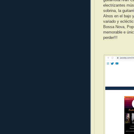
electrizantes mú
sobrina, la guita
Alnos en el bajo 
variado y eclécti
Bossa Nova, Pop l
memorable e únic
perder!!!