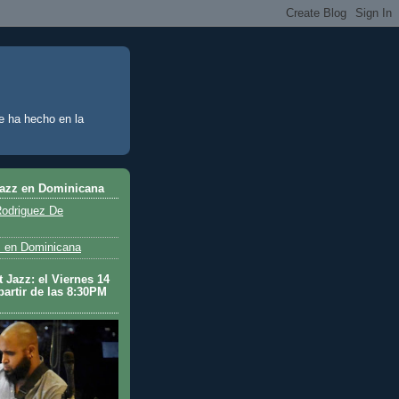
e ha hecho en la
Jazz en Dominicana
odriguez De
 en Dominicana
 Jazz: el Viernes 14
partir de las 8:30PM