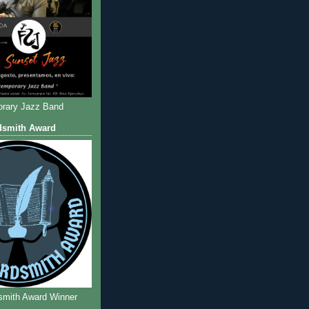
rary Jazz Band
dsmith Award
smith Award Winner