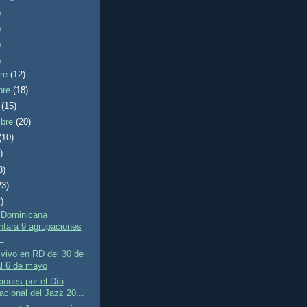
)
)
)
)
bre
(12)
bre
(18)
e
(15)
mbre
(20)
(10)
)
8)
23)
)
 Dominicana
ntará 9 agrupaciones
..
vivo en RD del 30 de
al 6 de mayo
iones por el Día
acional del Jazz 20...