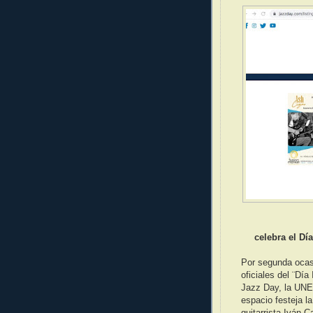
celebra el Dí
Por segunda ocas
oficiales del ¨Día
Jazz Day, la UNES
espacio festeja l
guitarrista Iván 