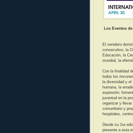
Los Eventos de 
El venidero domin
consecutivo, la O
Educación, la Cie
mundial, la efemé
Con la finalidad d
todos los rincones
la diversidad y e
humana, la erradi
expresión; fomenta
juventud en la p
organizar y llevar
comunitario y pro
hospitales, centr
Desde su 1ra edic
presente a esta in