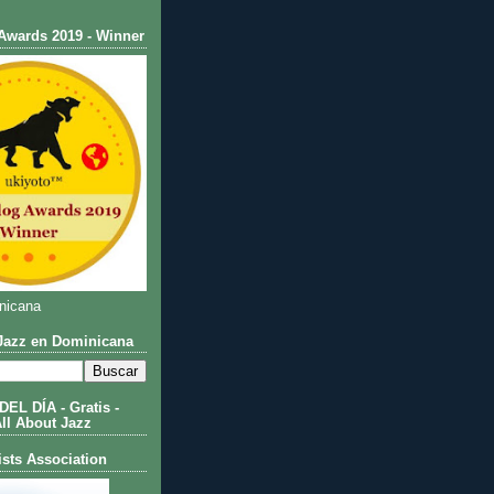
Awards 2019 - Winner
nicana
azz en Dominicana
L DÍA - Gratis -
All About Jazz
ists Association