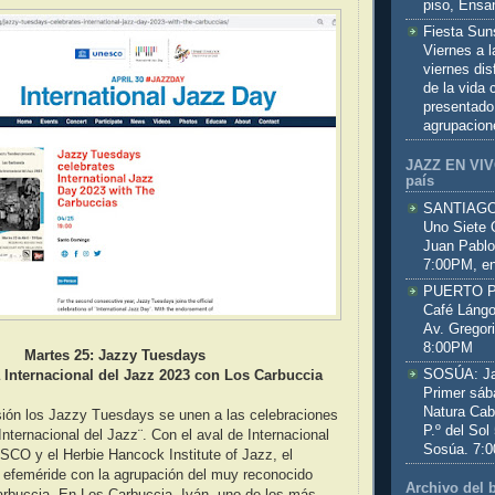
piso, Ensa
Fiesta Sun
Viernes a 
viernes dis
de la vida
presentado
agrupacion
JAZZ EN VIVO
país
SANTIAGO:
Uno Siete 
Juan Pablo
7:00PM, en
PUERTO PL
Café Lángo
Av. Gregor
8:00PM
Martes 25: Jazzy Tuesdays
SOSÚA: Jaz
a Internacional del Jazz 2023 con Los Carbuccia
Primer sáb
Natura Cab
ión los Jazzy Tuesdays se unen a las celebraciones
P.º del Sol
 Internacional del Jazz¨. Con el aval de Internacional
Sosúa. 7:
CO y el Herbie Hancock Institute of Jazz, el
a efeméride con la agrupación del muy reconocido
Archivo del 
Carbuccia. En Los Carbuccia, Iván, uno de los más