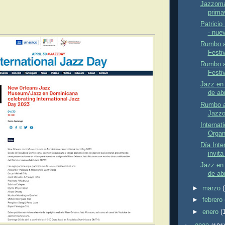
Jazzoma
prima
Patricio
- nuev
Rumbo a
Festi
Rumbo a
Festiv
Jazz en 
de abr
Rumbo a 
Jazzo
Internat
Organi
Día Inte
invit
Jazz en 
de abr
►
marzo
►
febrero
►
enero
(