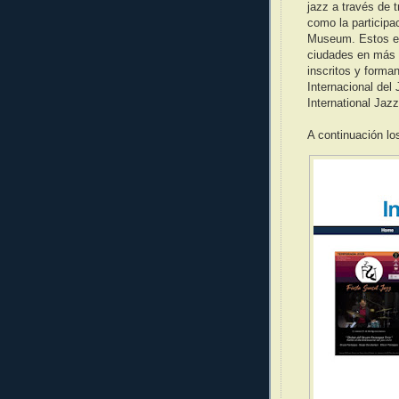
jazz a través de 
como la participa
Museum. Estos ev
ciudades en más 
inscritos y forman
Internacional del
International Jaz
A continuación lo