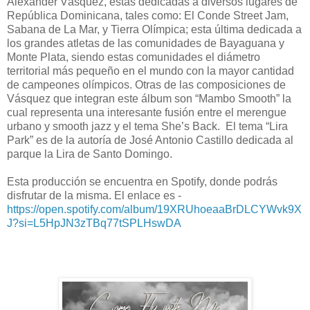
Alexander Vásquez, éstas dedicadas a diversos lugares de
República Dominicana, tales como: El Conde Street Jam,
Sabana de La Mar, y Tierra Olímpica; esta última dedicada a
los grandes atletas de las comunidades de Bayaguana y
Monte Plata, siendo estas comunidades el diámetro
territorial más pequeño en el mundo con la mayor cantidad
de campeones olímpicos. Otras de las composiciones de
Vásquez que integran este álbum son “Mambo Smooth” la
cual representa una interesante fusión entre el merengue
urbano y smooth jazz y el tema She’s Back. El tema “Lira
Park” es de la autoría de José Antonio Castillo dedicada al
parque la Lira de Santo Domingo.
Esta producción se encuentra en Spotify, donde podrás
disfrutar de la misma. El enlace es -
https://open.spotify.com/album/19XRUhoeaaBrDLCYWvk9X
J?si=L5HpJN3zTBq77tSPLHswDA