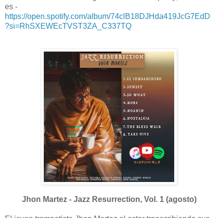
es -
https://open.spotify.com/album/74clB18DJHda419JcG7EdD
?si=RhSXEWEcTVST3ZA_C337TQ
Jhon Martez - Jazz Resurrection, Vol. 1 (agosto)