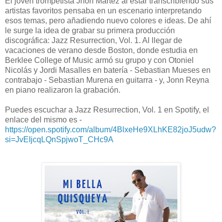
El joven trompetista Jhon Martez al estar transcribiendo sus
artistas favoritos pensaba en un escenario interpretando
esos temas, pero añadiendo nuevo colores e ideas. De ahí
le surge la idea de grabar su primera producción
discográfica: Jazz Resurrection, Vol. 1. Al llegar de
vacaciones de verano desde Boston, donde estudia en
Berklee College of Music armó su grupo y con Otoniel
Nicolás y Jordi Masalles en batería - Sebastian Mueses en
contrabajo - Sebastian Murena en guitarra - y, Jonn Reyna
en piano realizaron la grabación.
Puedes escuchar a Jazz Resurrection, Vol. 1 en Spotify, el
enlace del mismo es -
https://open.spotify.com/album/4BlxeHe9XLhKE82joJ5udw?
si=JvEIjcqLQnSpjwoT_CHc9A