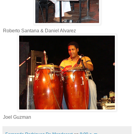
Roberto Santana & Daniel Alvarez
Joel Guzman
Fernando Rodriguez De Mondesert
en
9:00 a. m.