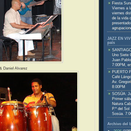
Fiesta Sun
Viernes a 
viernes dis
de la vida
presentado
agrupacion
JAZZ EN VIVO
país
SANTIAGO:
Uno Siete 
Juan Pablo
7:00PM, en
& Daniel Alvarez
PUERTO PL
Café Lángo
Av. Gregor
8:00PM
SOSÚA: Jaz
Primer sáb
Natura Cab
P.º del Sol
Sosúa. 7:
Archivo del 