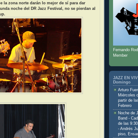
 la zona norte darán lo mejor de sí para dar
gunda noche del DR Jazz Festival, no se pierdan al
up.
Fernando Rod
Member
JAZZ EN VIVO
Domingo
Arturo Fuen
Miércoles 
partir de l
Febrero
Noche de 
Band - Cad
de las 9:3
- Andrés J
piso, Ensa