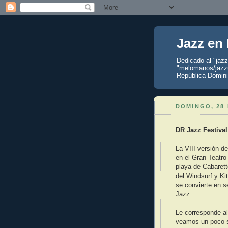
Jazz en
Dedicado al "jaz
"melomanos/jazzu
República Domini
DOMINGO, 28
DR Jazz Festiva
La VIII versión d
en el Gran Teatro
playa de Cabarett
del Windsurf y K
se convierte en se
Jazz.
Le corresponde al
veamos un poco s