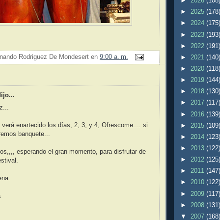
►
2026
(108
►
2025
(178
►
2024
(175
►
2023
(193
►
2022
(191
nando Rodriguez De Mondesert
en
9:00 a. m.
►
2021
(140
►
2020
(118
:
►
2019
(144
►
2018
(130
jo...
►
2017
(117
...
►
2016
(139
 verá enartecido los días, 2, 3, y 4, Ofrescome.... si
►
2015
(109
remos banquete...
►
2014
(123
►
2013
(122
s,,,, esperando el gran momento, para disfrutar de
►
2012
(125
stival.
►
2011
(147
ena.
►
2010
(122
►
2009
(117
a
►
2008
(131
▼
2007
(168