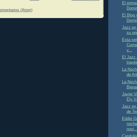
El prime
Domin
comentarios (Atom)
El Blog 
Domin
Jazz en 
su pr
Esta se
Cumpl
y...
El Jazz 
través
La Noch
de Ar
La Noch
Bienal
Javier V
Ely V
Jazz en
de Te
Eddie G
noche
novi..
Caratula