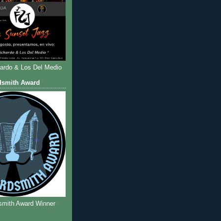
hardo & Los Del Medio
dsmith Award
smith Award Winner