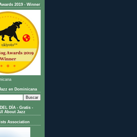
Awards 2019 - Winner
nicana
azz en Dominicana
L DÍA - Gratis -
All About Jazz
ists Association