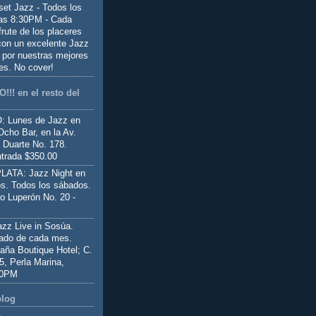
set Jazz - Todos los
las 8:30PM - Cada
frute de los placeres
 con un excelente Jazz
 por nuestras mejores
es. No cover!
!!! en el resto del
 Lunes de Jazz en
Ocho Bar, en la Av.
 Duarte No. 178.
trada $350.00
ATA: Jazz Night en
s. Todos los sábados.
io Luperón No. 20 -
z Live in Sosúa.
ado de cada mes.
aña Boutique Hotel; C.
 5, Perla Marina,
00PM
blog