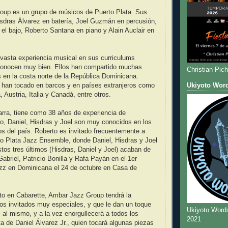
oup es un grupo de músicos de Puerto Plata. Sus
sdras Álvarez en batería, Joel Guzmán en percusión,
 el bajo, Roberto Santana en piano y Alain Auclair en
vasta experiencia musical en sus curriculums
conocen muy bien. Ellos han compartido muchas
Christian Pic
en la costa norte de la República Dominicana.
e han tocado en barcos y en países extranjeros como
Ukiyoto Wor
 Austria, Italia y Canadá, entre otros.
itarra, tiene como 38 años de experiencia de
rto, Daniel, Hisdras y Joel son muy conocidos en los
os del país. Roberto es invitado frecuentemente a
to Plata Jazz Ensemble, donde Daniel, Hisdras y Joel
os tres últimos (Hisdras, Daniel y Joel) acaban de
abriel, Patricio Bonilla y Rafa Payán en el 1er
azz en Dominicana el 24 de octubre en Casa de
to en Cabarette, Ambar Jazz Group tendrá la
dos invitados muy especiales, y que le dan un toque
Ukiyoto Word
l al mismo, y a la vez enorgullecerá a todos los
2021
ta de Daniel Álvarez Jr., quien tocará algunas piezas