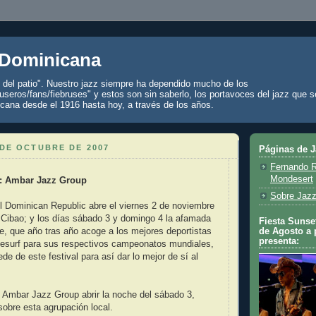
 Dominicana
z del patio". Nuestro jazz siempre ha dependido mucho de los
seros/fans/fiebruses" y estos son sin saberlo, los portavoces del jazz que s
cana desde el 1916 hasta hoy, a través de los años.
 DE OCTUBRE DE 2007
Páginas de 
Fernando R
Mondesert
l: Ambar Jazz Group
Sobre Jazz
el Dominican Republic abre el viernes 2 de noviembre
 Cibao; y los días sábado 3 y domingo 4 la afamada
Fiesta Sunset
de Agosto a 
e, que año tras año acoge a los mejores deportistas
presenta:
itesurf para sus respectivos campeonatos mundiales,
de de este festival para así dar lo mejor de sí al
 Ambar Jazz Group abrir la noche del sábado 3,
obre esta agrupación local.