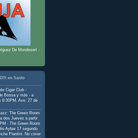
riguez De Mondesert -
!!! en Santo
te Cigar Club -
de Bossa y más - a
as 8:30PM. Ave. 27 de
Jazz: The Green Room
a dos Jueves a partir
0PM - The Green Room
ulio Aybar 17 segundo
nche Piantini. No cover