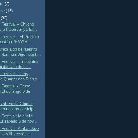
bre
(7)
bre
(15)
e
(32)
 Festival – Chucho
 e IrakereSi ya ha...
Festival - El Prodigio
zzA las 8:30PM...
mos algo de nuestro
 NamnumDigo nuestr...
Festival - Encuentro
istasUno de lo ...
Festival - Jerry
a Quartet con Richie...
Festival - Grupo
lEl domingo 3 de
ival: Eddie Gómez
rrando las particip...
Festival: Michelle
El sábado 3 de nov...
 Festival: Ambar Jazz
a VIII versión ...