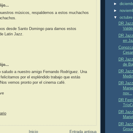
►
diciem
jo...
►
noviem
nuestros músicos, respaldemos a estos muchachos
▼
octubr
uchachos.
DR Jazz
Valdés
mos desde Santo Domingo para darnos estos
e Latin Jazz.
DR Jazz 
en Ja
Conozca
Cesar
DR Jazz 
de Baj
jo...
DR Jazz 
o saludo a nuestro amigo Fernando Rodríguez. Una
Medin
felicitamos por el espléndido trabajo que estás
 Nos vemos pronto por el cinema café.
DR Jazz 
Manie
nov...
eve
DR Fest
TríoCe
DR Jazz 
ario
Marie
DR Jazz
GroupL
Inicio
Entrada antigua