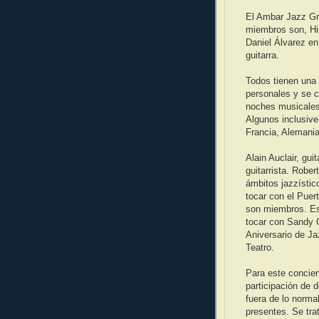
El Ambar Jazz Gr
miembros son, Hi
Daniel Álvarez en
guitarra.
Todos tienen una 
personales y se 
noches musicales 
Algunos inclusiv
Francia, Alemania,
Alain Auclair, gu
guitarrista. Robe
ámbitos jazzístic
tocar con el Puer
son miembros. Est
tocar con Sandy G
Aniversario de J
Teatro.
Para este concier
participación de 
fuera de lo norma
presentes. Se tra