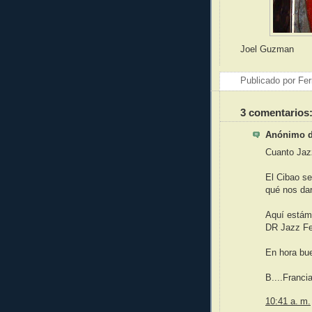
Joel Guzman
Publicado por
Fer
3 comentarios
Anónimo di
Cuanto Jazz
El Cibao se
qué nos da
Aquí estámo
DR Jazz Fe
En hora bu
B....Franci
10:41 a. m.