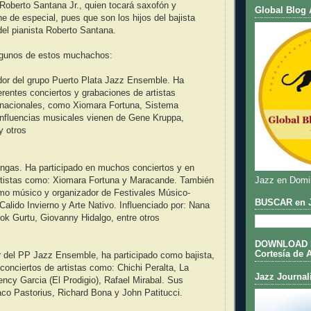
a Roberto Santana Jr., quien tocará saxofón y
Global Blog 
ne de especial, pues que son los hijos del bajista
del pianista Roberto Santana.
gunos de estos muchachos:
dor del grupo Puerto Plata Jazz Ensemble. Ha
ferentes conciertos y grabaciones de artistas
ernacionales, como Xiomara Fortuna, Sistema
nfluencias musicales vienen de Gene Kruppa,
y otros
ongas. Ha participado en muchos conciertos y en
Jazz en Domi
rtistas como: Xiomara Fortuna y Maracande. También
omo músico y organizador de Festivales Músico-
BUSCAR en J
Calido Invierno y Arte Nativo. Influenciado por: Nana
lok Gurtu, Giovanny Hidalgo, entre otros
DOWNLOAD DE
Cortesía de 
 del PP Jazz Ensemble, ha participado como bajista,
conciertos de artistas como: Chichi Peralta, La
Jazz Journal
ency Garcia (El Prodigio), Rafael Mirabal. Sus
aco Pastorius, Richard Bona y John Patitucci.