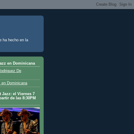
e ha hecho en la
Jazz en Dominicana
odriguez De
 en Dominicana
 Jazz: el Viernes 7
partir de las 8:30PM