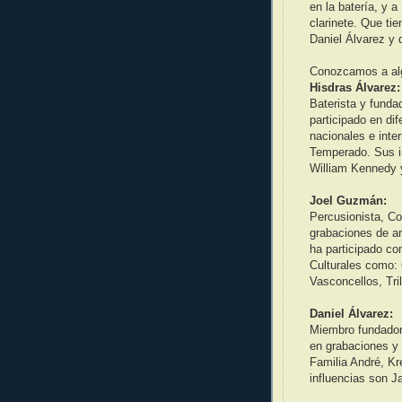
en la batería, y 
clarinete. Que tie
Daniel Álvarez y 
Conozcamos a al
Hisdras Álvarez:
Baterista y funda
participado en di
nacionales e int
Temperado. Sus i
William Kennedy 
Joel Guzmán:
Percusionista, C
grabaciones de a
ha participado c
Culturales como: 
Vasconcellos, Tri
Daniel Álvarez:
Miembro fundador
en grabaciones y 
Familia André, Kr
influencias son J