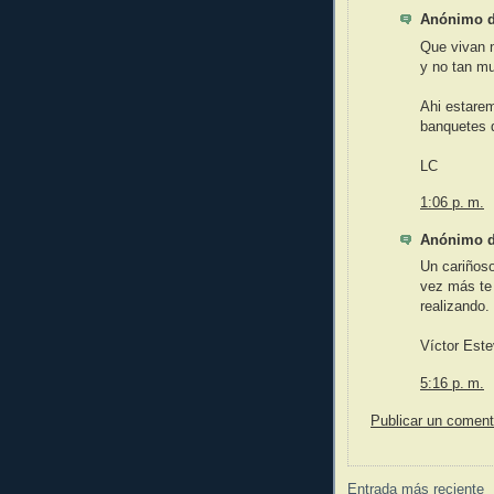
Anónimo di
Que vivan 
y no tan m
Ahi estare
banquetes d
LC
1:06 p. m.
Anónimo di
Un cariños
vez más te 
realizando.
Víctor Est
5:16 p. m.
Publicar un coment
Entrada más reciente