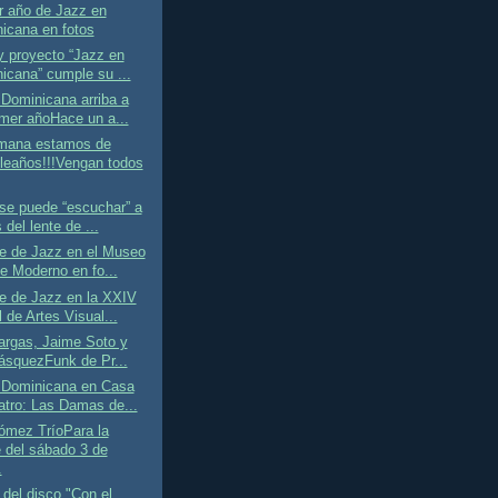
r año de Jazz en
icana en fotos
y proyecto “Jazz en
icana” cumple su ...
Dominicana arriba a
imer añoHace un a...
mana estamos de
eaños!!!Vengan todos
se puede “escuchar” a
 del lente de ...
e de Jazz en el Museo
te Moderno en fo...
e de Jazz en la XXIV
 de Artes Visual...
argas, Jaime Soto y
ásquezFunk de Pr...
 Dominicana en Casa
atro: Las Damas de...
ómez TríoPara la
 del sábado 3 de
.
 del disco "Con el