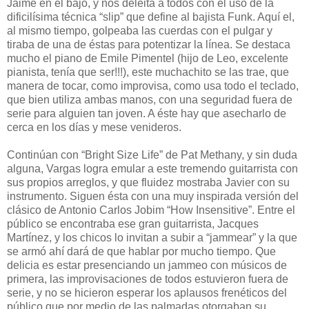
Jaime en el bajo, y nos deleita a todos con el uso de la
dificilísima técnica “slip” que define al bajista Funk. Aquí el,
al mismo tiempo, golpeaba las cuerdas con el pulgar y
tiraba de una de éstas para potentizar la línea. Se destaca
mucho el piano de Emile Pimentel (hijo de Leo, excelente
pianista, tenía que ser!!!), este muchachito se las trae, que
manera de tocar, como improvisa, como usa todo el teclado,
que bien utiliza ambas manos, con una seguridad fuera de
serie para alguien tan joven. A éste hay que asecharlo de
cerca en los días y mese venideros.
Continúan con “Bright Size Life” de Pat Methany, y sin duda
alguna, Vargas logra emular a este tremendo guitarrista con
sus propios arreglos, y que fluidez mostraba Javier con su
instrumento. Siguen ésta con una muy inspirada versión del
clásico de Antonio Carlos Jobim “How Insensitive”. Entre el
público se encontraba ese gran guitarrista, Jacques
Martínez, y los chicos lo invitan a subir a “jammear” y la que
se armó ahí dará de que hablar por mucho tiempo. Que
delicia es estar presenciando un jammeo con músicos de
primera, las improvisaciones de todos estuvieron fuera de
serie, y no se hicieron esperar los aplausos frenéticos del
público que por medio de las palmadas otorgaban su