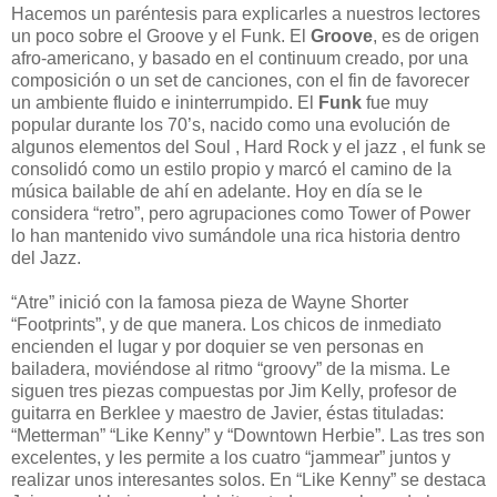
Hacemos un paréntesis para explicarles a nuestros lectores
un poco sobre el Groove y el Funk. El
Groove
, es de origen
afro-americano, y basado en el continuum creado, por una
composición o un set de canciones, con el fin de favorecer
un ambiente fluido e ininterrumpido. El
Funk
fue muy
popular durante los 70’s, nacido como una evolución de
algunos elementos del Soul , Hard Rock y el jazz , el funk se
consolidó como un estilo propio y marcó el camino de la
música bailable de ahí en adelante. Hoy en día se le
considera “retro”, pero agrupaciones como Tower of Power
lo han mantenido vivo sumándole una rica historia dentro
del Jazz.
“Atre” inició con la famosa pieza de Wayne Shorter
“Footprints”, y de que manera. Los chicos de inmediato
encienden el lugar y por doquier se ven personas en
bailadera, moviéndose al ritmo “groovy” de la misma. Le
siguen tres piezas compuestas por Jim Kelly, profesor de
guitarra en Berklee y maestro de Javier, éstas tituladas:
“Metterman” “Like Kenny” y “Downtown Herbie”. Las tres son
excelentes, y les permite a los cuatro “jammear” juntos y
realizar unos interesantes solos. En “Like Kenny” se destaca