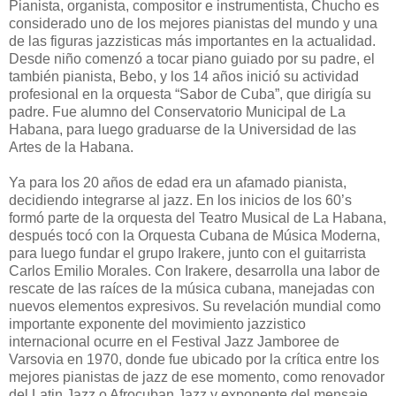
Pianista, organista, compositor e instrumentista, Chucho es
considerado uno de los mejores pianistas del mundo y una
de las figuras jazzisticas más importantes en la actualidad.
Desde niño comenzó a tocar piano guiado por su padre, el
también pianista, Bebo, y los 14 años inició su actividad
profesional en la orquesta “Sabor de Cuba”, que dirigía su
padre. Fue alumno del Conservatorio Municipal de La
Habana, para luego graduarse de la Universidad de las
Artes de la Habana.
Ya para los 20 años de edad era un afamado pianista,
decidiendo integrarse al jazz. En los inicios de los 60’s
formó parte de la orquesta del Teatro Musical de La Habana,
después tocó con la Orquesta Cubana de Música Moderna,
para luego fundar el grupo Irakere, junto con el guitarrista
Carlos Emilio Morales. Con Irakere, desarrolla una labor de
rescate de las raíces de la música cubana, manejadas con
nuevos elementos expresivos. Su revelación mundial como
importante exponente del movimiento jazzistico
internacional ocurre en el Festival Jazz Jamboree de
Varsovia en 1970, donde fue ubicado por la crítica entre los
mejores pianistas de jazz de ese momento, como renovador
del Latin Jazz o Afrocuban Jazz y exponente del mensaje