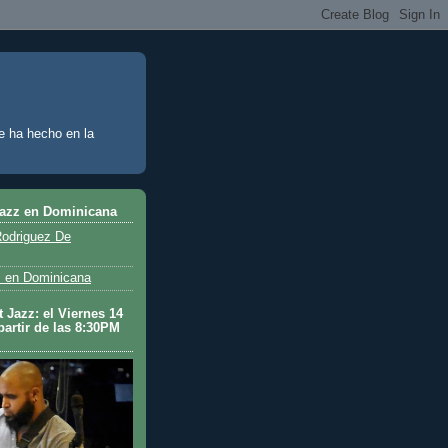
e ha hecho en la
Jazz en Dominicana
odriguez De
 en Dominicana
 Jazz: el Viernes 14
partir de las 8:30PM