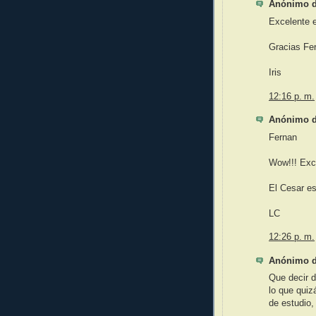
Anónimo di
Excelente e
Gracias Fe
Iris
12:16 p. m.
Anónimo di
Fernan
Wow!!! Exce
El Cesar es
LC
12:26 p. m.
Anónimo di
Que decir d
lo que quiz
de estudio,