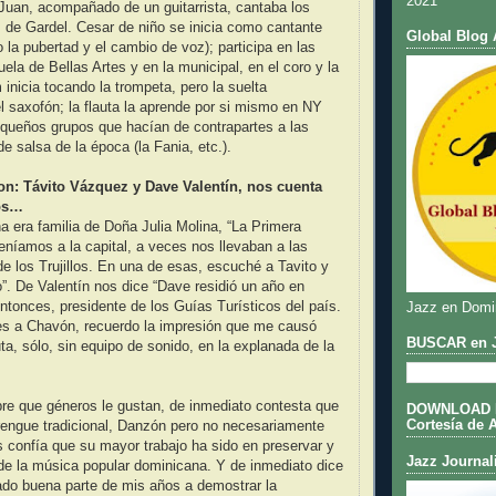
2021
Juan, acompañado de un guitarrista, cantaba los
de Gardel. Cesar de niño se inicia como cantante
Global Blog 
o la pubertad y el cambio de voz); participa en las
ela de Bellas Artes y en la municipal, en el coro y la
inicia tocando la trompeta, pero la suelta
l saxofón; la flauta la aprende por si mismo en NY
equeños grupos que hacían de contrapartes a las
 salsa de la época (la Fania, etc.).
on: Távito Vázquez y Dave Valentín, nos cuenta
tos…
a era familia de Doña Julia Molina, “La Primera
níamos a la capital, a veces nos llevaban a las
 de los Trujillos. En una de esas, escuché a Tavito y
”. De Valentín nos dice “Dave residió un año en
ntonces, presidente de los Guías Turísticos del país.
Jazz en Domi
tes a Chavón, recuerdo la impresión que me causó
BUSCAR en J
uta, sólo, sin equipo de sonido, en la explanada de la
bre que géneros le gustan, de inmediato contesta que
DOWNLOAD DE
Cortesía de 
rengue tradicional, Danzón pero no necesariamente
 confía que su mayor trabajo ha sido en preservar y
Jazz Journal
de la música popular dominicana. Y de inmediato dice
ado buena parte de mis años a demostrar la