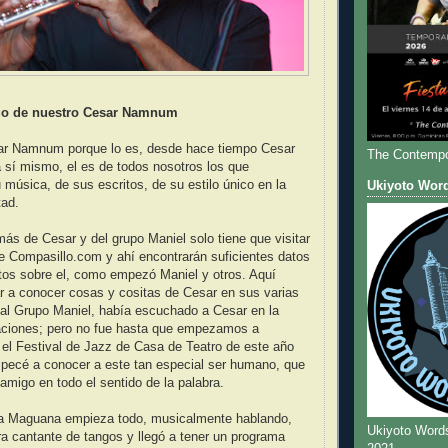
o de nuestro Cesar Namnum
ar Namnum porque lo es, desde hace tiempo Cesar
The Contempo
 sí mismo, el es de todos nosotros los que
 música, de sus escritos, de su estilo único en la
Ukiyoto Wor
tad.
más de Cesar y del grupo Maniel solo tiene que visitar
e Compasillo.com y ahí encontrarán suficientes datos
tos sobre el, como empezó Maniel y otros. Aquí
r a conocer cosas y cositas de Cesar en sus varias
 al Grupo Maniel, había escuchado a Cesar en la
taciones; pero no fue hasta que empezamos a
 el Festival de Jazz de Casa de Teatro de este año
pecé a conocer a este tan especial ser humano, que
amigo en todo el sentido de la palabra.
a Maguana empieza todo, musicalmente hablando,
Ukiyoto Word
a cantante de tangos y llegó a tener un programa