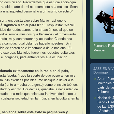
son dominicano. Recordemos que estudié sociología.
 ha sido parte de mi acercamiento a la música. Sean
a una inquietud personal o a un asunto colectivo”.
n una entrevista algo sobre Maniel, así que le
é significa Maniel para ti?
Su respuesta: “Maniel
idad de readecuarnos a la situación social que se
Todos somos músicos que llegamos del movimiento
quierda, muy contestatario y acusador. Cuando esa
 a cambiar, igual debimos hacerlo nosotros. Sin
Fernando Rod
ido de contenido e importancia de lo nacional. El
Member
o expresa: Manieles fueron los reductos culturales
 e indígenas, para enfrentarlos a la ocupación
JAZZ EN VIVO
sionado exitosamente en la radio en el país,
Domingo
sta faceta.
“Tuve la suerte de que pusieran en mis
Arturo Fuen
. Sin excusas posibles, me dediqué a llevar a la
Miércoles 
nía (junto a mucha otra gente) como principio teórico,
partir de l
tado y escrito. Por demás, quedaba la necesidad de
Febrero
stado, una radio que celebrara la diversidad como un
Noche de 
 cualquier sociedad, en la música, en la cultura, en la
Band - Cad
de las 9:3
- Andrés J
 háblanos sobre este exitosa página web y