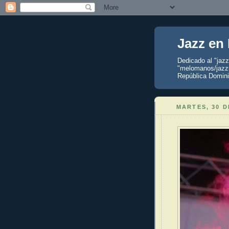
Jazz en
Dedicado al "jaz
"melomanos/jazzu
República Domini
MARTES, 30 D