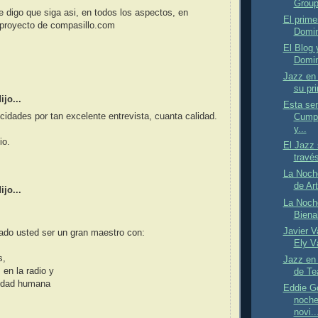
GroupL
e digo que siga asi, en todos los aspectos, en
El prime
 proyecto de compasillo.com
Domin
El Blog 
Domin
Jazz en 
su pr
jo...
Esta se
cidades por tan excelente entrevista, cuanta calidad.
Cumpl
y...
io.
El Jazz 
través
La Noch
de Ar
jo...
La Noch
Bienal
Javier V
ado usted ser un gran maestro con:
Ely V
s,
Jazz en
 en la radio y
de Te
lidad humana
Eddie G
noche
novi..