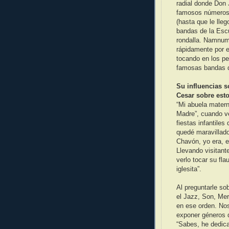
radial donde Don 
famosos números 
(hasta que le lleg
bandas de la Escu
rondalla. Namnum 
rápidamente por e
tocando en los p
famosas bandas de
Su influencias s
Cesar sobre es
“Mi abuela matern
Madre”, cuando ve
fiestas infantiles
quedé maravillado
Chavón, yo era, e
Llevando visitan
verlo tocar su fla
iglesita”.
Al preguntarle so
el Jazz, Son, Me
en ese orden. Nos
exponer géneros 
“Sabes, he dedic