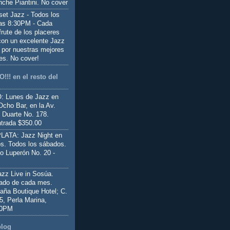
nche Piantini. No cover
set Jazz - Todos los
las 8:30PM - Cada
frute de los placeres
 con un excelente Jazz
 por nuestras mejores
es. No cover!
!!! en el resto del
 Lunes de Jazz en
Ocho Bar, en la Av.
 Duarte No. 178.
trada $350.00
ATA: Jazz Night en
s. Todos los sábados.
io Luperón No. 20 -
z Live in Sosúa.
ado de cada mes.
aña Boutique Hotel; C.
 5, Perla Marina,
00PM
blog