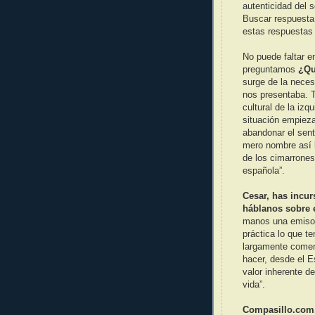
autenticidad del 
Buscar respuesta
estas respuestas 
No puede faltar e
preguntamos
¿Qu
surge de la neces
nos presentaba. 
cultural de la iz
situación empieza
abandonar el sent
mero nombre así l
de los cimarrones
española”.
Cesar, has incur
háblanos sobre e
manos una emisora
práctica lo que te
largamente comen
hacer, desde el E
valor inherente de
vida”.
Compasillo.com,