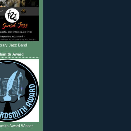
rary Jazz Band
dsmith Award
smith Award Winner