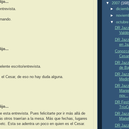
jo...
▼
2007
(168
ntrevista.
►
diciem
►
noviem
rnando.
▼
octubr
DR Jazz
Valdés
DR Jazz 
en Ja
jo...
Conozca
Cesar
DR Jazz 
lente escrito/entrevista.
de Baj
DR Jazz 
 el Cesar, de eso no hay duda alguna.
Medin
DR Jazz 
Manie
nov...
DR Fest
jo...
TríoCe
e esta entrevista. Pues felicitarte por ir más allá de
DR Jazz 
ás otros traerían a la mesa. Más que fechas, lugares
Marie
 etc. Esta se adentra un poco en quien es el Cesar.
DR Jazz