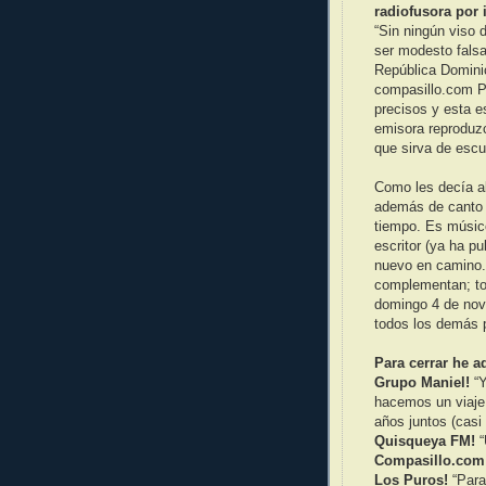
radiofusora por 
“Sin ningún viso 
ser modesto fals
República Domini
compasillo.com P
precisos y esta e
emisora reproduz
que sirva de escu
Como les decía al
además de canto y
tiempo. Es músico
escritor (ya ha pu
nuevo en camino. 
complementan; tod
domingo 4 de nov
todos los demás 
Para cerrar he a
Grupo Maniel!
“Y
hacemos un viaje
años juntos (casi 
Quisqueya FM!
“
Compasillo.com
Los Puros!
“Para