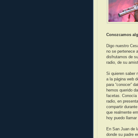
Conozcamos alg
Digo nuestro Ces
no se pertenece a
disfrutamos de su
radio, de su amis
Si quieren saber 
a la página web d
para “conocer” da
hemos querido da
facetas. Conocía
radio, en presen
compartir durante
que realmente em
hoy puedo llamar 
En San Juan de l
donde su padre er