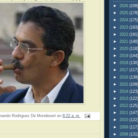
►
2026
(109
►
2025
(178
►
2024
(175
►
2023
(193
►
2022
(191
►
2021
(140
►
2020
(118
►
2019
(144
►
2018
(130
►
2017
(117
►
2016
(139
►
2015
(109
►
2014
(123
►
2013
(122
►
2012
(125
►
2011
(147
nando Rodriguez De Mondesert
en
8:22 a. m.
►
2010
(122
►
2009
(117
:
►
2008
(131