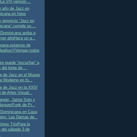
a VIII versión ...
r año de Jazz en
icana en fotos
y proyecto “Jazz en
icana” cumple su ...
Dominicana arriba a
imer añoHace un a...
mana estamos de
eaños!!!Vengan todos
se puede “escuchar” a
 del lente de ...
e de Jazz en el Museo
te Moderno en fo...
e de Jazz en la XXIV
 de Artes Visual...
argas, Jaime Soto y
ásquezFunk de Pr...
 Dominicana en Casa
atro: Las Damas de...
ómez TríoPara la
 del sábado 3 de
.