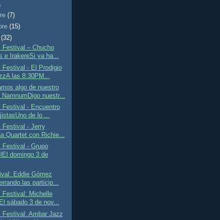
)
bre
(7)
bre
(15)
e
(32)
 Festival – Chucho
 e IrakereSi ya ha...
Festival - El Prodigio
zzA las 8:30PM...
mos algo de nuestro
 NamnumDigo nuestr...
Festival - Encuentro
istasUno de lo ...
Festival - Jerry
a Quartet con Richie...
Festival - Grupo
lEl domingo 3 de
ival: Eddie Gómez
rrando las particip...
Festival: Michelle
El sábado 3 de nov...
 Festival: Ambar Jazz