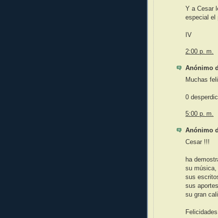
Y a Cesar l
especial el
IV
2:00 p. m.
Anónimo di
Muchas feli
0 desperdic
5:00 p. m.
Anónimo di
Cesar !!!
ha demostr
su música,
sus escrito
sus aportes
su gran ca
Felicidades