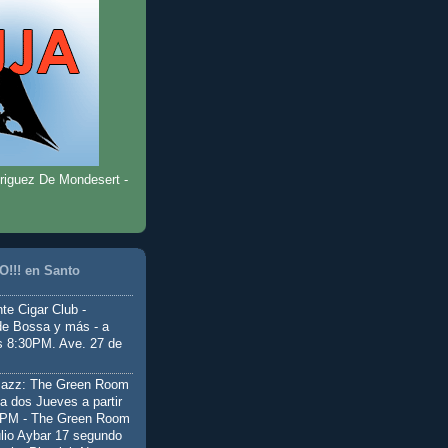
riguez De Mondesert -
!!! en Santo
te Cigar Club -
de Bossa y más - a
as 8:30PM. Ave. 27 de
Jazz: The Green Room
a dos Jueves a partir
0PM - The Green Room
ulio Aybar 17 segundo