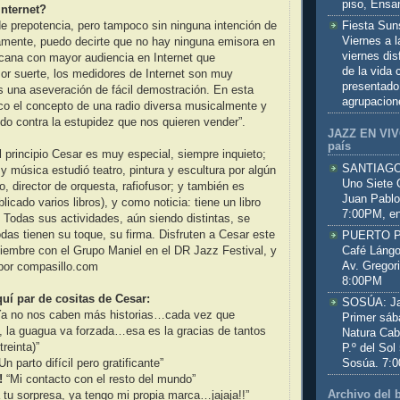
piso, Ensa
internet?
Fiesta Sun
de prepotencia, pero tampoco sin ninguna intención de
Viernes a 
amente, puedo decirte que no hay ninguna emisora en
viernes dis
cana con mayor audiencia en Internet que
de la vida
or suerte, los medidores de Internet son muy
presentado
s una aseveración de fácil demostración. En esta
agrupacion
co el concepto de una radio diversa musicalmente y
do contra la estupidez que nos quieren vender”.
JAZZ EN VIVO
país
 principio Cesar es muy especial, siempre inquieto;
SANTIAGO:
 música estudió teatro, pintura y escultura por algún
Uno Siete 
, director de orquesta, rafiofusor; y también es
Juan Pablo
blicado varios libros), y como noticia: tiene un libro
7:00PM, en
Todas sus actividades, aún siendo distintas, se
as tienen su toque, su firma. Disfruten a Cesar este
PUERTO PL
Café Lángo
iembre con el Grupo Maniel en el DR Jazz Festival, y
Av. Gregor
por compasillo.com
8:00PM
quí par de cositas de Cesar:
SOSÚA: Jaz
a no nos caben más historias…cada vez que
Primer sáb
, la guagua va forzada…esa es la gracias de tantos
Natura Cab
treinta)”
P.º del Sol
Sosúa. 7:
Un parto difícil pero gratificante”
!
“Mi contacto con el resto del mundo”
Archivo del 
 tu sorpresa, ya tengo mi propia marca…jajaja!!”