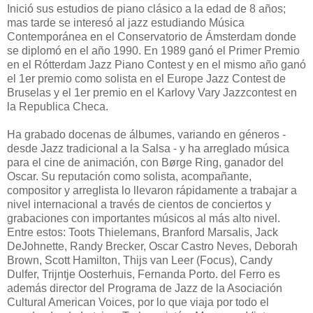
Inició sus estudios de piano clásico a la edad de 8 años;
mas tarde se interesó al jazz estudiando Música
Contemporánea en el Conservatorio de Ámsterdam donde
se diplomó en el año 1990. En 1989 ganó el Primer Premio
en el Rótterdam Jazz Piano Contest y en el mismo año ganó
el 1er premio como solista en el Europe Jazz Contest de
Bruselas y el 1er premio en el Karlovy Vary Jazzcontest en
la Republica Checa.
Ha grabado docenas de álbumes, variando en géneros -
desde Jazz tradicional a la Salsa - y ha arreglado música
para el cine de animación, con Børge Ring, ganador del
Oscar. Su reputación como solista, acompañante,
compositor y arreglista lo llevaron rápidamente a trabajar a
nivel internacional a través de cientos de conciertos y
grabaciones con importantes músicos al más alto nivel.
Entre estos: Toots Thielemans, Branford Marsalis, Jack
DeJohnette, Randy Brecker, Oscar Castro Neves, Deborah
Brown, Scott Hamilton, Thijs van Leer (Focus), Candy
Dulfer, Trijntje Oosterhuis, Fernanda Porto. del Ferro es
además director del Programa de Jazz de la Asociación
Cultural American Voices, por lo que viaja por todo el