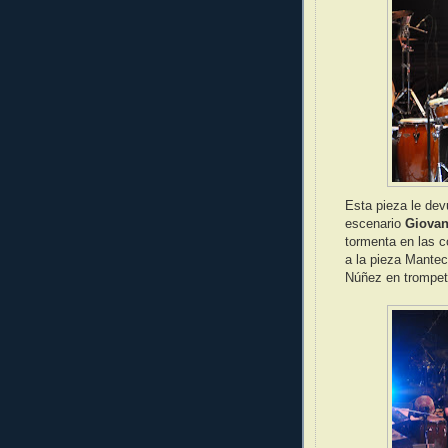
Esta pieza le dev
escenario
Giovan
tormenta en las c
a la pieza Mantec
Núñez en trompet