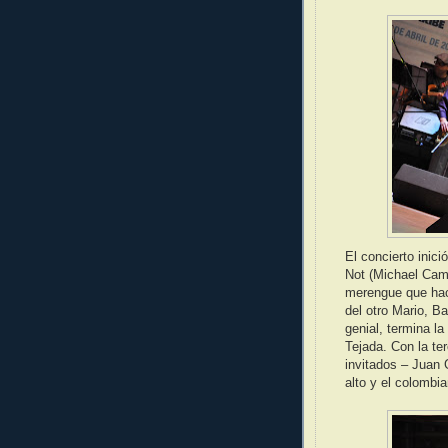
El concierto inic
Not (Michael Cami
merengue que hace
del otro Mario, B
genial, termina l
Tejada. Con la te
invitados – Juan
alto y el colombi