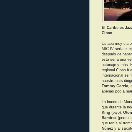
El Caribe es Jaz
Cibao
Estaba muy claro q
MIC IV sería el co
después de haber
ésta sería una ve
octanaje y más. E
regional Cibao fu
internacional se
nuestro país diri
Tommy García
, 
apenas podía man
La banda de Manue
que durante la no
King
(bajo),
Oton
Ramírez
(percusi
que tenía al trom
Núñez
y al saxof