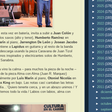
►
2026
(108
►
2025
(178
►
2024
(175
►
2023
(193
►
2022
(191
►
2021
(140
, esta vez en batería, invita a subir a
Juan Colón
y
►
2020
(118
los saxos (alto y tenor),
Humberto Ramírez
en
►
2019
(144
arín
al piano,
Jarrengton De León
y
Josean Jacobo
►
2018
(130
ntiene a
Lapidus
en guitarra y al resto de la banda
 descarga usando la pieza Caravana de Juan Tizol
►
2017
(117
nos inspirados y electrizantes solos de Humberto,
►
2016
(139
 Sanabria.
►
2015
(109
a vino la calma – para muchos la pieza de la noche –
►
2014
(123
o de la pieza Alma con Alma (Juan R. Marquez)
►
2013
(122
ralmente por
Luís Marín
al piano,
Otoniel Nicolás
en
►
2012
(125
s King
en bajo. Las notas casí cantaban las letras
▼
2011
(147
día…¨Quiero tenerte cerca, y en un abrazo unirnos / Y
stemos todo la vida / Labios con labios, alma con
►
diciem
►
noviem
►
octubr
►
septie