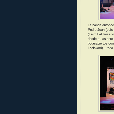
La banda entonc
Pedro Juan (Luís 
(Félix Del Rosario
desde su asiento
boquiabiertos con
Lockward) – toda 