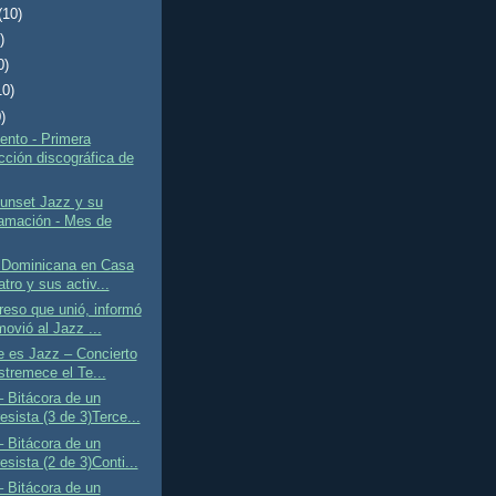
(10)
)
0)
10)
)
ento - Primera
cción discográfica de
unset Jazz y su
amación - Mes de
 Dominicana en Casa
tro y sus activ...
eso que unió, informó
ovió al Jazz ...
e es Jazz – Concierto
stremece el Te...
 Bitácora de un
esista (3 de 3)Terce...
 Bitácora de un
sista (2 de 3)Conti...
 Bitácora de un