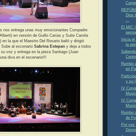
Congre
REPÚBL
Dios 
...
El MIC I
es nos entrega unas muy emocionantes Compadre
persp
Alberti) en versión de Guillo Carías y Suite Camila
Inicia e
) en la que el Maestro Del Rosario bailó y dirigió
la per
. Sube al escenario
Sabrina Estepan
y deja a todos
Saliendo
 su voz y entrega en la pieza Santiago (Juan
Centr
una diva en el escenario!!!
Rumbo al
en Pa
Particip
y su Q
IV Congr
Musica
IV Congr
Musica
Rumbo a
de Fe
Por vez 
Domin