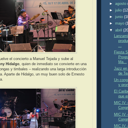
►
agosto
►
julio
(12
►
junio
(1
►
mayo
(
▼
abril
(20
Lanzami
produ
...
Fiesta S
Progr
uelve el concierto a Manuel Tejada y sube al
Ma...
ny Hidalgo
, quien de inmediato se convierte en una
Jazz en
ongas y timbales – realizando una larga introducción
de Tea
a. Aparte de Hidalgo, un muy buen solo de Ernesto
a.
Un congr
y prom
El Carib
que e
MIC IV –
Congr
MIC IV –
Congre
MIC IV –