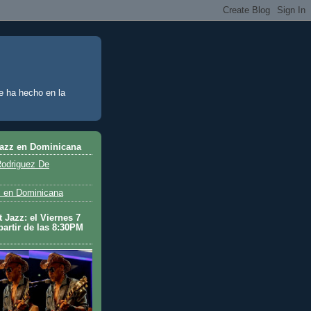
e ha hecho en la
Jazz en Dominicana
odriguez De
 en Dominicana
 Jazz: el Viernes 7
partir de las 8:30PM