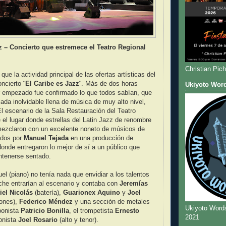
z – Concierto que estremece el Teatro Regional
Christian Pic
ue la actividad principal de las ofertas artísticas del
ncierto ¨
El Caribe es Jazz
¨. Más de dos horas
Ukiyoto Wor
 empezado fue confirmado lo que todos sabían, que
lada inolvidable llena de música de muy alto nivel,
l escenario de la Sala Restauración del Teatro
e el lugar donde estrellas del Latin Jazz de renombre
 mezclaron con un excelente noneto de músicos de
gidos por
Manuel Tejada
en una producción de
donde entregaron lo mejor de sí a un público que
tenerse sentado.
l (piano) no tenía nada que envidiar a los talentos
che entrarían al escenario y contaba con
Jeremías
iel Nicolás
(batería),
Guarionex Aquino
y
Joel
ones),
Federico Méndez
y una sección de metales
Ukiyoto Word
bonista
Patricio Bonilla
, el trompetista
Ernesto
2021
onista
Joel Rosario
(alto y tenor).