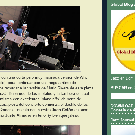
Global Blog 
ió con una corta pero muy inspirada versión de Why
Jazz en Domi
lo); para continuar con un Tanga a ritmo de
BUSCAR en J
 recordar a la versión de Mario Rivera de esta pieza
auzá. Buen uso de los metales y la tambora de Joel
a misma con excelentes ¨piano riffs¨ de parte de
rcera pieza del concierto comienza el desfile de los
DOWNLOAD DE
 Gomero – cuenta con nuestro
Juan Colón
en saxo
Cortesía de 
ano
Justo Almario
en tenor (y bien que jalea).
Jazz Journal