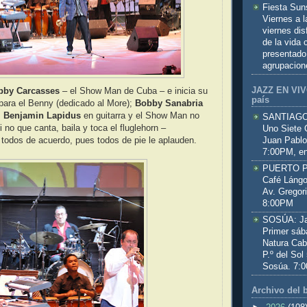
Fiesta Sun
Viernes a 
viernes dis
de la vida
presentado
agrupacion
JAZZ EN VIVO
bby Carcasses
– el Show Man de Cuba – e inicia su
país
para el Benny (dedicado al More);
Bobby Sanabria
,
Benjamin Lapidus
en guitarra y el Show Man no
SANTIAGO:
i no que canta, baila y toca el fluglehorn –
Uno Siete 
Juan Pablo
todos de acuerdo, pues todos de pie le aplauden.
7:00PM, en
PUERTO PL
Café Lángo
Av. Gregor
8:00PM
SOSÚA: Jaz
Primer sáb
Natura Cab
P.º del Sol
Sosúa. 7:
Archivo del 