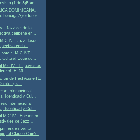
sista (1 de 3)Este ...
ICA DOMINICANA,
te bendiga Ayer lunes
V - Jazz desde la
ectiva caribeña en...
l MIC IV - Jazz desde
spectiva carib...
 para el MIC IVEl
o Cultural Eduardo...
 Mic IV - El jueves es
lermo!!!El MI...
ación de Paul Austerlitz
uinteto, d...
eso Internacional
, Identidad y Cul...
eso Internacional
, Identidad y Cul...
l MIC IV - Encuentro
stivales de Jazz...
primera en Santo
go, el Claude Carré...