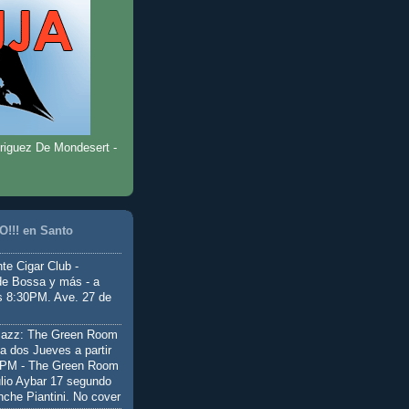
riguez De Mondesert -
!!! en Santo
te Cigar Club -
de Bossa y más - a
as 8:30PM. Ave. 27 de
Jazz: The Green Room
a dos Jueves a partir
0PM - The Green Room
ulio Aybar 17 segundo
nche Piantini. No cover