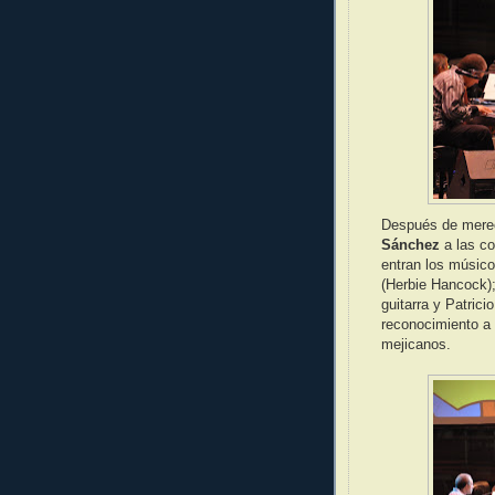
Después de merec
Sánchez
a las co
entran los músic
(Herbie Hancock)
guitarra y Patric
reconocimiento a 
mejicanos.