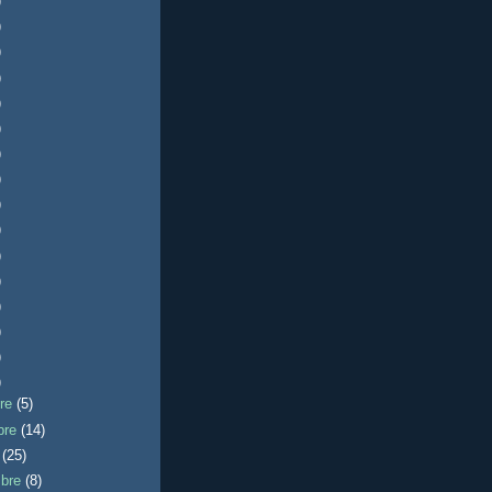
)
)
)
)
)
)
)
)
)
)
)
)
)
)
)
)
bre
(5)
bre
(14)
e
(25)
mbre
(8)