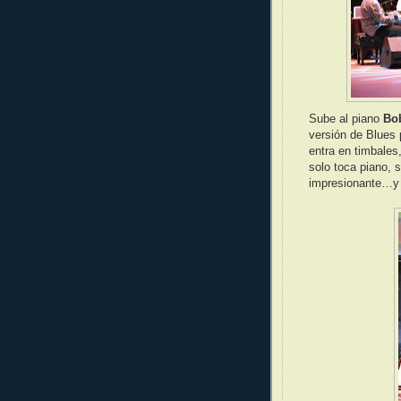
Sube al piano
Bo
versión de Blues 
entra en timbales
solo toca piano, s
impresionante…y 