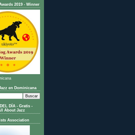
Awards 2019 - Winner
nicana
azz en Dominicana
L DÍA - Gratis -
All About Jazz
ists Association