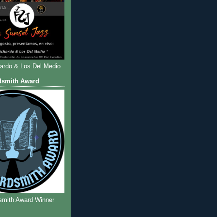
hardo & Los Del Medio
dsmith Award
smith Award Winner