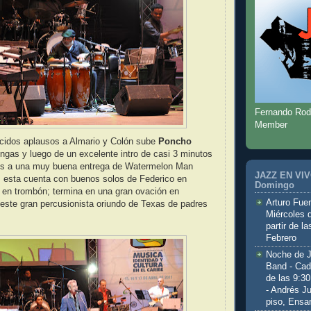
Fernando Rod
Member
idos aplausos a Almario y Colón sube
Poncho
ngas y luego de un excelente intro de casi 3 minutos
os a una muy buena entrega de Watermelon Man
JAZZ EN VIVO
; esta cuenta con buenos solos de Federico en
Domingo
io en trombón; termina en una gran ovación en
Arturo Fuen
este gran percusionista oriundo de Texas de padres
Miércoles 
partir de l
Febrero
Noche de 
Band - Cad
de las 9:3
- Andrés J
piso, Ensa