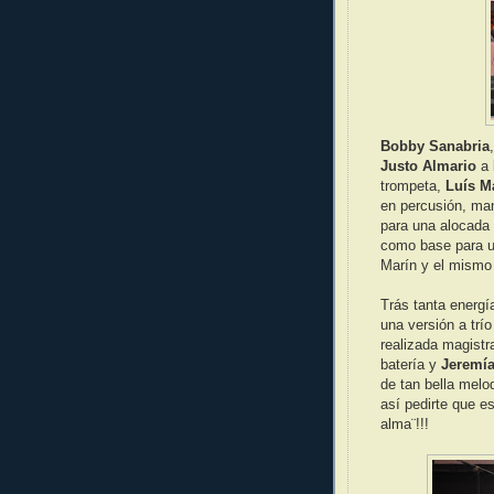
Bobby Sanabria
Justo Almario
a 
trompeta,
Luís M
en percusión, ma
para una alocada
como base para u
Marín y el mismo
Trás tanta energí
una versión a trí
realizada magist
batería y
Jeremía
de tan bella melo
así pedirte que e
alma¨!!!