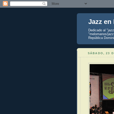
Jazz en
Dedicado al "jaz
"melomanos/jazzu
República Domini
SÁBADO, 23 D