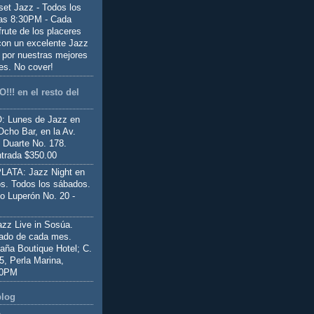
set Jazz - Todos los
las 8:30PM - Cada
frute de los placeres
 con un excelente Jazz
 por nuestras mejores
es. No cover!
!!! en el resto del
 Lunes de Jazz en
Ocho Bar, en la Av.
 Duarte No. 178.
trada $350.00
ATA: Jazz Night en
s. Todos los sábados.
io Luperón No. 20 -
z Live in Sosúa.
ado de cada mes.
aña Boutique Hotel; C.
 5, Perla Marina,
00PM
blog