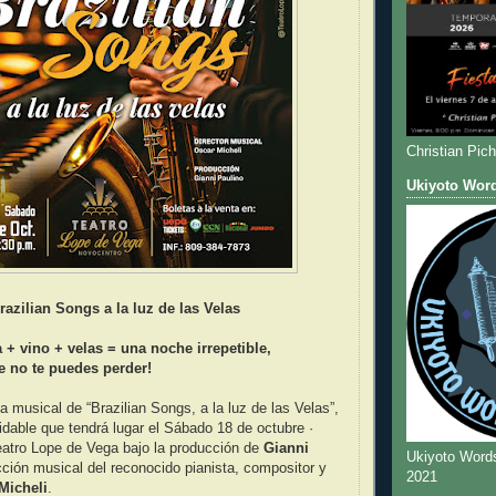
Christian Pic
Ukiyoto Wor
razilian Songs a la luz de las Velas
 + vino + velas = una noche irrepetible,
e no te puedes perder!
a musical de “Brazilian Songs, a la luz de las Velas”,
vidable que tendrá lugar el Sábado 18 de octubre ·
eatro Lope de Vega bajo la producción de
Gianni
Ukiyoto Word
cción musical del reconocido pianista, compositor y
2021
Micheli
.