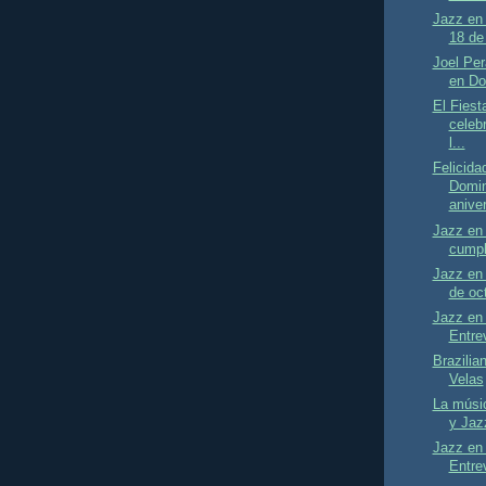
Jazz en 
18 de
Joel Per
en Do
El Fiest
celeb
l...
Felicida
Domin
aniver
Jazz en 
cumpl
Jazz en 
de oc
Jazz en 
Entrev
Brazilia
Velas
La músic
y Jaz
Jazz en 
Entrev