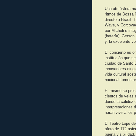
Una atmósfera mág
ritmos de Bossa 
directo a Brasil
Wave, y Corcovado
por Micheli e inte
(batería); Gerson
y, la excelente v
El concierto es o
institución que se
ciudad de Santo D
innovadores dirig
vida cultural sost
nacional fomentand
El mismo se pres
cientos de velas
donde la calidez 
interpretaciones
harán vivir a los 
El Teatro Lope de
aforo de 172 asie
buena visibilidad,