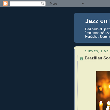
Jazz en
Dedicado al "jaz
"melomanos/jazzu
República Domini
JUEVES, 2 DE
Brazilian Son