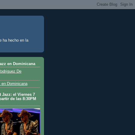
e ha hecho en la
Jazz en Dominicana
odriguez De
 en Dominicana
 Jazz: el Viernes 7
partir de las 8:30PM