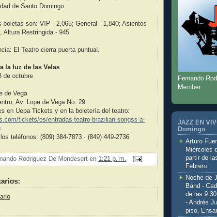
iudad de Santo Domingo.
s boletas son: VIP - 2,065; General - 1,840; Asientos
, Altura Restringida - 945
ia: El Teatro cierra puerta puntual.
a la luz de las Velas
 de octubre
Fernando Rod
Member
pe de Vega
entro, Av. Lope de Vega No. 29
s en Uepa Tickets y en la boletería del teatro:
ts.com/tickets/es/entradas-teatro-brazilian-songss-a-
JAZZ EN VIVO
s
Domingo
los teléfonos: (809) 384-7873 · (849) 449-2736
Arturo Fuen
Miércoles 
partir de l
nando Rodriguez De Mondesert
en
1:21 p. m.
Febrero
Noche de 
arios:
Band - Cad
de las 9:3
ario
- Andrés J
piso, Ensa