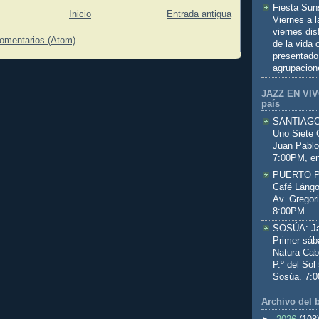
Fiesta Sun
Inicio
Entrada antigua
Viernes a 
viernes dis
comentarios (Atom)
de la vida
presentado
agrupacion
JAZZ EN VIVO
país
SANTIAGO:
Uno Siete 
Juan Pablo
7:00PM, en
PUERTO PL
Café Lángo
Av. Gregor
8:00PM
SOSÚA: Jaz
Primer sáb
Natura Cab
P.º del Sol
Sosúa. 7:
Archivo del 