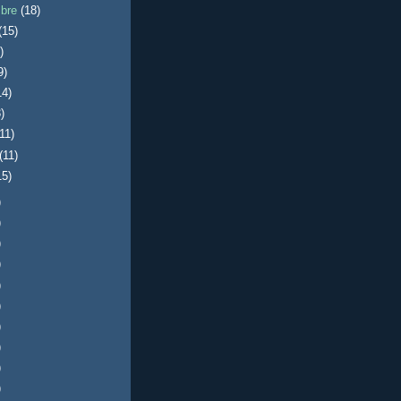
mbre
(18)
(15)
)
9)
14)
)
(11)
(11)
15)
)
)
)
)
)
)
)
)
)
)