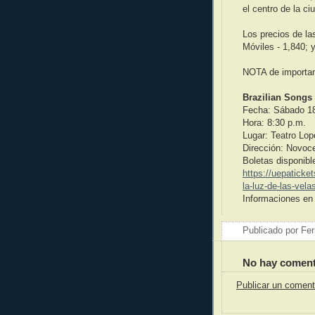
el centro de la c
Los precios de la
Móviles - 1,840; y
NOTA de importanc
Brazilian Songs 
Fecha: Sábado 18
Hora: 8:30 p.m.
Lugar: Teatro Lo
Dirección: Novoc
Boletas disponible
https://uepaticke
la-luz-de-las-vela
Informaciones en 
Publicado por
Fer
No hay coment
Publicar un coment