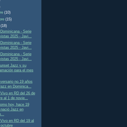
)
)
bre
(10)
bre
(15)
e
(18)
Dominicana - Serie
istas 2025 - Javi...
Dominicana - Serie
istas 2025 - Javi...
Dominicana - Serie
istas 2025 - Javi...
unset Jazz y su
amación para el mes
iversario no.19 años
Jazz en Dominica...
Vivo en RD del 26 de
e al 1 de novie...
como hoy, hace 19
 nació Jazz en
...
Vivo en RD del 19 al
 octubre