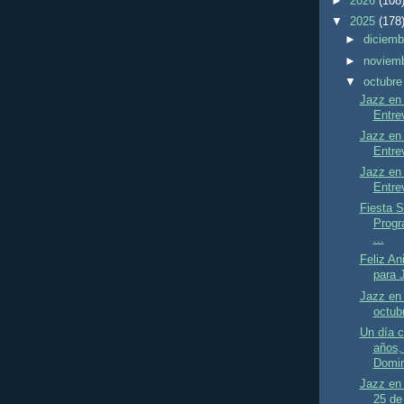
►
2026
(108
▼
2025
(178
►
diciem
►
noviem
▼
octubr
Jazz en 
Entrev
Jazz en 
Entrev
Jazz en 
Entrev
Fiesta S
Progr
...
Feliz An
para 
Jazz en 
octubr
Un día 
años,
Domin
Jazz en 
25 de