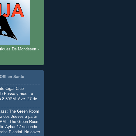
riguez De Mondesert -
!!! en Santo
te Cigar Club -
de Bossa y más - a
as 8:30PM. Ave. 27 de
Jazz: The Green Room
a dos Jueves a partir
0PM - The Green Room
ulio Aybar 17 segundo
nche Piantini. No cover