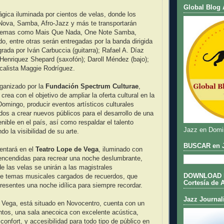
Global Blog 
ica iluminada por cientos de velas, donde los
Nova, Samba, Afro-Jazz y más te transportarán
. Temas como Mais Que Nada, One Note Samba,
, entre otras serán entregadas por la banda dirigida
grada por Iván Carbuccia (guitarra); Rafael A. Díaz
 Henriquez Shepard (saxofón); Daroll Méndez (bajo);
ocalista Maggie Rodríguez.
rganizado por la
Fundación Spectrum Culturae
,
 crea con el objetivo de ampliar la oferta cultural en la
omingo, producir eventos artísticos culturales
idos a crear nuevos públicos para el desarrollo de una
enible en el país, así como respaldar el talento
Jazz en Domi
o la visibilidad de su arte.
BUSCAR en J
entará en el
Teatro Lope de Vega
, iluminado con
 encendidas para recrear una noche deslumbrante,
de las velas se unirán a las magistrales
DOWNLOAD DE
 de temas musicales cargados de recuerdos, que
Cortesía de 
presentes una noche idílica para siempre recordar.
Jazz Journal
 Vega, está situado en Novocentro, cuenta con un
ntos, una sala anecoica con excelente acústica,
 confort, y accesibilidad para todo tipo de público en