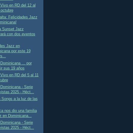
Vivo en RD del 12 al
 octubre
alta: Felicidades Jazz
minicana!
a Sunset Jazz
rará con dos eventos
des Jazz en
icana por este 19
s...
Dominicana ... por
ir sus 19 años
Vivo en RD del 5 al 11
tubre
Dominicana - Serie
istas 2025 - Héct...
n Songs a la luz de las
a nos dio una familia
z en Dominicana...
Dominicana - Serie
istas 2025 - Héct...