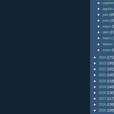
►
septie
►
agosto
►
julio
(19
►
junio
(1
►
mayo
(
►
abril
(13
►
marzo
►
febrero
►
enero
(
►
2024
(175
►
2023
(193
►
2022
(191
►
2021
(140
►
2020
(118
►
2019
(144
►
2018
(130
►
2017
(117
►
2016
(139
►
2015
(109