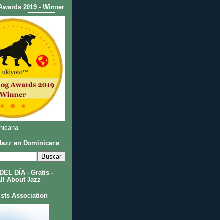
Awards 2019 - Winner
nicana
azz en Dominicana
L DÍA - Gratis -
All About Jazz
ists Association