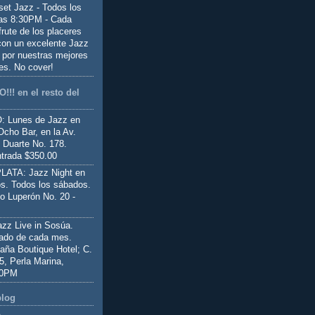
set Jazz - Todos los
las 8:30PM - Cada
frute de los placeres
 con un excelente Jazz
 por nuestras mejores
es. No cover!
!!! en el resto del
 Lunes de Jazz en
Ocho Bar, en la Av.
 Duarte No. 178.
trada $350.00
ATA: Jazz Night en
s. Todos los sábados.
io Luperón No. 20 -
z Live in Sosúa.
ado de cada mes.
aña Boutique Hotel; C.
 5, Perla Marina,
00PM
blog