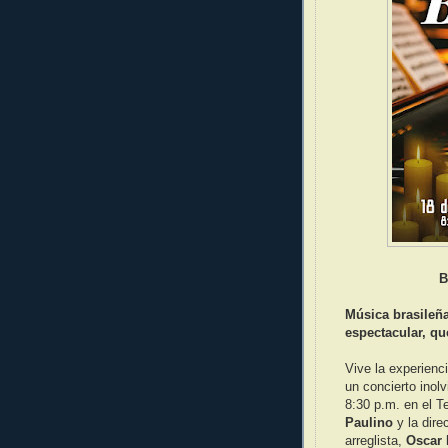
B
Música brasileña
espectacular, qu
Vive la experienci
un concierto inol
8:30 p.m. en el T
Paulino
y la dire
arreglista,
Oscar 