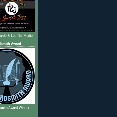
hardo & Los Del Medio
dsmith Award
smith Award Winner