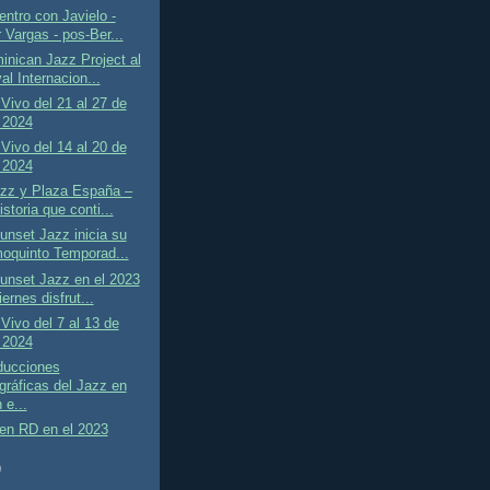
ntro con Javielo -
 Vargas - pos-Ber...
nican Jazz Project al
al Internacion...
Vivo del 21 al 27 de
 2024
Vivo del 14 al 20 de
 2024
azz y Plaza España –
storia que conti...
unset Jazz inicia su
oquinto Temporad...
unset Jazz en el 2023
iernes disfrut...
Vivo del 7 al 13 de
 2024
ducciones
gráficas del Jazz en
 e...
en RD en el 2023
)