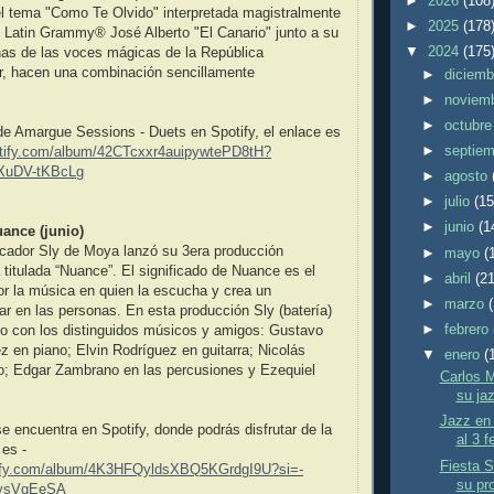
►
2026
(108
l tema "Como Te Olvido" interpretada magistralmente
►
2025
(178
l Latin Grammy® José Alberto "El Canario" junto a su
▼
2024
(175
nas de las voces mágicas de la República
r, hacen una combinación sencillamente
►
diciem
►
noviem
►
octubr
de Amargue Sessions - Duets en Spotify, el enlace es
►
septie
otify.com/album/42CTcxxr4auipywtePD8tH?
XuDV-tKBcLg
►
agosto
►
julio
(15
►
junio
(1
ance (junio)
ucador Sly de Moya lanzó su 3era producción
►
mayo
(
 titulada “Nuance”. El significado de Nuance es el
►
abril
(21
r la música en quien la escucha y crea un
►
marzo
iar en las personas. En esta producción Sly (batería)
►
febrero
io con los distinguidos músicos y amigos: Gustavo
z en piano; Elvin Rodríguez en guitarra; Nicolás
▼
enero
(
jo; Edgar Zambrano en las percusiones y Ezequiel
Carlos M
su ja
Jazz en 
e encuentra en Spotify, donde podrás disfrutar de la
al 3 f
es -
Fiesta S
otify.com/album/4K3HFQyldsXBQ5KGrdgI9U?si=-
su pr
ysVqEeSA