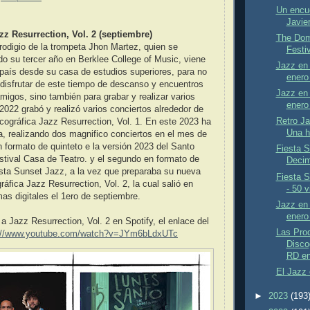
Un encue
Javier
zz Resurrection, Vol. 2 (septiembre)
The Domi
rodigio de la trompeta Jhon Martez, quien se
Festiv
o su tercer año en Berklee College of Music, viene
Jazz en 
país desde su casa de estudios superiores, para no
enero
disfrutar de este tiempo de descanso y encuentros
Jazz en 
amigos, sino también para grabar y realizar varios
enero
 2022 grabó y realizó varios conciertos alrededor de
Retro J
cográfica Jazz Resurrection, Vol. 1. En este 2023 ha
Una hi
la, realizando dos magnifico conciertos en el mes de
en formato de quinteto e la versión 2023 del Santo
Fiesta S
tival Casa de Teatro. y el segundo en formato de
Decim
esta Sunset Jazz, a la vez que preparaba su nueva
Fiesta S
áfica Jazz Resurrection, Vol. 2, la cual salió en
- 50 v
mas digitales el 1ero de septiembre.
Jazz en 
enero
 Jazz Resurrection, Vol. 2 en Spotify, el enlace del
Las Pro
://www.youtube.com/watch?v=JYm6bLdxUTc
Disco
RD en
El Jazz 
►
2023
(193