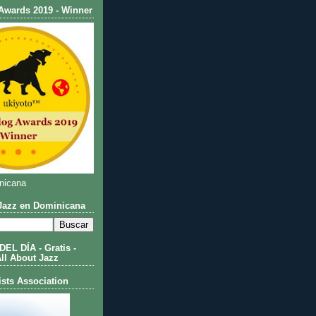
Awards 2019 - Winner
nicana
azz en Dominicana
L DÍA - Gratis -
All About Jazz
ists Association