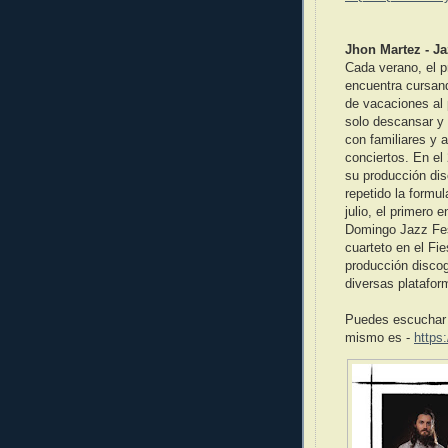
Jhon Martez - Ja
Cada verano, el p
encuentra cursand
de vacaciones al 
solo descansar y 
con familiares y 
conciertos. En el
su producción dis
repetido la formu
julio, el primero 
Domingo Jazz Fes
cuarteto en el Fi
producción discogr
diversas platafor
Puedes escuchar a
mismo es -
https