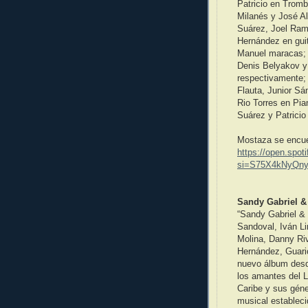
Patricio en Trom
Milanés y José Al
Suárez, Joel Ram
Hernández en gui
Manuel maracas; 
Denis Belyakov y
respectivamente; 
Flauta, Junior Sá
Rio Torres en Pia
Suárez y Patricio
Mostaza se encuen
https://open.sp
si=S75X4kNyQny
Sandy Gabriel &
“Sandy Gabriel & 
Sandoval, Iván Li
Molina, Danny Ri
Hernández, Guario
nuevo álbum desd
los amantes del L
Caribe y sus gén
musical estableci