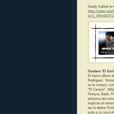
Sandy Gabriel & F
https://open.sp
si=C_Mhjn5hQY
Gustavo ¨El Gus
El nuevo álbum de
Rodríguez: ”Amar
se le conoce, con
"El Canario", Mil
Pereyra, Badir, P
póstuma del siemp
implícito el roma
así lo define Por
junto a su socio 