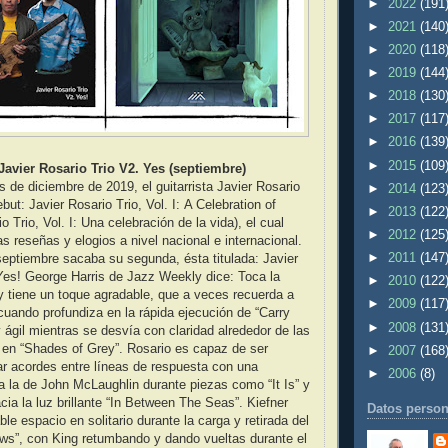
►
2022
(191
►
2021
(140
►
2020
(118
►
2019
(144
►
2018
(130
►
2017
(117
►
2016
(139
►
2015
(109
 Javier Rosario Trio V2. Yes (septiembre)
s de diciembre de 2019, el guitarrista Javier Rosario
►
2014
(123
ut: Javier Rosario Trio, Vol. I: A Celebration of
►
2013
(122
io Trio, Vol. I: Una celebración de la vida), el cual
►
2012
(125
s reseñas y elogios a nivel nacional e internacional.
►
2011
(147
eptiembre sacaba su segunda, ésta titulada: Javier
Yes! George Harris de Jazz Weekly dice: Toca la
►
2010
(122
a y tiene un toque agradable, que a veces recuerda a
►
2009
(117
uando profundiza en la rápida ejecución de “Carry
►
2008
(131
y ágil mientras se desvía con claridad alrededor de las
 en “Shades of Grey”. Rosario es capaz de ser
►
2007
(168
ar acordes entre líneas de respuesta con una
►
2006
(8)
 a la de John McLaughlin durante piezas como “It Is” y
cia la luz brillante “In Between The Seas”. Kiefner
Datos person
le espacio en solitario durante la carga y retirada del
ws”, con King retumbando y dando vueltas durante el