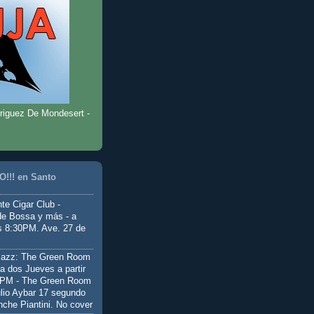
riguez De Mondesert -
!!! en Santo
te Cigar Club -
de Bossa y más - a
as 8:30PM. Ave. 27 de
Jazz: The Green Room
a dos Jueves a partir
0PM - The Green Room
ulio Aybar 17 segundo
nche Piantini. No cover