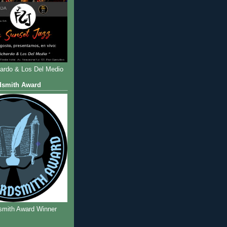
hardo & Los Del Medio
dsmith Award
smith Award Winner