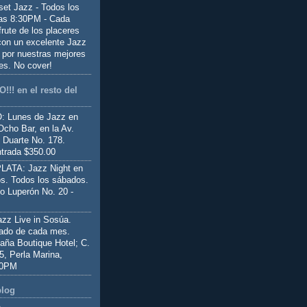
set Jazz - Todos los
las 8:30PM - Cada
frute de los placeres
 con un excelente Jazz
 por nuestras mejores
es. No cover!
!!! en el resto del
 Lunes de Jazz en
Ocho Bar, en la Av.
 Duarte No. 178.
trada $350.00
ATA: Jazz Night en
s. Todos los sábados.
io Luperón No. 20 -
z Live in Sosúa.
ado de cada mes.
aña Boutique Hotel; C.
 5, Perla Marina,
00PM
blog