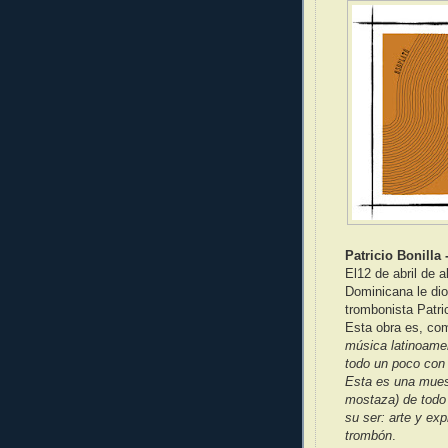
Patricio Bonilla 
El12 de abril de a
Dominicana le dio
trombonista Patri
Esta obra es, com
música latinoamer
todo un poco con 
Esta es una mues
mostaza) de todo 
su ser: arte y ex
trombón
.