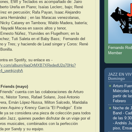
bones, EWI y Teclados es acompañado de: Jairo
berto Ureña en Piano; Isaías Leclerc, bajo; René
írez en percusión; Rafa Payan, Isaac Alejandro
tarra Hernández ; en las Maracas venezolanas,
Nicky Catarey en Tambora; Waldo Madera, batería;
 Nayadé Macea en saxos altos y tenor,
Ernesto Núñez, Yturvides en Flugelhorn; en la
nchez; Tuti Saleta en el Baby Bass; Fernando del
no y Tres; y haciendo de Lead singer y Coros: René
Fernando Rod
 Bonilla.
Member
tra en Spotify, su enlace es -
otify.com/album/4aqQrMXB7XRededU2q70Hq?
4_uwnkjzghA
JAZZ EN VIVO
Domingo
Arturo Fuen
 Friends (mayo)
Miércoles 
Friends” cuenta con las colaboraciones de Arturo
partir de l
ns, Néstor Torres, Rafael Solano, José Antonio
Febrero
vera, Ernán López-Nussa, Milton Salcedo, Maridalia
nex Aquino y Krency García “El Prodigio”. Este
Noche de 
Band - Cad
e ya se considera una pieza de colección para todos
de las 9:3
atin Jazz, quienes pueden disfrutar de un viaje por el
- Andrés J
eros musicales, combinados con la perfección
piso, Ensa
da por Sandy y su equipo.