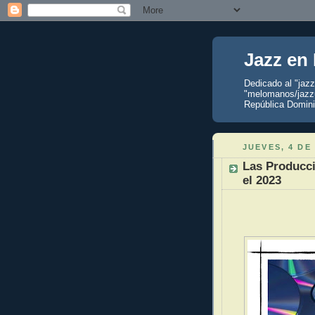
Jazz en
Dedicado al "jaz
"melomanos/jazzu
República Domini
JUEVES, 4 DE
Las Producci
el 2023