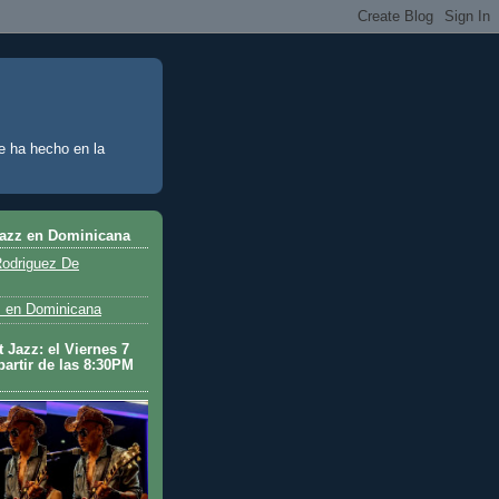
e ha hecho en la
Jazz en Dominicana
odriguez De
 en Dominicana
 Jazz: el Viernes 7
partir de las 8:30PM