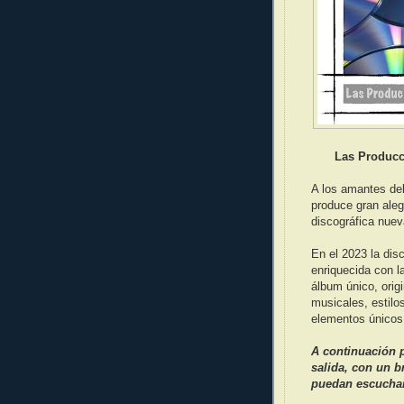
Las Producc
A los amantes del
produce gran aleg
discográfica nuev
En el 2023 la dis
enriquecida con l
álbum único, orig
musicales, estilo
elementos únicos
A continuación 
salida, con un b
puedan escuchar 