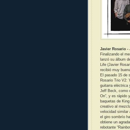
Javier Rosario -
Finalizando el me
lanzó su álbum deb
Life (Javier Rosar
recibió muy buena
El pasado 15 de s
Rosario Trio V2: 
guitarra eléctric
Jeff Beck, como c
On”, y es rápido 
baquetas de King
creativo al mezcl
velocidad similar
el giro sombrío ha
obtiene un agradab
rebotante “Rainbo