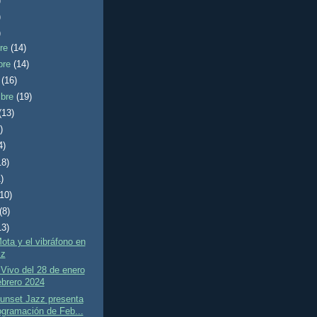
)
)
)
bre
(14)
bre
(14)
e
(16)
mbre
(19)
(13)
)
4)
18)
)
(10)
(8)
13)
ota y el vibráfono en
zz
Vivo del 28 de enero
ebrero 2024
unset Jazz presenta
ogramación de Feb...