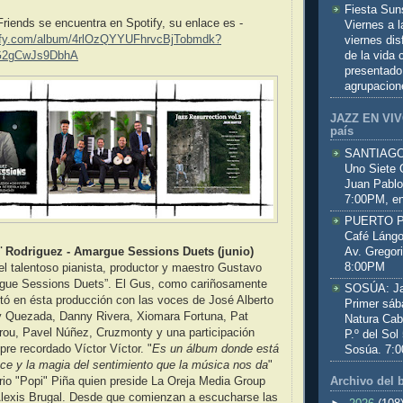
Fiesta Sun
riends se encuentra en Spotify, su enlace es -
Viernes a 
otify.com/album/4rlOzQYYUFhrvcBjTobmdk?
viernes dis
de la vida
G2gCwJs9DbhA
presentado
agrupacion
JAZZ EN VIVO
país
SANTIAGO:
Uno Siete 
Juan Pablo
7:00PM, en
PUERTO PL
Café Lángo
Av. Gregor
¨ Rodriguez - Amargue Sessions Duets (junio)
8:00PM
l talentoso pianista, productor y maestro Gustavo
gue Sessions Duets”. El Gus, como cariñosamente
SOSÚA: Jaz
tó en ésta producción con las voces de José Alberto
Primer sáb
ly Quezada, Danny Rivera, Xiomara Fortuna, Pat
Natura Cab
irou, Pavel Núñez, Cruzmonty y una participación
P.º del Sol
re recordado Víctor Víctor. "
Es un álbum donde está
Sosúa. 7:
nce y la magia del sentimiento que la música nos da
"
firio "Popi" Piña quien preside La Oreja Media Group
Archivo del 
Alexis Brugal. Desde que comienzan a escucharse las