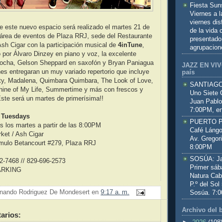
Fiesta Sun
Viernes a 
viernes dis
e este nuevo espacio será realizado el martes 21 de
de la vida
 área de eventos de Plaza RRJ, sede del Restaurante
presentado
sh Cigar con la participación musical de
4inTune
,
agrupacion
por Álvaro Dinzey en piano y voz, la excelente
Rocha, Gelson Sheppard en saxofón y Bryan Paniagua
JAZZ EN VIVO
nes entregaran un muy variado repertorio que incluye
país
y, Madalena, Quimbara Quimbara, The Look of Love,
SANTIAGO:
hine of My Life, Summertime y más con frescos y
Uno Siete 
ste será un martes de primerísima!!
Juan Pablo
7:00PM, en
y Tuesdays
PUERTO PL
 los martes a partir de las 8:00PM
Café Lángo
ket / Ash Cigar
Av. Gregor
ómulo Betancourt #279, Plaza RRJ
8:00PM
SOSÚA: Jaz
2-7468 // 829-696-2573
Primer sáb
ARKING
Natura Cab
P.º del Sol
nando Rodriguez De Mondesert
en
9:17 a. m.
Sosúa. 7:
Archivo del 
arios: