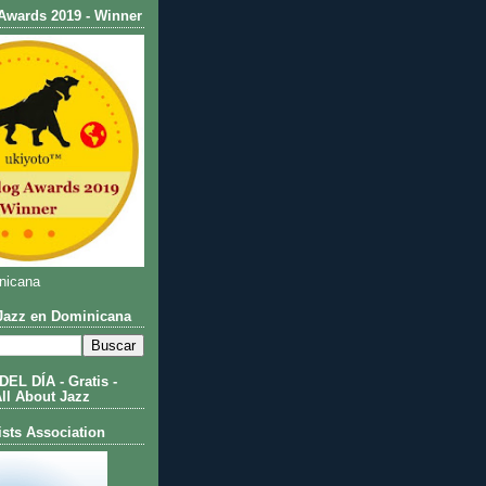
Awards 2019 - Winner
nicana
azz en Dominicana
L DÍA - Gratis -
All About Jazz
ists Association