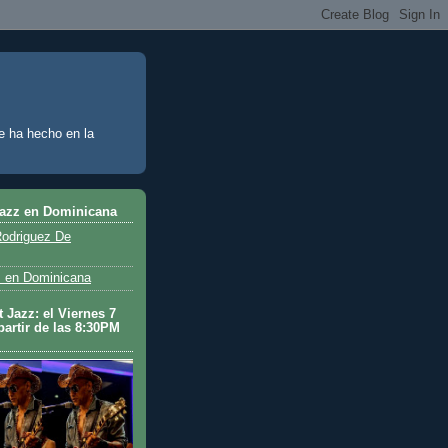
e ha hecho en la
Jazz en Dominicana
odriguez De
 en Dominicana
 Jazz: el Viernes 7
partir de las 8:30PM