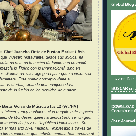
Global Blog 
l Chef Juancho Ortíz de Fusion Market / Ash
que ¨
nuestro restaurante, desde sus inicios, ha
ardia no solo en la cocina de fusion con un menú
mezcla lo Típico con lo Internacional, sino en
ros clientes un valor agregado para que su visita sea
Jazz en Domi
lacentera. Este nuevo concepto viene a
stras ofertas, creando una enriquecedora
BUSCAR en J
tante de la fusión de los sentidos de manera
o Beras Goico de Música a las 12 (97.7FM)
DOWNLOAD DE
Cortesía de 
s felices y muy confiados al entregarle este espacio
guez de Mondesert quien ha demostrado ser un gran
Jazz Journal
 promoción del jazz en República Dominicana. Su
iza el más alto nivel musical, expresado a través de
os los exponentes que subirán semana tras semana al