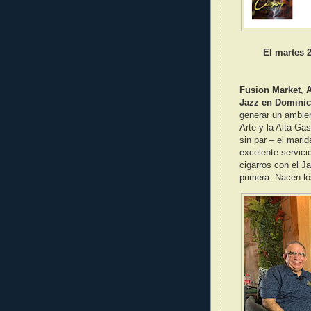
El martes 
Fusion Market
,
A
Jazz en Domini
generar un ambien
Arte y la Alta G
sin par – el marid
excelente servici
cigarros con el J
primera. Nacen lo