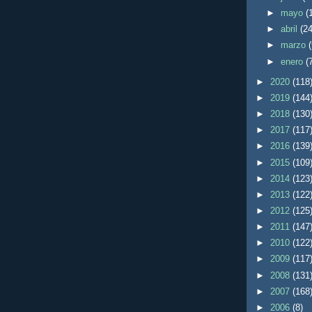
►
mayo
(
►
abril
(24
►
marzo
►
enero
(
►
2020
(118
►
2019
(144
►
2018
(130
►
2017
(117
►
2016
(139
►
2015
(109
►
2014
(123
►
2013
(122
►
2012
(125
►
2011
(147
►
2010
(122
►
2009
(117
►
2008
(131
►
2007
(168
►
2006
(8)