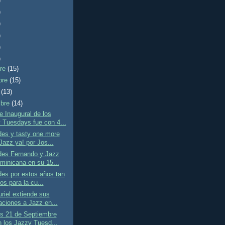
)
)
)
)
)
)
bre
(15)
bre
(15)
e
(13)
mbre
(14)
 Inaugural de los
 Tuesdays fue con 4...
des y tasty one more
Jazz ya! por Jos...
des Fernando y Jazz
minicana en su 15...
des por estos años tan
os para la cu...
riel extiende sus
taciones a Jazz en...
es 21 de Septiembre
n los Jazzy Tuesd...