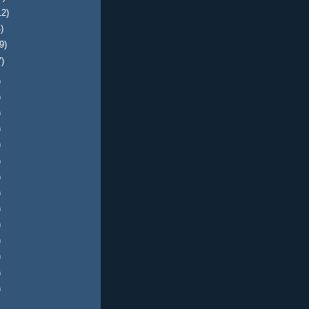
12)
)
(9)
7)
)
)
)
)
)
)
)
)
)
)
)
)
)
)