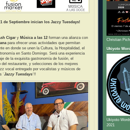
21 de Septiembre inician los Jazzy Tuesdays!
sh Cigar
y
Música a las 12
forman una alianza con
Christian Pic
cana
para ofrecer unas actividades que permitan
te en donde se unen la Cultura, la Hospitalidad, el
Ukiyoto Wor
astronomía en Santo Domingo. Será una experiencia
aje de la exquisita gastronomía de fusión, el
o del restaurante, y selecciones de los mejores
azz vocal entregado por vocalistas y músicos de
s ¨
Jazzy Tuesdays
¨!!
Ukiyoto Word
2021