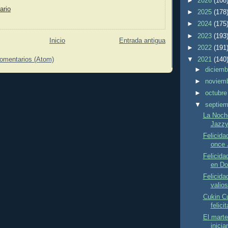
►
2026
(108
ario
►
2025
(178
►
2024
(175
►
2023
(193
Inicio
Entrada antigua
►
2022
(191
comentarios (Atom)
▼
2021
(140
►
diciem
►
noviem
►
octubr
▼
septie
La Noche
Jazzy
Felicida
once 
Felicida
en Do
Felicida
valios
Cukin Cu
felici
El mart
inicia