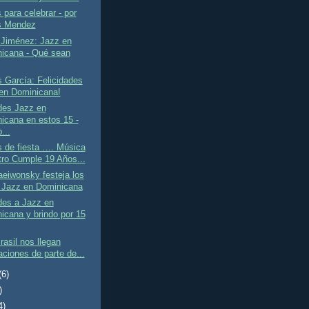
para celebrar - por
s Mendez
 Jiménez: Jazz en
icana - Qué sean
 García: Felicidades
en Dominicana!
des Jazz en
icana en estos 15 -
...
 de fiesta …. Música
ro Cumple 19 Años...
eiwonsky festeja los
 Jazz en Dominicana
des a Jazz en
icana y brindo por 15
asil nos llegan
taciones de parte de...
(6)
)
4)