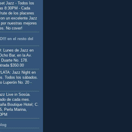
set Jazz - Todos los
las 8:30PM - Cada
frute de los placeres
 con un excelente Jazz
 por nuestras mejores
es. No cover!
!!! en el resto del
 Lunes de Jazz en
Ocho Bar, en la Av.
 Duarte No. 178.
trada $350.00
ATA: Jazz Night en
s. Todos los sábados.
io Luperón No. 20 -
z Live in Sosúa.
ado de cada mes.
aña Boutique Hotel; C.
 5, Perla Marina,
00PM
blog