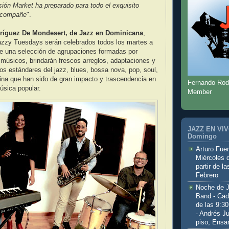
ión Market ha preparado para todo el exquisito
 acompañe
".
ríguez De Mondesert, de Jazz en Dominicana
,
Jazzy Tuesdays serán celebrados todos los martes a
e una selección de agrupaciones formadas por
músicos, brindarán frescos arreglos, adaptaciones y
os estándares del jazz, blues, bossa nova, pop, soul,
ina que han sido de gran impacto y trascendencia en
Fernando Rod
música popular.
Member
JAZZ EN VIVO
Domingo
Arturo Fuen
Miércoles 
partir de l
Febrero
Noche de 
Band - Cad
de las 9:3
- Andrés J
piso, Ensa