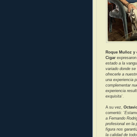
Roque Muñoz y e
Cigar
expresaron 
estado a la vangu
variado donde se 
ofrecerle a nuest
una experiencia p
complementar nue
experiencia resul
exquisita
¨.
A su vez,
Octavi
comentó: ¨
Estamo
a Fernando Rodri
profesional en la
figura nos garant
la calidad de tod