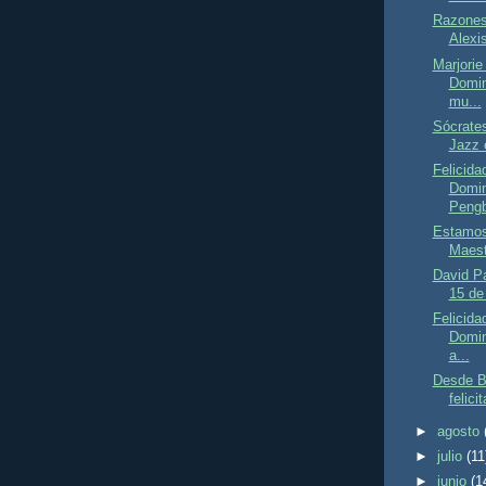
Razones 
Alexi
Marjorie
Domin
mu...
Sócrates
Jazz 
Felicida
Domin
Pengb
Estamos
Maest
David Pa
15 de
Felicida
Domin
a...
Desde Br
felici
►
agosto
►
julio
(11
►
junio
(1