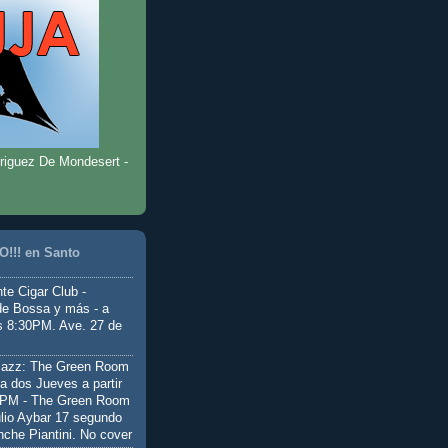
riguez De Mondesert -
!!! en Santo
te Cigar Club -
de Bossa y más - a
as 8:30PM. Ave. 27 de
Jazz: The Green Room
a dos Jueves a partir
0PM - The Green Room
ulio Aybar 17 segundo
nche Piantini. No cover