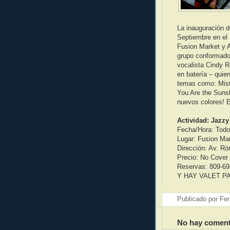
La inauguración d
Septiembre en el
Fusion Market y A
grupo conformado 
vocalista Cindy 
en batería – quie
temas como: Mist
You Are the Suns
nuevos colores! E
Actividad: Jazz
Fecha/Hora: Todos
Lugar: Fusion Mar
Dirección: Av. R
Precio: No Cover
Reservas: 809-69
Y HAY VALET P
Publicado por
Fer
No hay coment