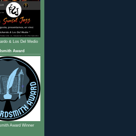
hardo & Los Del Medio
dsmith Award
smith Award Winner