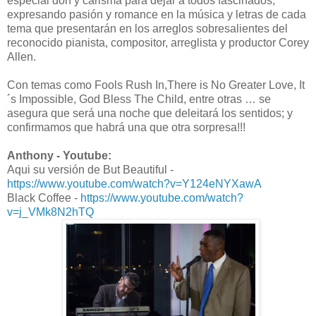
especial don y carisma para dejar a todos fascinados;
expresando pasión y romance en la música y letras de cada
tema que presentarán en los arreglos sobresalientes del
reconocido pianista, compositor, arreglista y productor Corey
Allen.
Con temas como Fools Rush In,There is No Greater Love, It
´s Impossible, God Bless The Child, entre otras … se
asegura que será una noche que deleitará los sentidos; y
confirmamos que habrá una que otra sorpresa!!!
Anthony - Youtube:
Aqui su versión de But Beautiful -
https://www.youtube.com/watch?v=Y124eNYXawA
Black Coffee -
https://www.youtube.com/watch?
v=j_VMk8N2hTQ