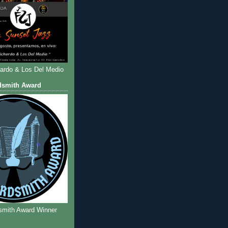
hardo & Los Del Medio
dsmith Award
smith Award Winner