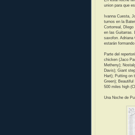
En esta noche te
union para que es
Ivanna Cuesta, J
turnos en la Bate
Cortorreal, DIego
en las Guitarras.
saxofon. Adriana 
estarán formando 
Parte del reperto
chicken (Jaco Pas
Metheny); Nostalg
Davis); Giant ste
Hart); Putting on
Green); Beautiful
500 miles high (C
Una Noche de Puro