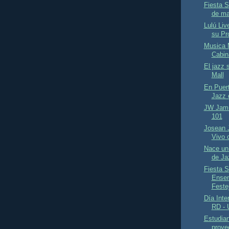
Fiesta 
de m
Lulú Liv
su Pr
Musica 
Cabina
El jazz 
Mall
En Puert
Jazz c
JW Jamm
101
Josean 
Vivo 
Nace un
de Ja
Fiesta S
Ensem
Feste
Día Inte
RD - 
Estudian
proye