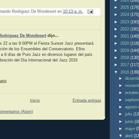
►
2026
(108
►
2025
(178
nando Rodriguez De Mondesert
en
10:13 a. m.
►
2024
(175
►
2023
(193
►
2022
(191
Rodriguez De Mondesert
dijo...
►
2021
(140
s 22 a las 9:00PM el Fiesta Sunset Jazz presentará
►
2020
(118
ción de los Ensembles del Conservatorio. Ellos
►
2019
(144
o a 8 días de Puro Jazz en diversos lugares del país
►
2018
(130
ebración del Día Internacional del Jazz 2016
►
2017
(117
▼
2016
(139
►
diciem
ario
►
noviem
►
octubr
►
septie
Inicio
Entrada antigua
►
agosto
comentarios (Atom)
►
julio
(13
►
junio
(1
►
mayo
(
▼
abril
(13