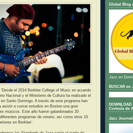
Global Blog 
Jazz en Domi
BUSCAR en J
 ¨Desde el 2014 Berklee College of Music en acuerdo
io Nacional y el Ministerio de Cultura ha realizado el
 en Santo Domingo. A través de este programa han
DOWNLOAD DE
 asistir a cursar estudios en Boston una gran
Cortesía de 
nes músicos. Este año fueron galardonados 20
diferentes programas de verano, así como otros 10
Jazz Journal
eriores en Berklee¨.