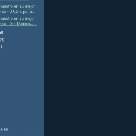
nuestro en su mejor
to - 3 CD´s por a...
nuestro en su mejor
to - Se ¨Dominica...
(9)
(4)
7)
)
)
)
)
)
)
)
)
)
ales