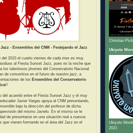
Christian Pic
 Jazz - Ensembles del CNM - Festejando el Jazz
Ukiyoto Wor
 del 2015 el cuarto viernes de cada mes es muy
asiduos al Fiesta Sunset Jazz, pues es la noche que
 a los talentosos jóvenes del Conservatorio Nacional
n de convertirse en el futuro de nuestro jazz, a
sentaciones de los
Ensembles del Conservatorio
ica
!!
o del acuerdo entre el Fiesta Sunset Jazz y el muy
 educador Javier Vargas apoya al CNM presentando,
semble bajo la dirección del profesor de dicha
upervisión del mismo Javielo. En el mismo se le
idad de presentarse en una situación real a nuevos
s que vienen formando en el área del Jazz en el
Ukiyoto Word
2021