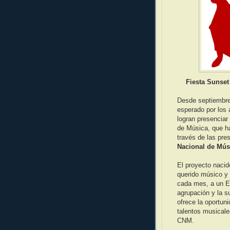
Fiesta Sunset
Desde septiembre
esperado por los 
logran presenciar
de Música, que ha
través de las pre
Nacional de Mús
El proyecto nacid
querido músico y
cada mes, a un En
agrupación y la s
ofrece la oportun
talentos musicale
CNM.