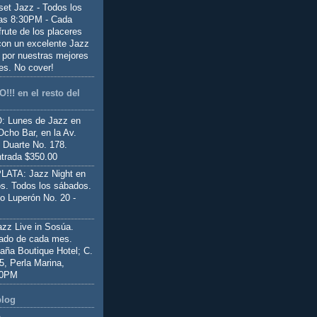
set Jazz - Todos los
las 8:30PM - Cada
frute de los placeres
 con un excelente Jazz
 por nuestras mejores
es. No cover!
!!! en el resto del
 Lunes de Jazz en
Ocho Bar, en la Av.
 Duarte No. 178.
trada $350.00
ATA: Jazz Night en
s. Todos los sábados.
io Luperón No. 20 -
z Live in Sosúa.
ado de cada mes.
aña Boutique Hotel; C.
 5, Perla Marina,
00PM
blog