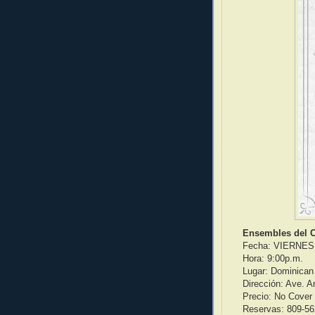
Ensembles del C
Fecha: VIERNES 2
Hora: 9:00p.m.
Lugar: Dominican
Dirección: Ave. 
Precio: No Cover
Reservas: 809-56