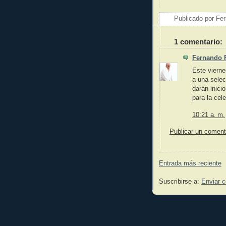
Publicado por
Fer
1 comentario:
Fernando 
Este vierne
a una selec
darán inici
para la cel
10:21 a. m.
Publicar un coment
Entrada más reciente
Suscribirse a:
Enviar 