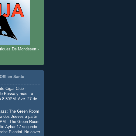
riguez De Mondesert -
!!! en Santo
te Cigar Club -
de Bossa y más - a
as 8:30PM. Ave. 27 de
Jazz: The Green Room
a dos Jueves a partir
0PM - The Green Room
ulio Aybar 17 segundo
nche Piantini. No cover