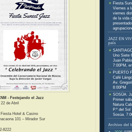
Fiesta Sun
Viernes a 
viernes dis
de la vida
presentado
agrupacion
JAZZ EN VIVO
país
SANTIAGO:
Uno Siete 
Juan Pablo
7:00PM, en
PUERTO PL
Café Lángo
Av. Gregor
8:00PM
SOSÚA: Jaz
NM - Festejando el Jazz
Primer sáb
2 de Abril
Natura Cab
P.º del Sol
 Fiesta Hotel & Casino
Sosúa. 7:
Anacaona 101 – Mirador Sur
Archivo del 
2-8222