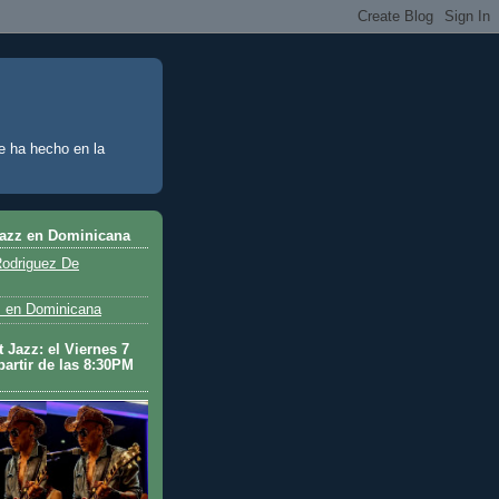
e ha hecho en la
Jazz en Dominicana
odriguez De
 en Dominicana
 Jazz: el Viernes 7
partir de las 8:30PM