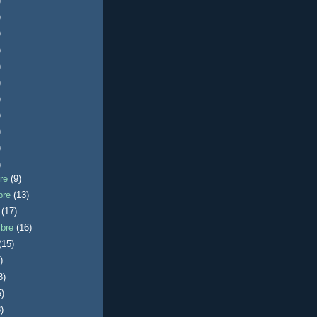
)
)
)
)
)
)
)
)
)
)
)
bre
(9)
bre
(13)
e
(17)
mbre
(16)
(15)
)
8)
5)
)