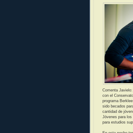
Comenta Javielo:
con el Conservator
programa Berklee
sido becados para
cantidad de jóve
Jóvenes para los 
para estudios sup