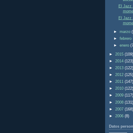
El Jazz 
momen
El Jazz 
momen
►
marzo
►
febrero
►
enero
(
►
2015
(109
►
2014
(123
►
2013
(122
►
2012
(125
►
2011
(147
►
2010
(122
►
2009
(117
►
2008
(131
►
2007
(168
►
2006
(8)
Datos person