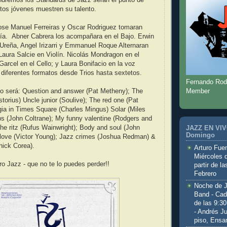
ndremos los Standards de Jazz serán el punto de
tos jóvenes muestren su talento.
ose Manuel Ferreiras y Oscar Rodriguez tomaran
ría. Abner Cabrera los acompañara en el Bajo. Erwin
 Ureña, Angel Irizarri y Emmanuel Roque Alternaran
 Laura Salcie en Violín. Nicolás Mondragon en el
Garcel en el Cello; y Laura Bonifacio en la voz
diferentes formatos desde Trios hasta sextetos.
Fernando Rod
Member
rio será: Question and answer (Pat Metheny); The
torius) Uncle junior (Soulive); The red one (Pat
ia in Times Square (Charles Mingus) Solar (Miles
ps (John Coltrane); My funny valentine (Rodgers and
 the ritz (Rufus Wainwright); Body and soul (John
JAZZ EN VIVO
Domingo
 love (Victor Young); Jazz crimes (Joshua Redman) &
hick Corea).
Arturo Fuen
Miércoles 
 Jazz - que no te lo puedes perder!!
partir de l
Febrero
Noche de 
Band - Cad
de las 9:3
- Andrés J
piso, Ensa