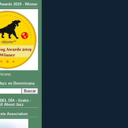
Awards 2019 - Winner
nicana
azz en Dominicana
L DÍA - Gratis -
All About Jazz
ists Association