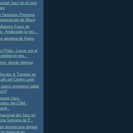
Sunset Jazz en el mes
ayo
e Sessions Presenta
ogramación de Mayo
Maestro Fuera de
 - Analizarán la esc...
se apodera de Ágora
o Plata - Locos por el
elebra en gra...
in´ desde Vertygo
Jacobo & Tumbao en
café del Centro León
 nuevo programa radial
zz!!!
unset Jazz -
bles del CNM -
jand...
rnacional del Jazz en
Una Semana de P...
te dominicana dirigirá
cto musical en...