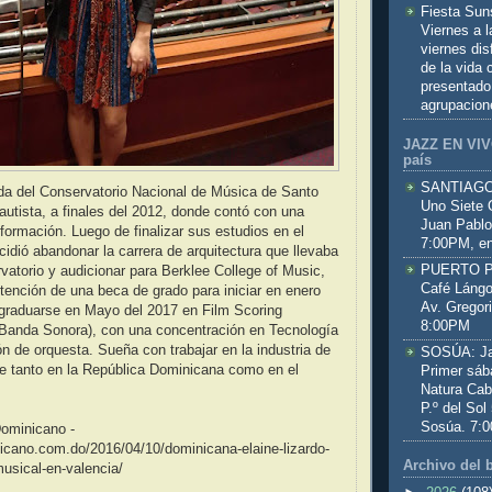
Fiesta Sun
Viernes a 
viernes dis
de la vida
presentado
agrupacion
JAZZ EN VIVO
país
SANTIAGO:
a del Conservatorio Nacional de Música de Santo
Uno Siete 
tista, a finales del 2012, donde contó con una
Juan Pablo
formación. Luego de finalizar sus estudios en el
7:00PM, en
cidió abandonar la carrera de arquitectura que llevaba
PUERTO PL
rvatorio y audicionar para Berklee College of Music,
Café Lángo
btención de una beca de grado para iniciar en enero
Av. Gregor
 graduarse en Mayo del 2017 en Film Scoring
8:00PM
Banda Sonora), con una concentración en Tecnología
ón de orquesta. Sueña con trabajar en la industria de
SOSÚA: Jaz
ne tanto en la República Dominicana como en el
Primer sáb
Natura Cab
P.º del Sol
Sosúa. 7:
Dominicano -
nicano.com.do/2016/04/10/dominicana-elaine-lizardo-
Archivo del 
musical-en-valencia/