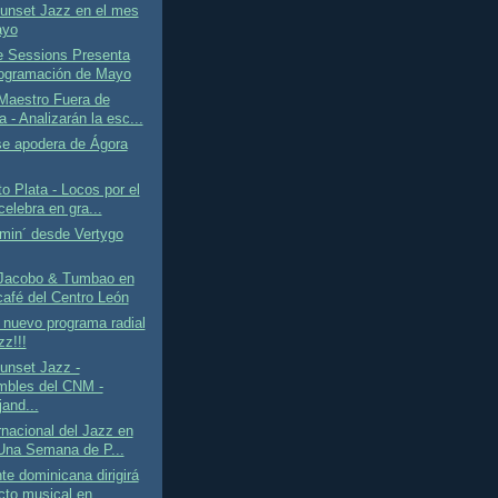
Sunset Jazz en el mes
ayo
e Sessions Presenta
ogramación de Mayo
Maestro Fuera de
 - Analizarán la esc...
se apodera de Ágora
o Plata - Locos por el
elebra en gra...
in´ desde Vertygo
Jacobo & Tumbao en
café del Centro León
 nuevo programa radial
zz!!!
unset Jazz -
bles del CNM -
jand...
rnacional del Jazz en
Una Semana de P...
te dominicana dirigirá
cto musical en...