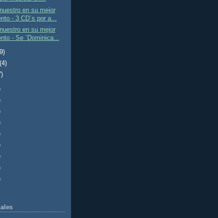
nuestro en su mejor
to - 3 CD´s por a...
nuestro en su mejor
to - Se ¨Dominica...
(9)
(4)
7)
)
)
)
)
)
)
)
)
)
ales