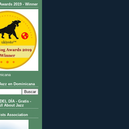
Awards 2019 - Winner
nicana
azz en Dominicana
L DÍA - Gratis -
All About Jazz
ists Association