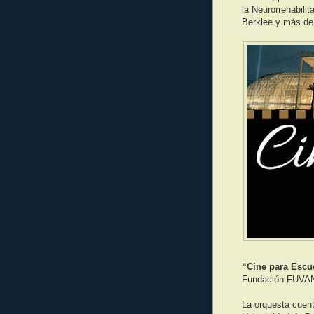
la Neurorrehabili
Berklee y más de 
“Cine para Escu
Fundación FUVA
La orquesta cuent