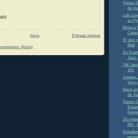
Fiesta 
de m
Lulú Liv
ario
su Pr
Musica 
Cabina
Inicio
Entrada antigua
El jazz 
Mall
comentarios (Atom)
En Puert
Jazz c
JW Jamm
101
Josean 
Vivo 
Nace un
de Ja
Fiesta S
Ensem
Feste
Día Inte
RD - 
Estudian
proye