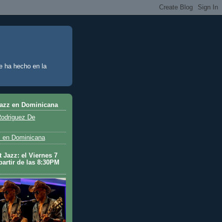
e ha hecho en la
Jazz en Dominicana
odriguez De
 en Dominicana
 Jazz: el Viernes 7
partir de las 8:30PM