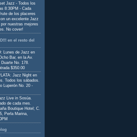
set Jazz - Todos los
las 8:30PM - Cada
frute de los placeres
 con un excelente Jazz
 por nuestras mejores
es. No cover!
!!! en el resto del
 Lunes de Jazz en
Ocho Bar, en la Av.
 Duarte No. 178.
trada $350.00
ATA: Jazz Night en
s. Todos los sábados.
io Luperón No. 20 -
z Live in Sosúa.
ado de cada mes.
aña Boutique Hotel; C.
 5, Perla Marina,
00PM
blog