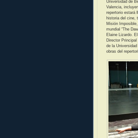
Universidad de Be
Valencia, incluye
repertorio estará
historia del cine,
Misión Imposible,
mundial “The Dawn
Elaine Lizardo. E
Director Principa
de la Universidad
obras del repertor