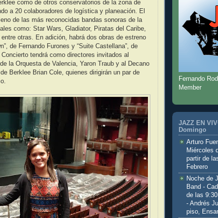
rklee como de otros conservatorios de la zona de
ndo a 20 colaboradores de logística y planeación. El
 lleno de las más reconocidas bandas sonoras de la
 tales como: Star Wars, Gladiator, Piratas del Caribe,
 entre otras. En adición, habrá dos obras de estreno
”, de Fernando Furones y “Suite Castellana”, de
l Concierto tendrá como directores invitados al
l de la Orquesta de Valencia, Yaron Traub y al Decano
 de Berklee Brian Cole, quienes dirigirán un par de
Fernando Rod
io.
Member
JAZZ EN VIVO
Domingo
Arturo Fuen
Miércoles 
partir de l
Febrero
Noche de 
Band - Cad
de las 9:3
- Andrés J
piso, Ensa