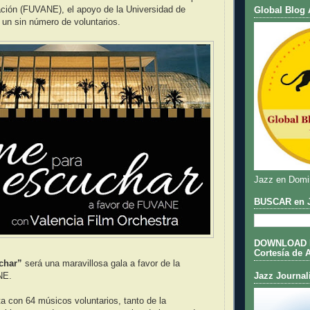
tación (FUVANE), el apoyo de la Universidad de
Global Blog 
un sin número de voluntarios.
Jazz en Domi
BUSCAR en J
DOWNLOAD DE
Cortesía de 
char”
será una maravillosa gala a favor de la
Jazz Journal
NE.
a con 64 músicos voluntarios, tanto de la