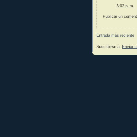
3:02 p. m.
Publicar un coment
Entrada más reciente
Suscribirse a:
Enviar 