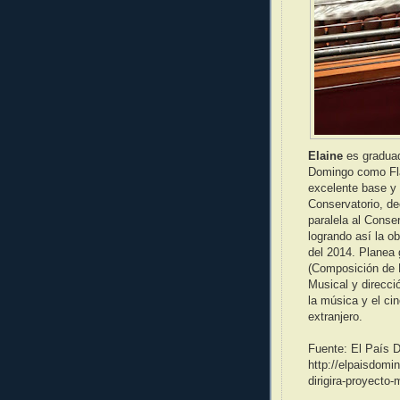
Elaine
es graduad
Domingo como Flau
excelente base y 
Conservatorio, de
paralela al Conse
logrando así la o
del 2014. Planea
(Composición de 
Musical y direcci
la música y el ci
extranjero.
Fuente: El País 
http://elpaisdomi
dirigira-proyecto-