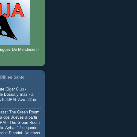
riguez De Mondesert -
!!! en Santo
te Cigar Club -
de Bossa y más - a
as 8:30PM. Ave. 27 de
Jazz: The Green Room
a dos Jueves a partir
0PM - The Green Room
ulio Aybar 17 segundo
nche Piantini. No cover