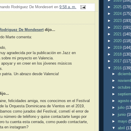
►
2026
(108
nando Rodriguez De Mondesert
en
9:58 a. m.
►
2025
(178
►
2024
(175
:
►
2023
(193
►
2022
(191
Rodriguez De Mondesert
dijo...
►
2021
(140
ardo Marte comenta:
►
2020
(118
ndo,
►
2019
(144
uy agradecida por la publicación en Jazz en
►
2018
(130
 sobre mi proyecto en Valencia.
►
2017
(117
 apoyar y en creer en los jóvenes músicos
▼
2016
(139
s.
►
diciem
 patria. Un abrazo desde Valencia!
►
noviem
►
octubr
ijo...
►
septie
ine, felicidades amiga, nos conocimos en el Festival
►
agosto
de la Orquesta Dominicana de Vientos en el 2019,
►
julio
(13
amos como jurados del Festival, cometí el error de
►
junio
(1
tu número de teléfono y quise contactarte luego por
►
mayo
(
ro tu cuenta esta cerrada, como puedo contactarte,
ta en instagram?
▼
abril
(13