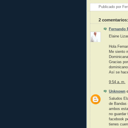
Publicado por
Fer
2 comentarios
Fernando 
Elaine Liz
Hola Ferna
Me siento m
Dominicana
Gracias por
dominicano
Así se hace
9:54 a. m.
Unknown
d
Saludos Ela
de Bandas 
ambos estab
no guardar 
facebook pe
tienes cuen