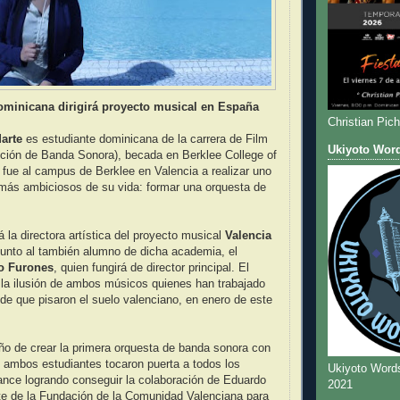
ominicana dirigirá proyecto musical en España
Christian Pic
arte
es estudiante dominicana de la carrera de Film
Ukiyoto Wor
ción de Banda Sonora), becada en Berklee College of
fue al campus de Berklee en Valencia a realizar uno
 más ambiciosos de su vida: formar una orquesta de
á la directora artística del proyecto musical
Valencia
 junto al también alumno de dicha academia, el
o Furones
, quien fungirá de director principal. El
 la ilusión de ambos músicos quienes han trabajado
e que pisaron el suelo valenciano, en enero de este
eño de crear la primera orquesta de banda sonora con
 ambos estudiantes tocaron puerta a todos los
Ukiyoto Word
ance logrando conseguir la colaboración de Eduardo
2021
te de la Fundación de la Comunidad Valenciana para