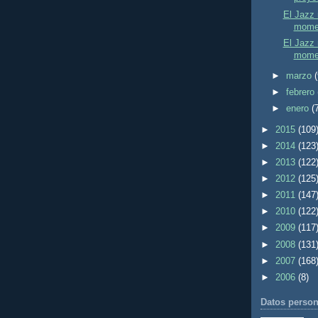
El Jazz 
momen
El Jazz 
momen
►
marzo
►
febrero
►
enero
(
►
2015
(109
►
2014
(123
►
2013
(122
►
2012
(125
►
2011
(147
►
2010
(122
►
2009
(117
►
2008
(131
►
2007
(168
►
2006
(8)
Datos person