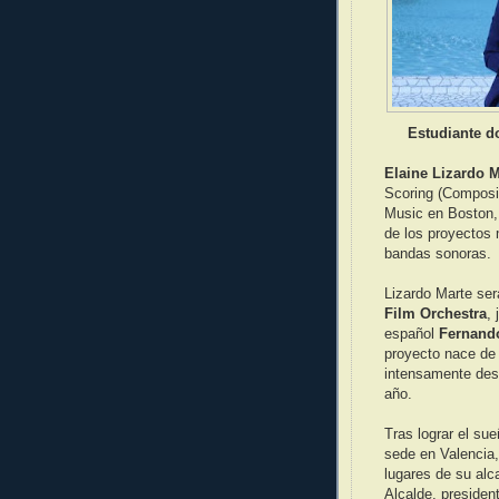
Estudiante d
Elaine Lizardo M
Scoring (Composi
Music en Boston, 
de los proyectos
bandas sonoras.
Lizardo Marte ser
Film Orchestra
,
español
Fernand
proyecto nace de
intensamente desd
año.
Tras lograr el su
sede en Valencia,
lugares de su alc
Alcalde, presiden