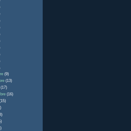
)
)
)
)
)
)
)
)
)
)
)
bre
(9)
bre
(13)
e
(17)
mbre
(16)
(15)
)
8)
5)
)