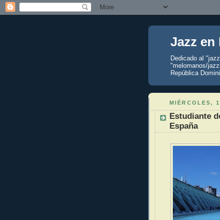
Jazz en
Dedicado al "jaz
"melomanos/jazzu
República Domini
MIÉRCOLES, 1
Estudiante d
España