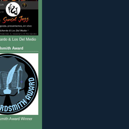
hardo & Los Del Medio
dsmith Award
smith Award Winner