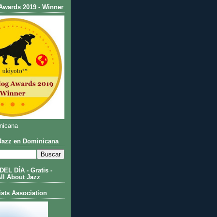
Awards 2019 - Winner
nicana
azz en Dominicana
L DÍA - Gratis -
All About Jazz
ists Association