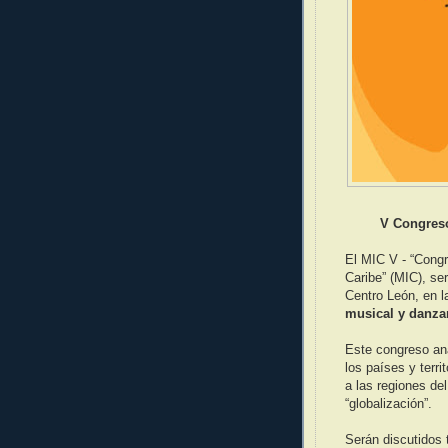
V Congreso
El MIC V - “Congr
Caribe” (MIC), ser
Centro León, en l
musical y danza
Este congreso anal
los países y terri
a las regiones de
“globalización”.
Serán discutidos 