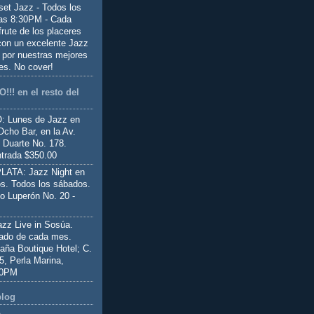
set Jazz - Todos los
las 8:30PM - Cada
frute de los placeres
 con un excelente Jazz
 por nuestras mejores
es. No cover!
!!! en el resto del
 Lunes de Jazz en
Ocho Bar, en la Av.
 Duarte No. 178.
trada $350.00
ATA: Jazz Night en
s. Todos los sábados.
io Luperón No. 20 -
z Live in Sosúa.
ado de cada mes.
aña Boutique Hotel; C.
 5, Perla Marina,
00PM
blog