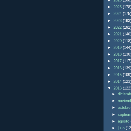
►
2026
(108
►
2025
(178
►
2024
(175
►
2023
(193
►
2022
(191
►
2021
(140
►
2020
(118
►
2019
(144
►
2018
(130
►
2017
(117
►
2016
(139
►
2015
(109
►
2014
(123
▼
2013
(122
►
diciem
►
noviem
►
octubr
►
septie
►
agosto
►
julio
(12