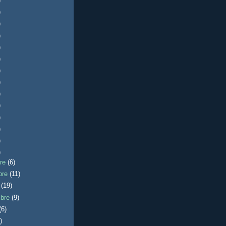
)
)
)
)
)
)
)
)
)
)
)
)
)
)
bre
(6)
bre
(11)
e
(19)
mbre
(9)
(6)
)