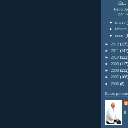
Ca...
Retro J
por H
►
marzo
►
febrero
►
enero
(
►
2012
(125
►
2011
(147
►
2010
(122
►
2009
(117
►
2008
(131
►
2007
(168
►
2006
(8)
Datos person