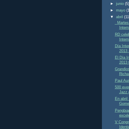
►
junio
(5
►
mayo
(
▼
abril
(11
Martes 3
Intern
RD celeb
Intern
Día Inte
2013 
El Día I
2013 t
Grandio
Richa
Paul Aus
500 eve
Jazz 
En abril 
Gomez
Pengbia
excele
V Congr
Identi