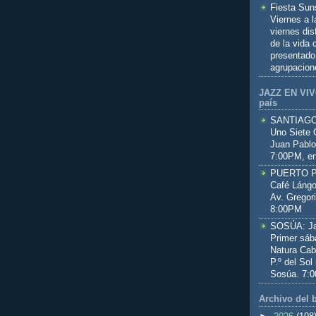
Fiesta Sun
Viernes a 
viernes dis
de la vida
presentado
agrupacion
JAZZ EN VIVO
país
SANTIAGO:
Uno Siete 
Juan Pablo
7:00PM, en
PUERTO PL
Café Lángo
Av. Gregor
8:00PM
SOSÚA: Jaz
Primer sáb
Natura Cab
P.º del Sol
Sosúa. 7:
Archivo del 