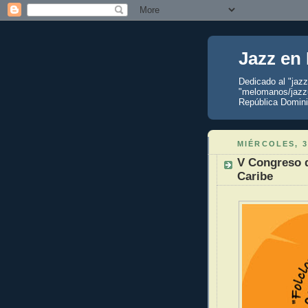
Jazz en
Dedicado al "jaz
"melomanos/jazzu
República Domini
MIÉRCOLES, 3
V Congreso d
Caribe