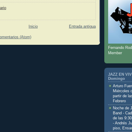
ario
Inicio
Entrada antigua
comentarios (Atom)
Fernando Rod
Member
JAZZ EN VIVO
Domingo
Arturo Fuen
Miércoles 
partir de l
Febrero
Noche de 
Band - Cad
de las 9:3
- Andrés J
piso, Ensa