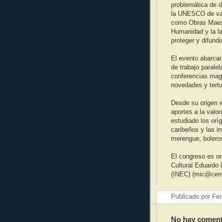
problemática de d
la UNESCO de var
como Obras Maestr
Humanidad y la la
proteger y difundi
El evento abarca
de trabajo parale
conferencias magi
novedades y tertul
Desde su origen 
aportes a la valor
estudiado los oríg
caribeños y las i
merengue, boleros
El congreso es or
Cultural Eduardo 
(INEC) (mic@cent
Publicado por
Fer
No hay coment