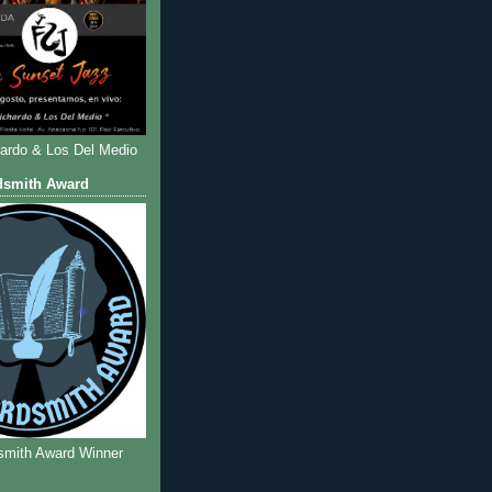
hardo & Los Del Medio
dsmith Award
smith Award Winner