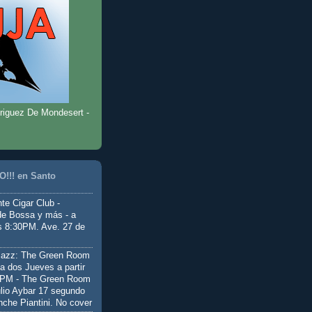
riguez De Mondesert -
!!! en Santo
te Cigar Club -
de Bossa y más - a
as 8:30PM. Ave. 27 de
Jazz: The Green Room
a dos Jueves a partir
0PM - The Green Room
ulio Aybar 17 segundo
nche Piantini. No cover