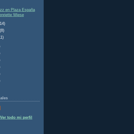
azz en Plaza España
enriette Wiese
(14)
(8)
11)
)
)
)
)
)
)
ales
Ver todo mi perfil