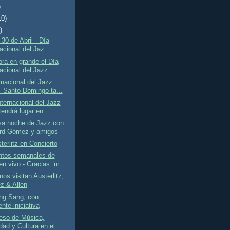
)
10)
)
0 de Abril - Día
acional del Jaz...
ra en grande el Día
acional del Jazz...
rnacional del Jazz
- Santo Domingo ta...
nternacional del Jazz
endrá lugar en...
sa noche de Jazz con
rd Gómez y amigos
terlitz en Concierto
ntos semanales de
en vivo - Gracias ¨m...
nos visitan Austerlitz,
 & Allen
ng Sang, con
nte iniciativa
eso de Música,
dad y Cultura en el