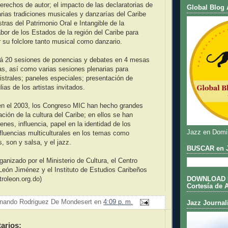
erechos de autor; el impacto de las declaratorias de
Global Blog 
ias tradiciones musicales y danzarías del Caribe
as del Patrimonio Oral e Intangible de la
bor de los Estados de la región del Caribe para
r su folclore tanto musical como danzario.
rá 20 sesiones de ponencias y debates en 4 mesas
las, así como varias sesiones plenarias para
strales; paneles especiales; presentación de
ias de los artistas invitados.
en el 2003, los Congreso MIC han hecho grandes
ación de la cultura del Caribe; en ellos se han
enes, influencia, papel en la identidad de los
Jazz en Domi
nfluencias multiculturales en los temas como
, son y salsa, y el jazz.
BUSCAR en J
ganizado por el Ministerio de Cultura, el Centro
León Jiménez y el Instituto de Estudios Caribeños
DOWNLOAD DE
roleon.org.do)
Cortesía de 
nando Rodriguez De Mondesert
en
4:09 p. m.
Jazz Journal
arios: