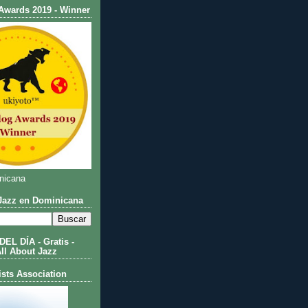
Awards 2019 - Winner
nicana
azz en Dominicana
L DÍA - Gratis -
All About Jazz
ists Association