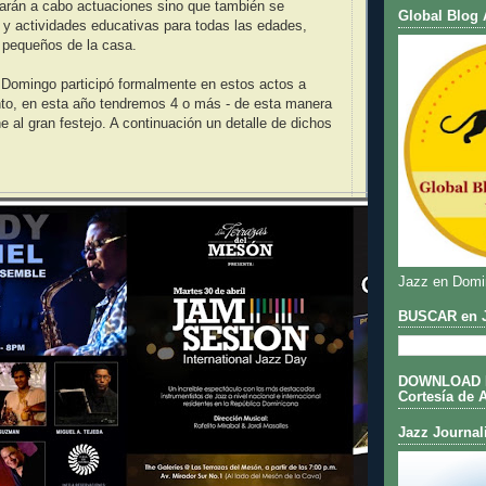
varán a cabo actuaciones sino que también se
Global Blog 
es y actividades educativas para todas las edades,
 pequeños de la casa.
 Domingo participó formalmente en estos actos a
nto, en esta año tendremos 4 o más - de esta manera
 al gran festejo. A continuación un detalle de dichos
Jazz en Domi
BUSCAR en J
DOWNLOAD DE
Cortesía de 
Jazz Journal