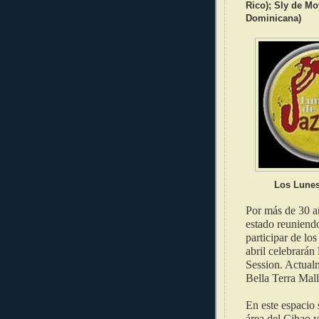
Rico); Sly de Mo
Dominicana)
Los Lunes
Por más de 30 a
estado reuniendo
participar de los
abril celebrarán
Session. Actual
Bella Terra Mall
En este espacio 
área del Cibao y