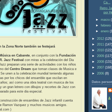
Ca...
Retro J
por H
►
marzo
►
febrero
►
enero
(
►
2012
(125
►
2011
(147
n la Zona Norte también se festejará
►
2010
(122
Música en Cabarete
, en conjunto con la
Fundación
►
2009
(117
R. Jazz Festival
con miras a la celebración del Dia
►
2008
(131
 Jazz preparan una serie de actividades con los niños
►
2007
(168
omo del
Centro Dream
que toman clases de Musica e
►
2006
(8)
. Se unen a la celebración mundial teniendo algunas
das por los chicos del ensamble que oscilan en
Datos person
años; así como una obra teatral con musica de los
y un gran letrero con dibujos y recortes de Jazz con
parado para este dia especial.
construcción de ensambles de Jazz infantil cuenta
 de Ramon Vazquez y muchos musicos amigos.
al.com )