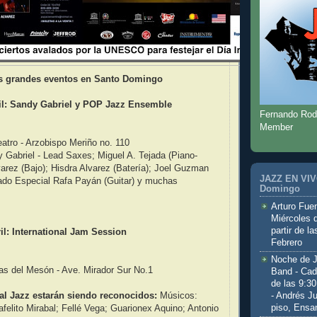
s grandes eventos en Santo Domingo
il: Sandy Gabriel y POP Jazz Ensemble
Fernando Rod
Member
atro - Arzobispo Meriño no. 110
Gabriel - Lead Saxes; Miguel A. Tejada (Piano-
varez (Bajo); Hisdra Alvarez (Batería); Joel Guzman
JAZZ EN VIVO
tado Especial Rafa Payán (Guitar) y muchas
Domingo
Arturo Fuen
Miércoles 
partir de l
il: International Jam Session
Febrero
Noche de 
as del Mesón - Ave. Mirador Sur No.1
Band - Cad
de las 9:3
- Andrés J
al Jazz estarán siendo reconocidos:
Músicos:
piso, Ensa
felito Mirabal; Fellé Vega; Guarionex Aquino; Antonio