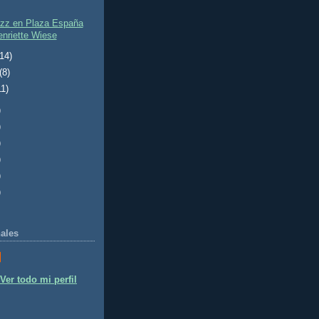
azz en Plaza España
enriette Wiese
(14)
(8)
11)
)
)
)
)
)
)
ales
Ver todo mi perfil