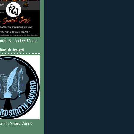
hardo & Los Del Medio
dsmith Award
smith Award Winner