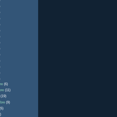
)
)
)
)
)
)
)
)
)
)
)
)
)
)
bre
(6)
bre
(11)
e
(19)
mbre
(9)
(6)
)