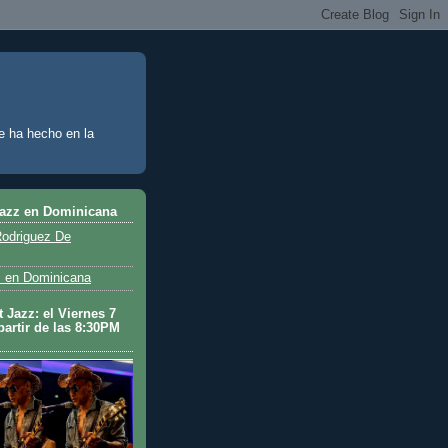
e ha hecho en la
Jazz en Dominicana
odriguez De
 en Dominicana
 Jazz: el Viernes 7
partir de las 8:30PM