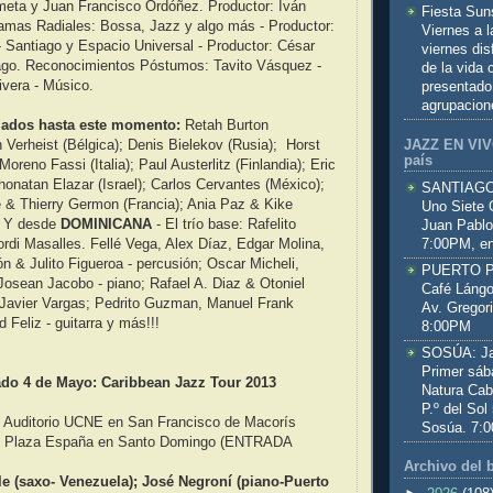
meta y Juan Francisco Ordóñez. Productor: Iván
Fiesta Sun
amas Radiales: Bossa, Jazz y algo más - Productor:
Viernes a 
 Santiago y Espacio Universal - Productor: César
viernes dis
go. Reconocimientos Póstumos: Tavito Vásquez -
de la vida
ivera - Músico.
presentado
agrupacion
ados hasta este momento:
Retah Burton
JAZZ EN VIVO
 Verheist (Bélgica); Denis Bielekov (Rusia); Horst
país
oreno Fassi (Italia); Paul Austerlitz (Finlandia); Eric
onatan Elazar (Israel); Carlos Cervantes (México);
SANTIAGO:
& Thierry Germon (Francia); Ania Paz & Kike
Uno Siete 
. Y desde
DOMINICANA
- El trío base: Rafelito
Juan Pablo
7:00PM, en
Jordi Masalles. Fellé Vega, Alex Díaz, Edgar Molina,
n & Julito Figueroa - percusión; Oscar Micheli,
PUERTO PL
Josean Jacobo - piano; Rafael A. Diaz & Otoniel
Café Lángo
; Javier Vargas; Pedrito Guzman, Manuel Frank
Av. Gregor
eliz - guitarra y más!!!
8:00PM
SOSÚA: Jaz
Primer sáb
ado 4 de Mayo: Caribbean Jazz Tour 2013
Natura Cab
P.º del Sol
r: Auditorio UCNE en San Francisco de Macorís
Sosúa. 7:
r: Plaza España en Santo Domingo (ENTRADA
Archivo del 
e (saxo- Venezuela); José Negroní (piano-Puerto