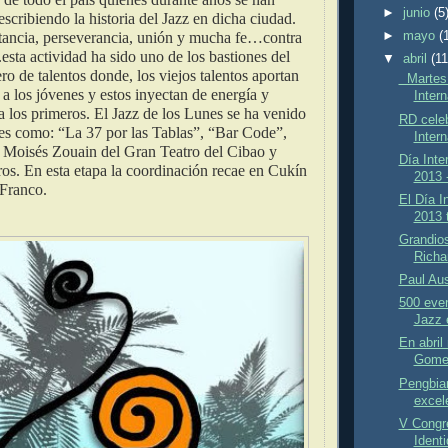
►
junio
(5
escribiendo la historia del Jazz en dicha ciudad.
►
mayo
(
stancia, perseverancia, unión y mucha fe…contra
.esta actividad ha sido uno de los bastiones del
▼
abril
(11
ero de talentos donde, los viejos talentos aportan
Martes 3
 a los jóvenes y estos inyectan de energía y
Intern
 los primeros. El Jazz de los Lunes se ha venido
RD celeb
res como: “La 37 por las Tablas”, “Bar Code”,
Intern
r Moisés Zouain del Gran Teatro del Cibao y
Día Inte
os. En esta etapa la coordinación recae en Cukín
2013 
 Franco.
El Día I
2013 t
Grandio
Richa
Paul Aus
500 eve
Jazz 
En abril 
Gomez
Pengbia
excele
V Congr
Identi