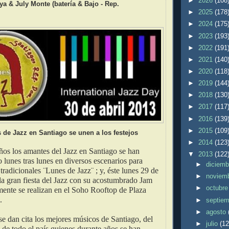
►
2026
(108
ya & July Monte (batería & Bajo - Rep.
►
2025
(178
►
2024
(175
►
2023
(193
►
2022
(191
►
2021
(140
►
2020
(118
►
2019
(144
►
2018
(130
►
2017
(117
►
2016
(139
►
2015
(109
 de Jazz en Santiago se unen a los festejos
►
2014
(123
ños los amantes del Jazz en Santiago se han
▼
2013
(122
 lunes tras lunes en diversos escenarios para
►
diciem
 tradicionales ¨Lunes de Jazz¨ ; y, éste lunes 29 de
►
noviem
 la gran fiesta del Jazz con su acostumbrado Jam
►
octubr
mente se realizan en el Soho Rooftop de Plaza
.
►
septie
►
agosto
se dan cita los mejores músicos de Santiago, del
►
julio
(12
 de todo el país quienes durante años se han