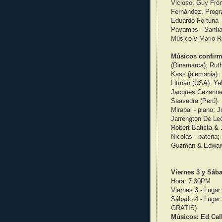
Vicioso; Guy Fró
Fernández. Progr
Eduardo Fortuna -
Payamps - Santia
Músico y Mario R
Músicos confirm
(Dinamarca); Ruth
Kass (alemania); M
Litman (USA); Yeh
Jacques Cezanne 
Saavedra (Perú)
Mirabal - piano; 
Jarrengton De Leó
Robert Batista & 
Nicolás - bateria
Guzman & Edward F
Viernes 3 y Sáb
Hora: 7:30PM
Viernes 3 - Luga
Sábado 4 - Luga
GRATIS)
Músicos: Ed Call