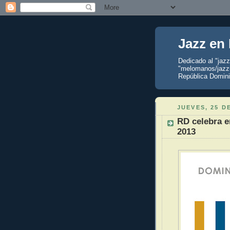
Jazz en
Dedicado al "jaz
"melomanos/jazzu
República Domini
JUEVES, 25 D
RD celebra e
2013