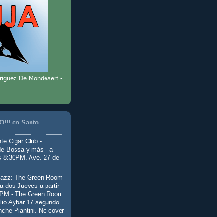
riguez De Mondesert -
!!! en Santo
te Cigar Club -
de Bossa y más - a
as 8:30PM. Ave. 27 de
Jazz: The Green Room
a dos Jueves a partir
0PM - The Green Room
ulio Aybar 17 segundo
nche Piantini. No cover