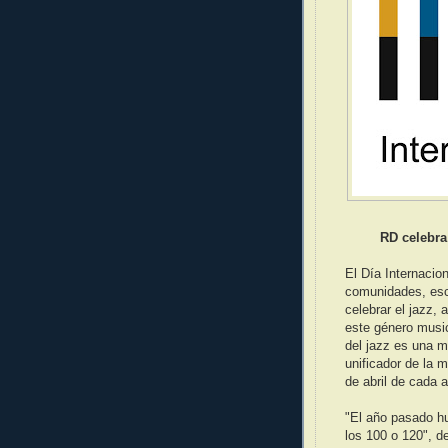
RD celebra
El Día Internacio
comunidades, esc
celebrar el jazz,
este género music
del jazz es una m
unificador de la 
de abril de cada 
"El año pasado h
los 100 o 120", d