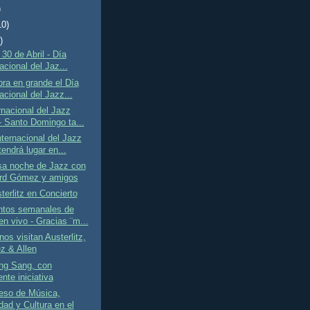
)
10)
)
0 de Abril - Día
acional del Jaz...
ra en grande el Día
acional del Jazz...
rnacional del Jazz
- Santo Domingo ta...
nternacional del Jazz
endrá lugar en...
sa noche de Jazz con
rd Gómez y amigos
terlitz en Concierto
ntos semanales de
en vivo - Gracias ¨m...
nos visitan Austerlitz,
 & Allen
ng Sang, con
nte iniciativa
eso de Música,
dad y Cultura en el