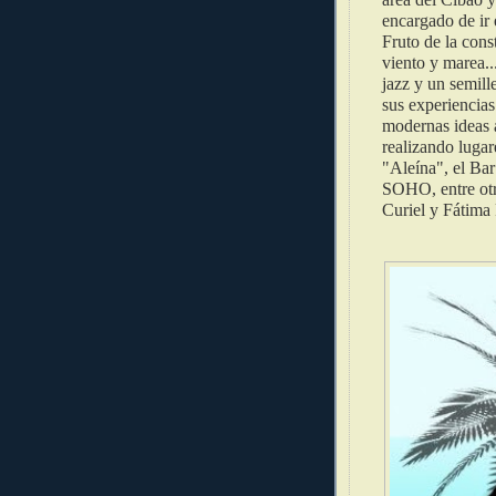
encargado de ir 
Fruto de la con
viento y marea..
jazz y un semill
sus experiencias
modernas ideas a
realizando luga
"Aleína", el Ba
SOHO, entre otr
Curiel y Fátima