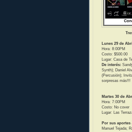
Tre
Lunes 29 de Abr
Hora: 8:00PM
Costo: $500.00
Lugar: Casa de Te
De interés:
Sandy 
Synth); Daniel Al
(Percusión); Invi
sorpresas más!!!
Martes 30 de Abr
Hora: 7:00PM
Costo: No cover
Lugar: Las Terraz
Por sus aportes 
Manuel Tejada; Ra