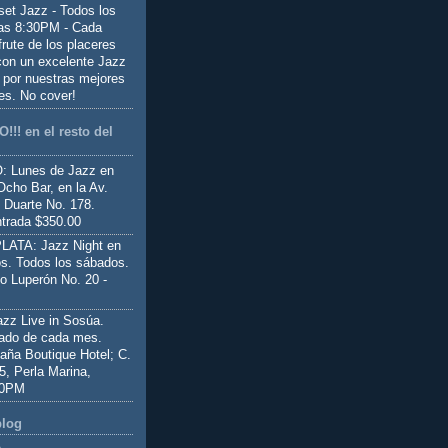
set Jazz - Todos los
las 8:30PM - Cada
frute de los placeres
 con un excelente Jazz
 por nuestras mejores
es. No cover!
!!! en el resto del
 Lunes de Jazz en
Ocho Bar, en la Av.
 Duarte No. 178.
trada $350.00
ATA: Jazz Night en
s. Todos los sábados.
io Luperón No. 20 -
z Live in Sosúa.
ado de cada mes.
aña Boutique Hotel; C.
 5, Perla Marina,
00PM
blog