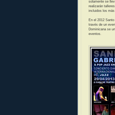
solamente se lle
realizarán taller
incluidos los más
En el 2012 Santo
través de un eve
Dominicana se une
eventos.