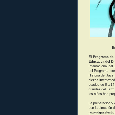
E
El Programa de 
Educativa del D.
Internacional del
del Programa, c
Historia del Jazz
piezas interpreta
edades de 8 a 14 
grandes del Jazz 
los niños han pre
La preparación y 
con la dirección
(www.drjazzfestiv