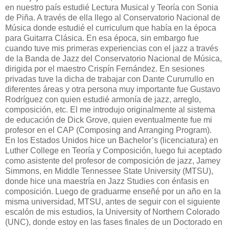
en nuestro país estudié Lectura Musical y Teoría con Sonia
de Piña. A través de ella llego al Conservatorio Nacional de
Música donde estudié el curriculum que había en la época
para Guitarra Clásica. En esa época, sin embargo fue
cuando tuve mis primeras experiencias con el jazz a través
de la Banda de Jazz del Conservatorio Nacional de Música,
dirigida por el maestro Crispín Fernández. En sesiones
privadas tuve la dicha de trabajar con Dante Cururrullo en
diferentes áreas y otra persona muy importante fue Gustavo
Rodríguez con quien estudié armonía de jazz, arreglo,
composición, etc. El me introdujo originalmente al sistema
de educación de Dick Grove, quien eventualmente fue mi
profesor en el CAP (Composing and Arranging Program).
En los Estados Unidos hice un Bachelor’s (licenciatura) en
Luther College en Teoría y Composición, luego fui aceptado
como asistente del profesor de composición de jazz, Jamey
Simmons, en Middle Tennessee State University (MTSU),
donde hice una maestría en Jazz Studies con énfasis en
composición. Luego de graduarme enseñé por un año en la
misma universidad, MTSU, antes de seguir con el siguiente
escalón de mis estudios, la University of Northern Colorado
(UNC), donde estoy en las fases finales de un Doctorado en