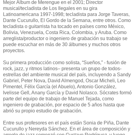
Mejor Álbum de Merengue en el 2001; Director
musical/tecladista de Los Ilegales en su gira
Latinoamericana 1997-1998; tecladista para Jorge Taveras,
Dante Cucurullo, El Gordo de la Semana, entre otros. Como
tecladista o guitarrista ha tocado en países como México,
Bolivia, Venezuela, Costa Rica, Colombia, y Aruba. Como
arreglista/productor o ingeniero de grabación su trabajo se
puede escuchar en más de 30 álbumes y muchos otros
proyectos.
Su primera producción como solista, “Sueños,” - fusión de
rock, jazz, y ritmos latinos– presenta un grupo de todos-
estrellas del ambiente musical del país, incluyendo a Sandy
Gabriel, Peter Nova, David Almengod, Oscar Micheli, Leo
Pimentel, Félix García (el Abuelo), Antonio González,
Ivelisse Gell, Anany García y David Nolasco. Sócrates formó
parte del equipo de trabajo de Manuel Tejada, como
ingeniero de grabación, por espacio de 5 años hasta que
abrió su propio estudio de grabación.
Entre sus profesores en el país están Sonia de Piña, Dante
Cucurullo y Nereyda Sánchez. En el área de composición y
arreglo de jazz comenzó con Gustavo Rodríguez, y luego