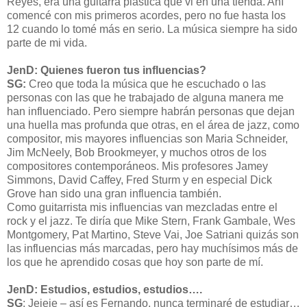
Reyes, era una guitarra plástica que vi en una tienda. Ahí
comencé con mis primeros acordes, pero no fue hasta los
12 cuando lo tomé más en serio. La música siempre ha sido
parte de mi vida.
JenD: Quienes fueron tus influencias?
SG:
Creo que toda la música que he escuchado o las
personas con las que he trabajado de alguna manera me
han influenciado. Pero siempre habrán personas que dejan
una huella mas profunda que otras, en el área de jazz, como
compositor, mis mayores influencias son Maria Schneider,
Jim McNeely, Bob Brookmeyer, y muchos otros de los
compositores contemporáneos. Mis profesores Jamey
Simmons, David Caffey, Fred Sturm y en especial Dick
Grove han sido una gran influencia también.
Como guitarrista mis influencias van mezcladas entre el
rock y el jazz. Te diría que Mike Stern, Frank Gambale, Wes
Montgomery, Pat Martino, Steve Vai, Joe Satriani quizás son
las influencias más marcadas, pero hay muchísimos más de
los que he aprendido cosas que hoy son parte de mí.
JenD: Estudios, estudios, estudios….
SG
: Jejeje – así es Fernando, nunca terminaré de estudiar…