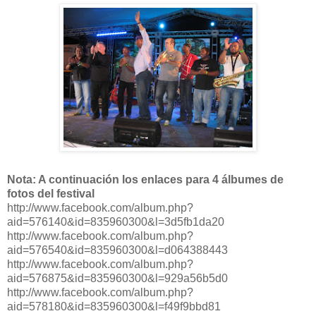
Nota: A continuación los enlaces para 4 álbumes de
fotos del festival
http://www.facebook.com/album.php?
aid=576140&id=835960300&l=3d5fb1da20
http://www.facebook.com/album.php?
aid=576540&id=835960300&l=d064388443
http://www.facebook.com/album.php?
aid=576875&id=835960300&l=929a56b5d0
http://www.facebook.com/album.php?
aid=578180&id=835960300&l=f49f9bbd81