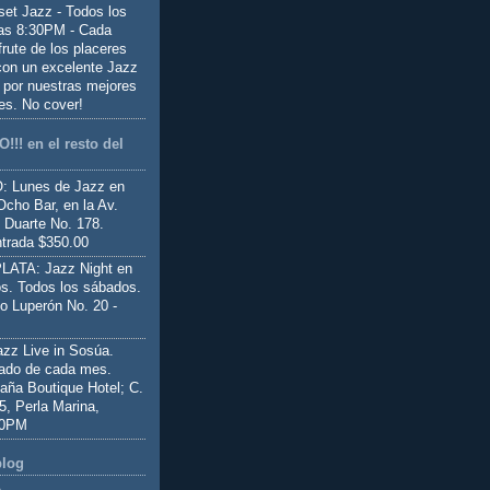
set Jazz - Todos los
las 8:30PM - Cada
frute de los placeres
 con un excelente Jazz
 por nuestras mejores
es. No cover!
!!! en el resto del
 Lunes de Jazz en
Ocho Bar, en la Av.
 Duarte No. 178.
trada $350.00
ATA: Jazz Night en
s. Todos los sábados.
io Luperón No. 20 -
z Live in Sosúa.
ado de cada mes.
aña Boutique Hotel; C.
 5, Perla Marina,
00PM
blog