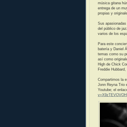
música gitana hún
entrega de un muy
propias y origina
Sus apasionadas 
del público de ja
varios de los esp
Para este concie
batería y Daniel Á
temas como su p
así como original
High de Chick Co
Freddie Hubbard, 
Compartimos la en
Jonn Reyna Trio 
Youtube; el enlac
v=X9zTEVOVOH