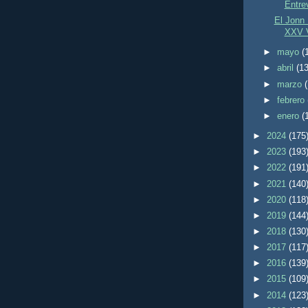
Entre
El Jonn 
XXV V
►
mayo
(
►
abril
(13
►
marzo
►
febrero
►
enero
(
►
2024
(175
►
2023
(193
►
2022
(191
►
2021
(140
►
2020
(118
►
2019
(144
►
2018
(130
►
2017
(117
►
2016
(139
►
2015
(109
►
2014
(123