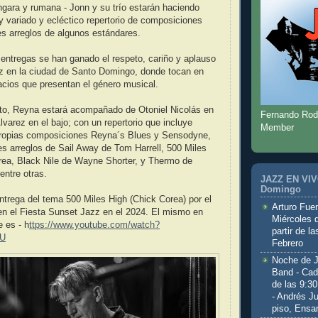
gara y rumana - Jonn y su trío estarán haciendo
 variado y ecléctico repertorio de composiciones
les arreglos de algunos estándares.
entregas se han ganado el respeto, cariño y aplauso
zz en la ciudad de Santo Domingo, donde tocan en
acios que presentan el género musical.
rto, Reyna estará acompañado de Otoniel Nicolás en
Fernando Rod
lvarez en el bajo; con un repertorio que incluye
Member
ropias composiciones Reyna´s Blues y Sensodyne,
es arreglos de Sail Away de Tom Harrell, 500 Miles
rea, Black Nile de Wayne Shorter, y Thermo de
entre otras.
JAZZ EN VIVO
Domingo
trega del tema 500 Miles High (Chick Corea) por el
Arturo Fuen
en el Fiesta Sunset Jazz en el 2024. El mismo en
Miércoles 
e es - h
ttps://www.youtube.com/watch?
partir de l
U
Febrero
Noche de 
Band - Cad
de las 9:3
- Andrés J
piso, Ensa