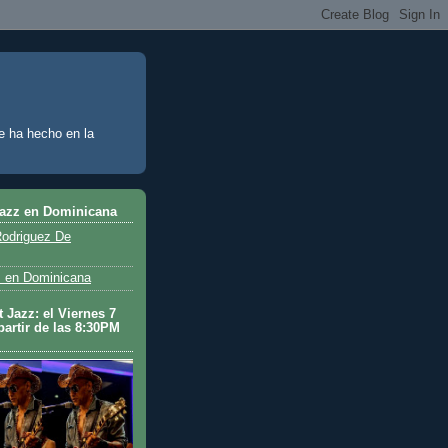
e ha hecho en la
Jazz en Dominicana
odriguez De
 en Dominicana
 Jazz: el Viernes 7
partir de las 8:30PM