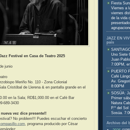
Fiesta Sun
Viernes a 
viernes dis
de la vida
presentado
agrupacion
JAZZ EN VIVO
país
SANTIAGO:
Uno Siete 
azz Festival en Casa de Teatro 2025
Juan Pablo
7:00PM, en
de junio
PUERTO PL
Café Lángo
eatro
Av. Gregor
Arzobispo Meriño No. 110 - Zona Colonial
8:00PM
Sala Cristóbal de Llerena & en pantalla grande en el
SOSÚA: Jaz
0.00 en la Sala; RD$1,000.00 en el Café Bar
Primer sáb
Natura Cab
09-689-3430
P.º del Sol
Sosúa. 7:
nueva vez dice presente!!
estival? No problem!!! Puedes escuchar el concierto
Archivo del 
ompasillo.com
, programa producido por César
ernández.