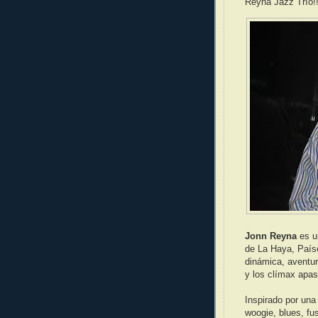
Reyna Jazz Trío!
Jonn Reyna
es un
de La Haya, Paíse
dinámica, aventur
y los clímax apas
Inspirado por una
woogie, blues, fus