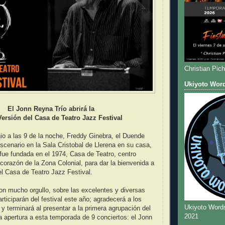
Christian Pic
Ukiyoto Wor
El Jonn Reyna Trío abrirá la
ersión del Casa de Teatro Jazz Festival
nio a las 9 de la noche, Freddy Ginebra, el Duende
escenario en la Sala Cristobal de Llerena en su casa,
fue fundada en el 1974, Casa de Teatro, centro
l corazón de la Zona Colonial, para dar la bienvenida a
el Casa de Teatro Jazz Festival.
on mucho orgullo, sobre las excelentes y diversas
rticiparán del festival este año; agradecerá a los
Ukiyoto Word
y terminará al presentar a la primera agrupación del
2021
a apertura a esta temporada de 9 conciertos: el Jonn