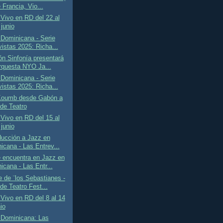
 Francia, Vio...
Vivo en RD del 22 al
junio
Dominicana - Serie
vistas 2025: Richa...
n Sinfonía presentará
orquesta NYO Ja...
Dominicana - Serie
vistas 2025: Richa...
oumb desde Gabón a
de Teatro
Vivo en RD del 15 al
junio
ducción a Jazz en
icana - Las Entrev...
 encuentra en Jazz en
icana - Las Entr...
 de ¨los Sebastianes -
de Teatro Fest...
Vivo en RD del 8 al 14
io
 Dominicana: Las