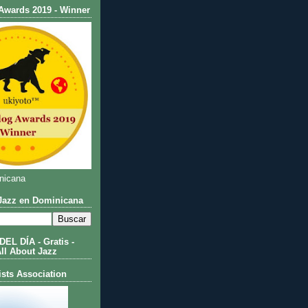
Awards 2019 - Winner
nicana
azz en Dominicana
L DÍA - Gratis -
All About Jazz
ists Association