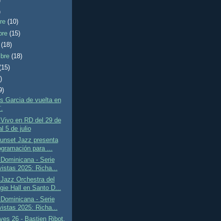
)
)
bre
(10)
bre
(15)
e
(18)
mbre
(18)
(15)
)
9)
us Garcia de vuelta en
.
Vivo en RD del 29 de
al 5 de julio
unset Jazz presenta
gramación para ...
Dominicana - Serie
vistas 2025: Richa...
Jazz Orchestra del
gie Hall en Santo D...
Dominicana - Serie
vistas 2025: Richa...
ves 26 - Bastien Ribot,