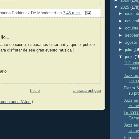
►
2026
(108
▼
2025
(178
nando Rodriguez De Mondesert
en
7:43 a. m.
►
diciem
►
noviem
►
octubr
►
septie
jo...
►
agosto
ante concierto, esperamos estar ahí y, que el púbico
►
julio
(19
para disfrutar de ese gran evento musical!
▼
junio
(1
Théloni
¨casa¨
ario
Jazz en 
junio 
Fiesta S
Inicio
Entrada antigua
su pro
Jazz en 
comentarios (Atom)
Entre
La NYO 
Carne
Jazz en 
Entre
Este jue