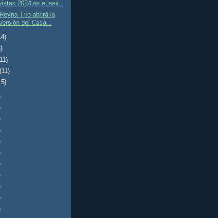
vistas 2024 es el sex...
Reyna Trío abrirá la
ersión del Casa...
14)
)
(11)
(11)
15)
)
)
)
)
)
)
)
)
)
)
)