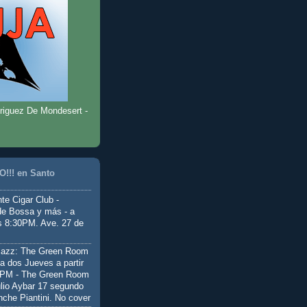
riguez De Mondesert -
!!! en Santo
te Cigar Club -
de Bossa y más - a
as 8:30PM. Ave. 27 de
Jazz: The Green Room
a dos Jueves a partir
0PM - The Green Room
ulio Aybar 17 segundo
nche Piantini. No cover