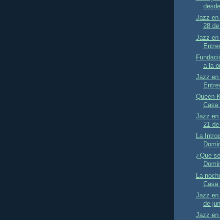
desde
Jazz en 
28 de 
Jazz en 
Entre
Fundació
a la 
Jazz en 
Entre
Queen K
Casa 
Jazz en 
21 de 
La Intro
Domin
¿Que se
Domin
La noche
Casa 
Jazz en 
de jun
Jazz en