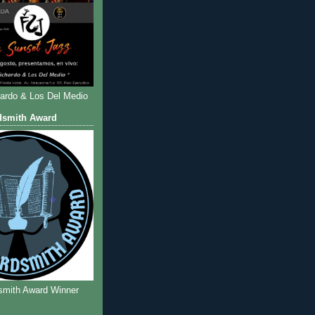
hardo & Los Del Medio
dsmith Award
smith Award Winner