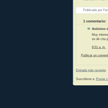
Publicado por
Fer
1 comentario:
Anónimo di
Muy interes
se dé cita 
9:51 a. m.
Publicar un coment
Entrada más reciente
Suscribirse a:
Enviar 