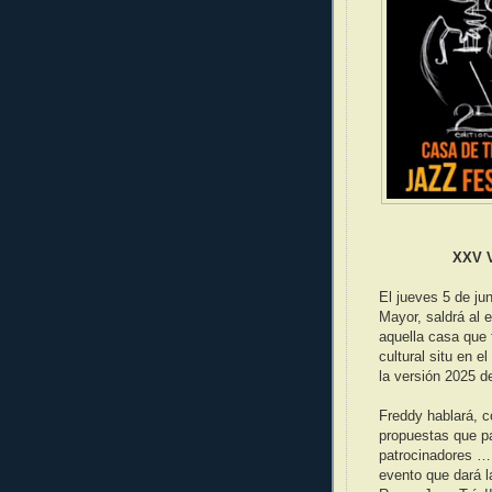
XXV V
El jueves 5 de ju
Mayor, saldrá al 
aquella casa que 
cultural situ en e
la versión 2025 d
Freddy hablará, c
propuestas que pa
patrocinadores … 
evento que dará l