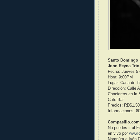
Santo Domingo J
Jonn Reyna Trío
Fecha: Jueves 5 
Hora: 9:00PM
Lugar: Casa de T
Dirección: Calle 
Conciertos en la 
Café Bar
Precios: RD$1,50
Informaciones: 8
Compasillo.com 
No puedes ir al F
en vivo por
www.c
Namnúm e Iván F