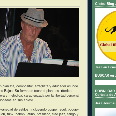
!
Global Blog 
Jazz en Domi
BUSCAR en J
 pianista, compositor, arreglista y educador oriundo
s Bajos. Su forma de tocar el piano es: rítmica,
DOWNLOAD DE
Cortesía de 
era y melódica, caracterizada por la libertad personal
ionados en sus solos!
Jazz Journal
 variedad de estilos, incluyendo gospel, soul, boogie-
ion, funk, bebop, latino, brasileño, free jazz, tango y