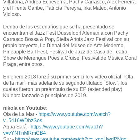
Villalona, Andrea Echeverria, Pachy Carrasco, Alex Ferreira
y el Frente Caribe, Patricia Pereyra, Irka Mateo, Antonio
Vicioso.
Dentro de los escenarios que se ha presentado se
encuentran el Jazz Fest Dusseldorf Alemania con Pachy
Carrasco Bossa & Pop, Stella Artois Jazz Festival con su
propio proyecto, La Bienal del Museo de Arte Moderno,
Pineapple Ball Fest, Festival de Jazz de Casa de Teatro,
Show de Merengue Poesía Cruise, Festival de Música Coral
Praga, entre otros.
En enero 2018 lanzó su primer sencillo y video oficial, “Ola
de la mar”, más adelante su segundo titulado “Slow”, los
cuales fueron un preámbulo de su EP (extended play)
Kulebra lanzado a principios de 2019.
nikola en Youtube:
Ola de La Mar -
https://www.youtube.com/watch?
v=5416WDhzSos
Agua Salá -
https://www.youtube.com/watch?
v=vYNTnMRmCB4
Sur -
https://www.youtube.com/watch?v=_xnoUwdPNgg