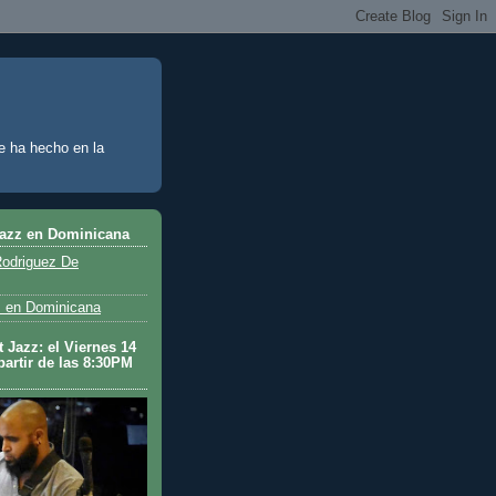
e ha hecho en la
Jazz en Dominicana
odriguez De
 en Dominicana
 Jazz: el Viernes 14
partir de las 8:30PM