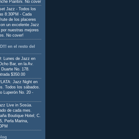
nche Piantini. No cover
set Jazz - Todos los
las 8:30PM - Cada
frute de los placeres
 con un excelente Jazz
 por nuestras mejores
es. No cover!
!!! en el resto del
 Lunes de Jazz en
Ocho Bar, en la Av.
 Duarte No. 178.
trada $350.00
ATA: Jazz Night en
s. Todos los sábados.
io Luperón No. 20 -
z Live in Sosúa.
ado de cada mes.
aña Boutique Hotel; C.
 5, Perla Marina,
00PM
blog