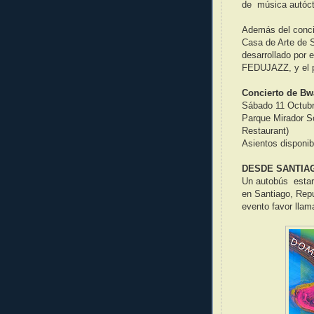
de música autócto
Además del concie
Casa de Arte de 
desarrollado por
FEDUJAZZ, y el p
Concierto de Bw
Sábado 11 Octub
Parque Mirador So
Restaurant)
Asientos disponib
DESDE SANTIAG
Un autobús estar
en Santiago, Rep
evento favor llam