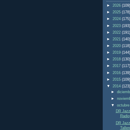
►
2026
(109
►
2025
(178
►
2024
(175
►
2023
(193
►
2022
(191
►
2021
(140
►
2020
(118
►
2019
(144
►
2018
(130
►
2017
(117
►
2016
(139
►
2015
(109
▼
2014
(123
►
diciem
►
noviem
▼
octubr
DR Jazz 
Radio
DR Jazz 
Taller