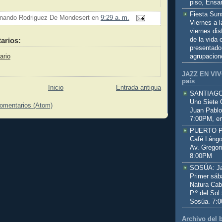
piso, Ensa
Fiesta Sun
nando Rodriguez De Mondesert
en
9:29 a. m.
Viernes a 
viernes dis
de la vida
arios:
presentado
agrupacion
ario
JAZZ EN VIVO
país
Inicio
Entrada antigua
SANTIAGO:
Uno Siete 
comentarios (Atom)
Juan Pablo
7:00PM, en
PUERTO PL
Café Lángo
Av. Gregor
8:00PM
SOSÚA: Jaz
Primer sáb
Natura Cab
P.º del Sol
Sosúa. 7:
Archivo del 