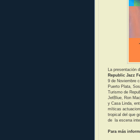
La presentación 
Republic Jazz Fe
9 de Noviembre c
Puerto Plata, Sos
Turismo de Repu
JetBlue, Ron Maco
y Casa Linda, ent
míticas actuacion
tropical del que g
de la escena inter
Para más informa