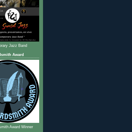
rary Jazz Band
dsmith Award
smith Award Winner