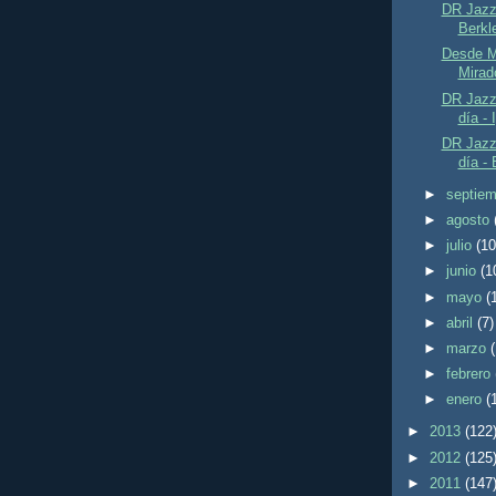
DR Jazz 
Berkl
Desde Ma
Mirad
DR Jazz 
día - 
DR Jazz 
día -
►
septie
►
agosto
►
julio
(10
►
junio
(1
►
mayo
(
►
abril
(7)
►
marzo
►
febrero
►
enero
(
►
2013
(122
►
2012
(125
►
2011
(147