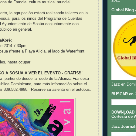
2021
na de Francia; cultura musical mundial.
Global Blog 
rto, la agrupación estará realizando talleres en la
Sosúa, para los niños del Programa de Cuerdas
 el Ayuntamiento de Sosúa conjuntamente con
úblico en general.
aKoré:
re 2014 7:30pm
sua (frente a Playa Alicia, al lado de Waterfront
les, hasta ocupar
O A SOSUA A VER EL EVENTO - GRATIS!!!
á partiendo desde la sede de la Alianza Francesa
ublica Dominicana, para más información sobre el
Jazz en Domi
ar 809.582.4998. Reserve su asiento en el autobús.
BUSCAR en J
DOWNLOAD DE
Cortesía de 
Jazz Journal