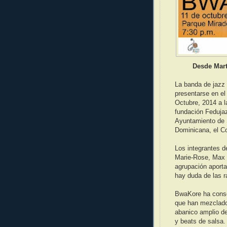
Desde Mart
La banda de jazz
presentarse en e
Octubre, 2014 a l
fundación Fedujaz
Ayuntamiento de 
Dominicana, el Co
Los integrantes 
Marie-Rose, Max 
agrupación aporta
hay duda de las r
BwaKore ha conser
que han mezclado 
abanico amplio d
y beats de salsa.