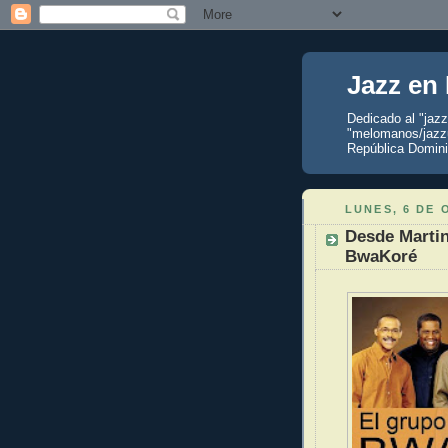
Jazz en
Dedicado al "jaz
"melomanos/jazzu
República Domini
LUNES, 6 DE 
Desde Martin
BwaKoré