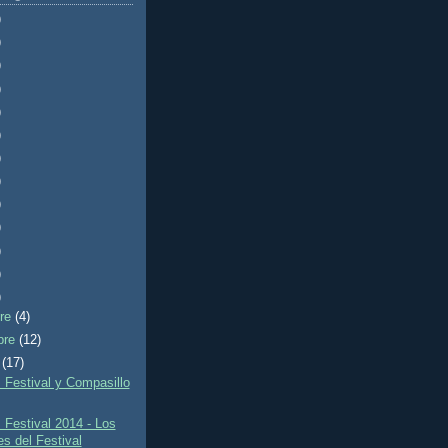
)
)
)
)
)
)
)
)
)
)
)
)
)
bre
(4)
bre
(12)
e
(17)
Festival y Compasillo
Festival 2014 - Los
es del Festival