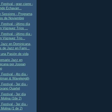
Festival - gran cierre -
ndo Echavarr...
e Sessions - Programa
es de Noviembre
Festival - último día
 Vázquez Tríos ...
Festival - último día -
 Vázquez Trío...
 Jazz en Dominicana,
s de Jazz en Fami...
 una Pasión de vida
ersario Jazz en
icana por Josean
bo
Festival - 4to día -
Litman & Wavelength
Festival - 3er día -
ovano Quartet
Festival - 3er día
 Molina (2de 2)
Festival - 3er día -
 Molina (1 de 2)