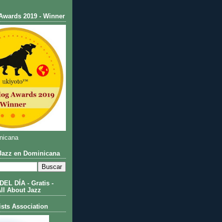
Awards 2019 - Winner
nicana
azz en Dominicana
L DÍA - Gratis -
All About Jazz
ists Association