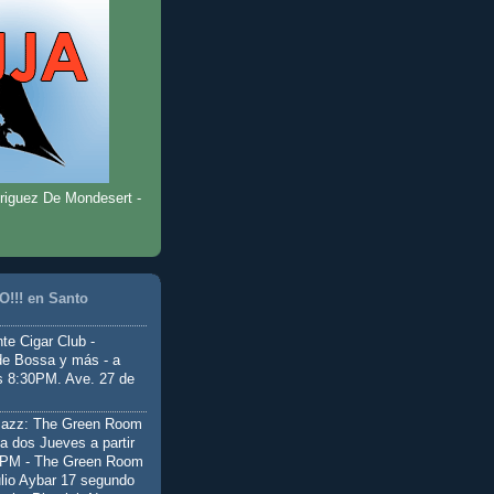
riguez De Mondesert -
!!! en Santo
te Cigar Club -
de Bossa y más - a
as 8:30PM. Ave. 27 de
Jazz: The Green Room
a dos Jueves a partir
0PM - The Green Room
ulio Aybar 17 segundo