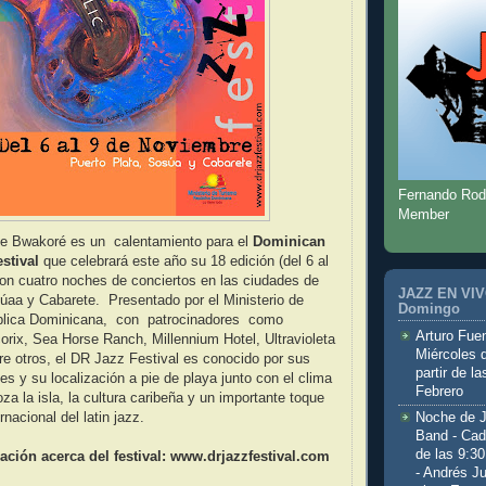
Fernando Rod
Member
de Bwakoré es un calentamiento para el
Dominican
stival
que celebrará este año su 18 edición (del 6 al
on cuatro noches de conciertos en las ciudades de
JAZZ EN VIVO
úaa y Cabarete. Presentado por el Ministerio de
Domingo
blica Dominicana, con patrocinadores como
Arturo Fuen
rix, Sea Horse Ranch, Millennium Hotel, Ultravioleta
Miércoles 
re otros, el DR Jazz Festival es conocido por sus
partir de l
es y su localización a pie de playa junto con el clima
Febrero
oza la isla, la cultura caribeña y un importante toque
Noche de 
nacional del latin jazz.
Band - Cad
de las 9:3
ción acerca del festival: www.drjazzfestival.com
- Andrés J