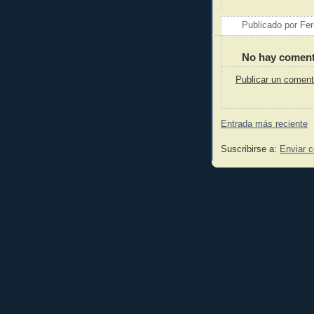
Publicado por
Fer
No hay coment
Publicar un coment
Entrada más reciente
Suscribirse a:
Enviar 