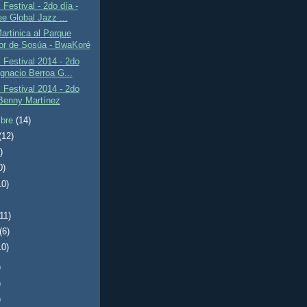
Festival - 2do día -
ee Global Jazz ...
rtinica al Parque
or de Sosúa - BwaKoré
Festival 2014 - 2do
Ignacio Berroa G...
Festival 2014 - 2do
 Benny Martínez
mbre
(14)
(12)
)
0)
10)
(11)
(6)
10)
)
)
)