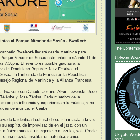
inica al Parque Mirador de Sosúa - BwaKoré
The Contempo
 caribeño
BwaKoré
llegará desde Martinica para
l Parque Mirador de Sosua este próximo sábado 11 de
Ukiyoto Wor
as 7:30pm. El evento es posible gracias a la
z del Dominican Republic Jazz Festival, el
Sosúa, la Embajada de Francia en la República
nsejo Regional de Martinica y la Alianza Francesa.
de BwaKore son Claude Césaire, Alwin Lowenski, José
Télèphe y José Zébina. Cada miembro de la
 su propia influencia y experiencia a la música, y no
aíces de música: el Caribe!
vado la identidad cultural de su isla intacta a la vez
su espíritu de improvisación en el jazz, con un
e música mundial: un ingenioso marzuka, vals Creole
Ukiyoto Word
 Es una mezcla insólita, un auténtico sonido