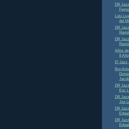
DR Jazz 
Ferna
Lulú Liv
del M
DR Jazz 
Ramón
DR Jazz 
Ramón
Años de
8 Año
El Jazz,
8vo Aniv
Domin
Jaco
DR Jazz 
Eric 
DR Jazz 
Joe L
DR Jazz 
Edgar
DR Jazz 
Edgar