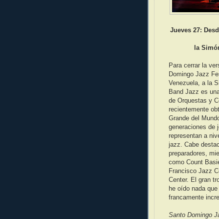
Jueves 27: Desd
la Simo
Para cerrar la ver
Domingo Jazz Fes
Venezuela, a la S
Band Jazz es una 
de Orquestas y Co
recientemente ob
Grande del Mundo
generaciones de j
representan a niv
jazz. Cabe desta
preparadores, mi
como Count Basie
Francisco Jazz Co
Center. El gran t
he oído nada que
francamente incre
Santo Domingo Ja