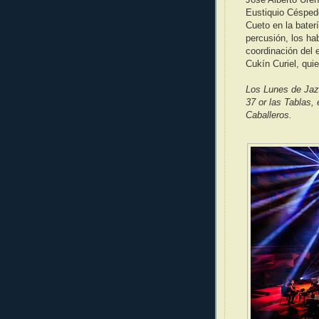
Eustiquio Césped
Cueto en la bater
percusión, los ha
coordinación del 
Cukín Curiel, qui
Los Lunes de Jazz
37 or las Tablas,
Caballeros.