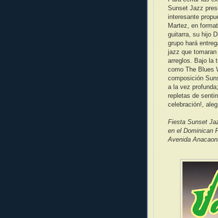
Sunset Jazz pres
interesante propu
Martez, en forma
guitarra, su hijo
grupo hará entreg
jazz que tomaran 
arreglos. Bajo la
como The Blues Wa
composición Suns
a la vez profunda
repletas de senti
celebración!, aleg
Fiesta Sunset Jaz
en el Dominican F
Avenida Anacaona