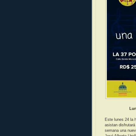
Lun
Este lunes 24 la 
asistan disfrutar
semana una nueva 
José Alberto Ureñ