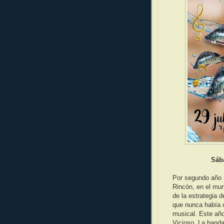
Sába
Por segundo año 
Rincón, en el mun
de la estrategia d
que nunca había 
musical. Este añ
Vicioso, La banda