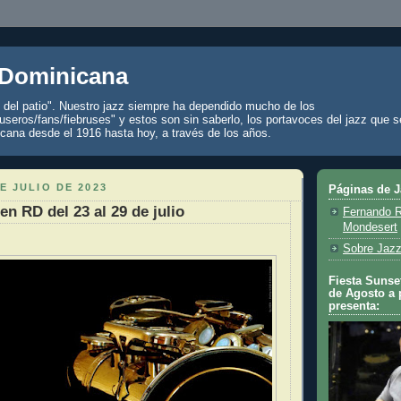
 Dominicana
z del patio". Nuestro jazz siempre ha dependido mucho de los
seros/fans/fiebruses" y estos son sin saberlo, los portavoces del jazz que s
cana desde el 1916 hasta hoy, a través de los años.
E JULIO DE 2023
Páginas de 
en RD del 23 al 29 de julio
Fernando R
Mondesert
Sobre Jazz
Fiesta Sunset
de Agosto a 
presenta: