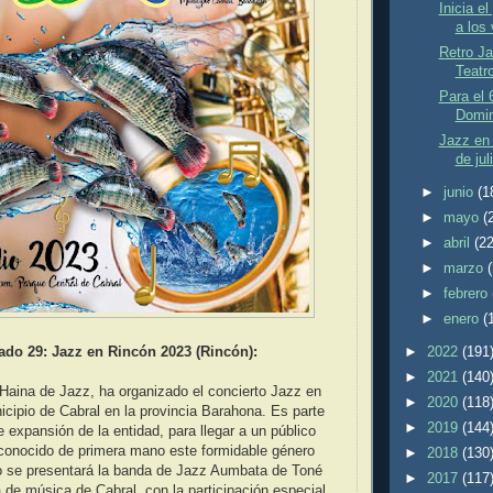
Inicia e
a los 
Retro J
Teatr
Para el 
Domin
Jazz en 
de jul
►
junio
(1
►
mayo
(
►
abril
(22
►
marzo
►
febrero
►
enero
(
►
2022
(191
do 29: Jazz en Rincón 2023 (Rincón):
►
2021
(140
Haina de Jazz, ha organizado el concierto Jazz en
►
2020
(118
icipio de Cabral en la provincia Barahona. Es parte
►
2019
(144
e expansión de la entidad, para llegar a un público
conocido de primera mano este formidable género
►
2018
(130
o se presentará la banda de Jazz Aumbata de Toné
►
2017
(117
 de música de Cabral, con la participación especial