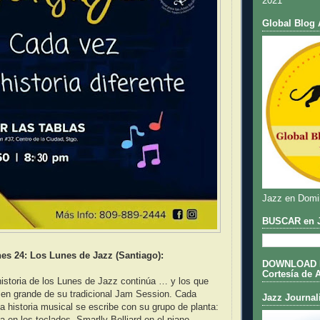
2021
Global Blog 
Jazz en Domi
BUSCAR en J
es 24: Los Lunes de Jazz (Santiago):
DOWNLOAD DE
Cortesía de 
historia de los Lunes de Jazz continúa … y los que
á en grande de su tradicional Jam Session. Cada
Jazz Journal
historia musical se escribe con su grupo de planta:
a en los teclados, Smarlly Belliard en el piano,