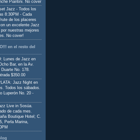
nche Piantini. No cover
set Jazz - Todos los
las 8:30PM - Cada
frute de los placeres
 con un excelente Jazz
 por nuestras mejores
es. No cover!
!!! en el resto del
 Lunes de Jazz en
Ocho Bar, en la Av.
 Duarte No. 178.
trada $350.00
ATA: Jazz Night en
s. Todos los sábados.
io Luperón No. 20 -
z Live in Sosúa.
ado de cada mes.
aña Boutique Hotel; C.
 5, Perla Marina,
00PM
blog