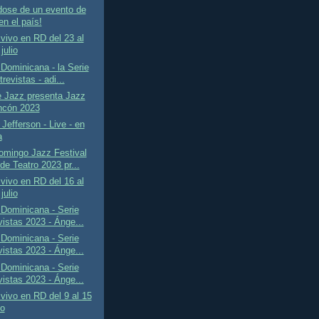
dose de un evento de
en el país!
vivo en RD del 23 al
julio
Dominicana - la Serie
revistas - adi...
e Jazz presenta Jazz
ncón 2023
Jefferson - Live - en
a
omingo Jazz Festival
de Teatro 2023 pr...
vivo en RD del 16 al
julio
Dominicana - Serie
vistas 2023 - Ánge...
Dominicana - Serie
vistas 2023 - Ánge...
Dominicana - Serie
vistas 2023 - Ánge...
vivo en RD del 9 al 15
io