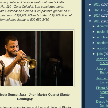
nio y Julio en Casa de Teatro situ en la Calle
►
2026
(109
No. 110 - Zona Colonial. Los conciertos serán
►
2025
(178
Sala Cristóbal de Llerena & en pantalla grande en el
ecios son: RD$1,000.00 en la Sala; RD$500.00 en el
►
2024
(175
formaciones llamar al 809-689-3430
▼
2023
(193
►
diciem
►
noviem
►
octubr
►
septie
►
agosto
▼
julio
(20
Jazz en 
al 5 
Jazz en 
Entrev
Jazz en 
Entrev
Fiesta S
progr
Fiesta Sunset Jazz - Jhon Martez Quartet (Santo
d...
Domingo):
Desde V
Domin
xcelentes presentaciones del mes de julio, el Fiesta