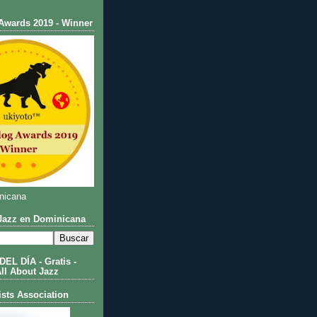
Awards 2019 - Winner
nicana
azz en Dominicana
L DÍA - Gratis -
All About Jazz
ists Association