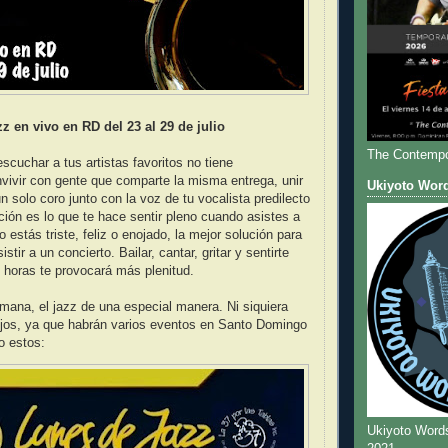
zz en vivo en RD del 23 al 29 de julio
The Contempo
scuchar a tus artistas favoritos no tiene
vivir con gente que comparte la misma entrega, unir
Ukiyoto Wor
n solo coro junto con la voz de tu vocalista predilecto
ión es lo que te hace sentir pleno cuando asistes a
estás triste, feliz o enojado, la mejor solución para
stir a un concierto. Bailar, cantar, gritar y sentirte
s horas te provocará más plenitud.
ana, el jazz de una especial manera. Ni siquiera
ejos, ya que habrán varios eventos en Santo Domingo
o estos:
Ukiyoto Word