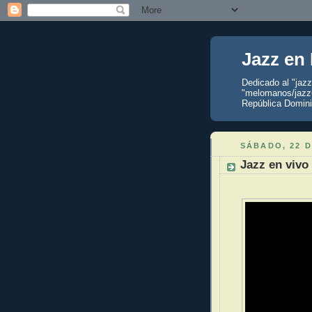
Jazz en
Dedicado al "jaz
"melomanos/jazzu
República Domini
SÁBADO, 22 D
Jazz en vivo 