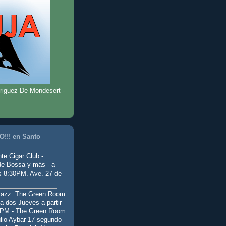
riguez De Mondesert -
!!! en Santo
te Cigar Club -
de Bossa y más - a
as 8:30PM. Ave. 27 de
Jazz: The Green Room
a dos Jueves a partir
0PM - The Green Room
ulio Aybar 17 segundo