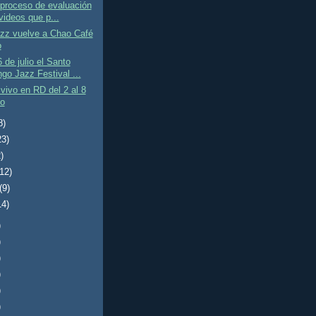
l proceso de evaluación
videos que p...
azz vuelve a Chao Café
o
6 de julio el Santo
go Jazz Festival ...
vivo en RD del 2 al 8
io
8)
23)
)
(12)
(9)
14)
)
)
)
)
)
)