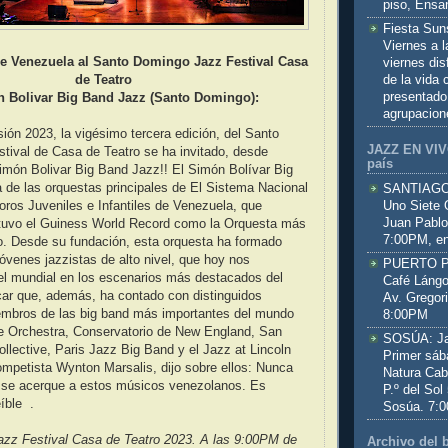
piso, Ensa
Fiesta Sun
Viernes a 
e Venezuela al Santo Domingo Jazz Festival Casa
viernes dis
de Teatro
de la vida
presentado
́n Bolivar Big Band Jazz (Santo Domingo):
agrupacion
sión 2023, la vigésimo tercera edición, del Santo
JAZZ EN VIVO
tival de Casa de Teatro se ha invitado, desde
país
imón Bolivar Big Band Jazz!! El Simón Bolívar Big
de las orquestas principales de El Sistema Nacional
SANTIAGO:
Uno Siete 
ros Juveniles e Infantiles de Venezuela, que
Juan Pablo
tuvo el Guiness World Record como la Orquesta más
7:00PM, en
. Desde su fundación, esta orquesta ha formado
óvenes jazzistas de alto nivel, que hoy nos
PUERTO PL
el mundial en los escenarios más destacados del
Café Lángo
car que, además, ha contado con distinguidos
Av. Gregor
embros de las big band más importantes del mundo
8:00PM
 Orchestra, Conservatorio de New England, San
SOSÚA: Jaz
llective, Paris Jazz Big Band y el Jazz at Lincoln
Primer sáb
rompetista Wynton Marsalis, dijo sobre ellos: Nunca
Natura Cab
 se acerque a estos músicos venezolanos. Es
P.º del Sol
íble .
Sosúa. 7:
zz Festival Casa de Teatro 2023. A las 9:00PM de
Archivo del 