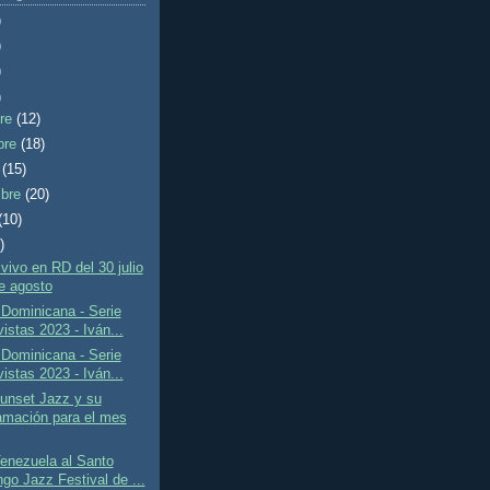
)
)
)
)
bre
(12)
bre
(18)
e
(15)
mbre
(20)
(10)
)
vivo en RD del 30 julio
de agosto
Dominicana - Serie
istas 2023 - Iván...
Dominicana - Serie
istas 2023 - Iván...
unset Jazz y su
amación para el mes
enezuela al Santo
go Jazz Festival de ...