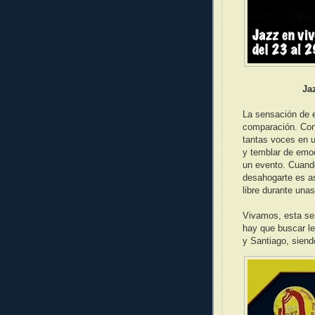
Ja
La sensación de e
comparación. Con
tantas voces en u
y temblar de emoc
un evento. Cuando 
desahogarte es asi
libre durante una
Vivamos, esta sem
hay que buscar l
y Santiago, siend