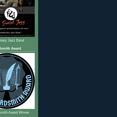
rary Jazz Band
dsmith Award
smith Award Winner