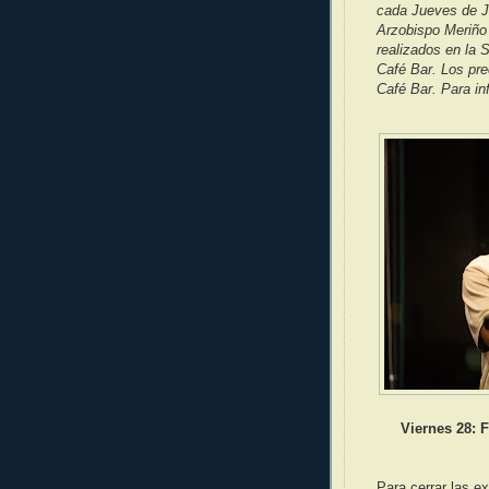
cada Jueves de Ju
Arzobispo Meriño 
realizados en la 
Café Bar. Los pr
Café Bar. Para in
Viernes 28: 
Para cerrar las e