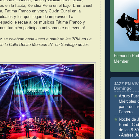
es en la flauta, Kendrix Peña en el bajo, Emmanuel
ía, Fatima Franco en voz y Cukín Curiel en la
bituales y los que llegan de improviso. La
espacio le recae a los músicos Fátima Franco y
enes también participan activamente del evento!
 se celebran cada lunes a partir de las 7PM en La
 en la Calle Benito Monción 37, en Santiago de los
Fernando Rod
Member
JAZZ EN VIVO
Domingo
Arturo Fuen
Miércoles 
partir de l
Febrero
Noche de 
Band - Cad
de las 9:3
- Andrés J