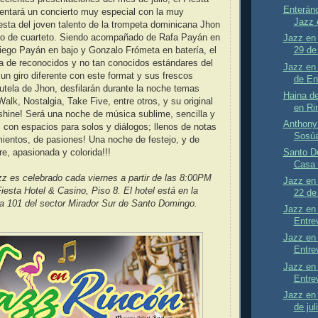
Enterán
entará un concierto muy especial con la muy
Jazz 
esta del joven talento de la trompeta dominicana Jhon
to de cuarteto. Siendo acompañado de Rafa Payán en
Jazz en 
 Diego Payán en bajo y Gonzalo Frómeta en batería, el
29 de 
a de reconocidos y no tan conocidos estándares del
Jazz en 
un giro diferente con este format y sus frescos
de Ent
 tutela de Jhon, desfilarán durante la noche temas
Haina d
lk, Nostalgia, Take Five, entre otros, y su original
en Ri
hine! Será una noche de música sublime, sencilla y
Anthony 
; con espacios para solos y diálogos; llenos de notas
Sosú
mientos, de pasiones! Una noche de festejo, y de
Santo D
re, apasionada y colorida!!!
Casa 
z es celebrado cada viernes a partir de las 8:00PM
Jazz en 
iesta Hotel & Casino, Piso 8. El hotel está en la
22 de 
 101 del sector Mirador Sur de Santo Domingo.
Jazz en 
Entre
Jazz en 
Entre
Jazz en 
Entre
Jazz en 
de jul