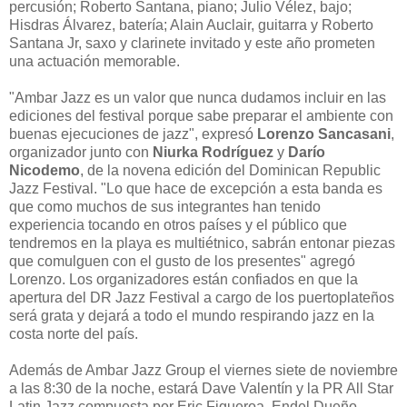
percusión; Roberto Santana, piano; Julio Vélez, bajo;
Hisdras Álvarez, batería; Alain Auclair, guitarra y Roberto
Santana Jr, saxo y clarinete invitado y este año prometen
una actuación memorable.
"Ambar Jazz es un valor que nunca dudamos incluir en las
ediciones del festival porque sabe preparar el ambiente con
buenas ejecuciones de jazz", expresó
Lorenzo Sancasani
,
organizador junto con
Niurka Rodríguez
y
Darío
Nicodemo
, de la novena edición del Dominican Republic
Jazz Festival. "Lo que hace de excepción a esta banda es
que como muchos de sus integrantes han tenido
experiencia tocando en otros países y el público que
tendremos en la playa es multiétnico, sabrán entonar piezas
que comulguen con el gusto de los presentes" agregó
Lorenzo. Los organizadores están confiados en que la
apertura del DR Jazz Festival a cargo de los puertoplateños
será grata y dejará a todo el mundo respirando jazz en la
costa norte del país.
Además de Ambar Jazz Group el viernes siete de noviembre
a las 8:30 de la noche, estará Dave Valentín y la PR All Star
Latin Jazz compuesta por Eric Figueroa, Endel Dueño,