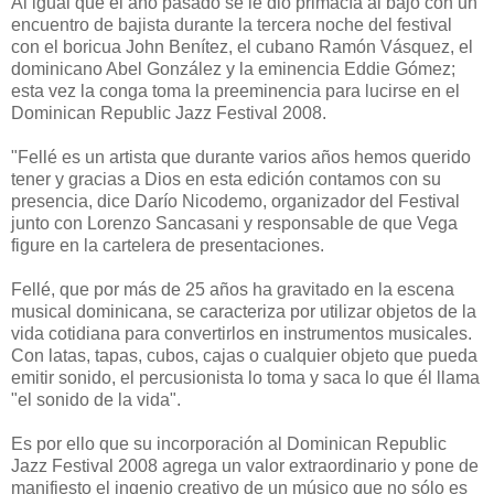
Al igual que el año pasado se le dio primacía al bajo con un
encuentro de bajista durante la tercera noche del festival
con el boricua John Benítez, el cubano Ramón Vásquez, el
dominicano Abel González y la eminencia Eddie Gómez;
esta vez la conga toma la preeminencia para lucirse en el
Dominican Republic Jazz Festival 2008.
"Fellé es un artista que durante varios años hemos querido
tener y gracias a Dios en esta edición contamos con su
presencia, dice Darío Nicodemo, organizador del Festival
junto con Lorenzo Sancasani y responsable de que Vega
figure en la cartelera de presentaciones.
Fellé, que por más de 25 años ha gravitado en la escena
musical dominicana, se caracteriza por utilizar objetos de la
vida cotidiana para convertirlos en instrumentos musicales.
Con latas, tapas, cubos, cajas o cualquier objeto que pueda
emitir sonido, el percusionista lo toma y saca lo que él llama
"el sonido de la vida".
Es por ello que su incorporación al Dominican Republic
Jazz Festival 2008 agrega un valor extraordinario y pone de
manifiesto el ingenio creativo de un músico que no sólo es