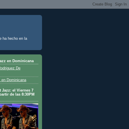
e ha hecho en la
Jazz en Dominicana
odriguez De
 en Dominicana
 Jazz: el Viernes 7
partir de las 8:30PM