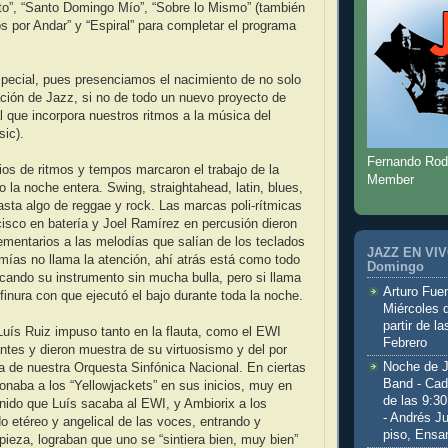
rito”, “Santo Domingo Mío”, “Sobre lo Mismo” (también
s por Andar” y “Espiral” para completar el programa
pecial, pues presenciamos el nacimiento de no solo
ción de Jazz, si no de todo un nuevo proyecto de
 que incorpora nuestros ritmos a la música del
ic).
Fernando Rod
os de ritmos y tempos marcaron el trabajo de la
Member
o la noche entera. Swing, straightahead, latin, blues,
sta algo de reggae y rock. Las marcas poli-rítmicas
isco en batería y Joel Ramírez en percusión dieron
mentarios a las melodías que salían de los teclados
JAZZ EN VIVO
mías no llama la atención, ahí atrás está como todo
Domingo
ocando su instrumento sin mucha bulla, pero si llama
Arturo Fuen
 finura con que ejecutó el bajo durante toda la noche.
Miércoles 
partir de l
uís Ruiz impuso tanto en la flauta, como el EWI
Febrero
ntes y dieron muestra de su virtuosismo y del por
Noche de 
ta de nuestra Orquesta Sinfónica Nacional. En ciertas
Band - Cad
onaba a los “Yellowjackets” en sus inicios, muy en
de las 9:3
onido que Luís sacaba al EWI, y Ambiorix a los
- Andrés J
do etéreo y angelical de las voces, entrando y
piso, Ensa
pieza, lograban que uno se “sintiera bien, muy bien”