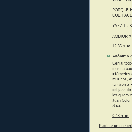
PORQUE H
QUE HACE
YAZZ TU 
AMBIORIX
12:35 p. m.
Anónimo di
Genial todo
musica bue
intérpretes
musicos, ex
tambien a F
del jazz de
los quiero 
Juan Colon
Saxo
9:48 a. m.
Publicar un coment