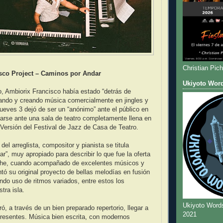
Christian Pic
sco Project – Caminos por Andar
Ukiyoto Wor
, Ambiorix Francisco había estado “detrás de
jando y creando música comercialmente en jingles y
jueves 3 dejó de ser un “anónimo” ante el público en
tarse ante una sala de teatro completamente llena en
 Versión del Festival de Jazz de Casa de Teatro.
el arreglista, compositor y pianista se titula
r”, muy apropiado para describir lo que fue la oferta
che, cuando acompañado de excelentes músicos y
ntó su original proyecto de bellas melodías en fusión
endo uso de ritmos variados, entre estos los
stra isla.
Ukiyoto Word
ó, a través de un bien preparado repertorio, llegar a
2021
presentes. Música bien escrita, con modernos