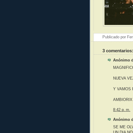
Publicado por
Fer
3 comentarios
Anónimo di
MAGNIFIC
NUEVA VE
Y VAMOS 
AMBIORIX
8:42 p. m.
Anónimo di
SE ME OLV
UN DIA NO