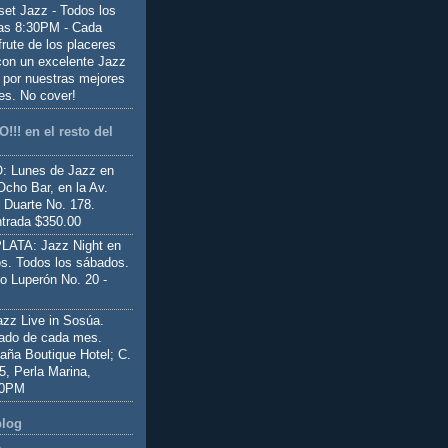
set Jazz - Todos los
las 8:30PM - Cada
frute de los placeres
 con un excelente Jazz
 por nuestras mejores
es. No cover!
!!! en el resto del
 Lunes de Jazz en
Ocho Bar, en la Av.
 Duarte No. 178.
trada $350.00
ATA: Jazz Night en
s. Todos los sábados.
io Luperón No. 20 -
z Live in Sosúa.
ado de cada mes.
aña Boutique Hotel; C.
 5, Perla Marina,
00PM
blog