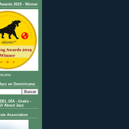
Awards 2019 - Winner
nicana
azz en Dominicana
L DÍA - Gratis -
All About Jazz
ists Association