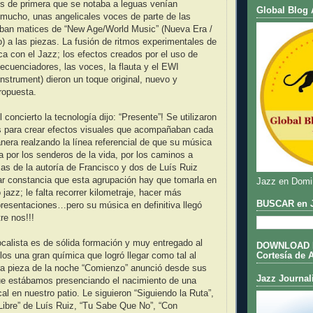
s de primera que se notaba a leguas venían
Global Blog 
 mucho, unas angelicales voces de parte de las
aban matices de “New Age/World Music” (Nueva Era /
 a las piezas. La fusión de ritmos experimentales de
ca con el Jazz; los efectos creados por el uso de
secuenciadores, las voces, la flauta y el EWI
Instrument) dieron un toque original, nuevo y
propuesta.
l concierto la tecnología dijo: “Presente”! Se utilizaron
s para crear efectos visuales que acompañaban cada
nera realzando la línea referencial de que su música
a por los senderos de la vida, por los caminos a
as de la autoría de Francisco y dos de Luís Ruiz
jar constancia que esta agrupación hay que tomarla en
Jazz en Domi
jazz; le falta recorrer kilometraje, hacer más
BUSCAR en J
resentaciones…pero su música en definitiva llegó
re nos!!!
alista es de sólida formación y muy entregado al
DOWNLOAD DE
Cortesía de 
llos una gran química que logró llegar como tal al
ra pieza de la noche “Comienzo” anunció desde sus
Jazz Journal
ue estábamos presenciando el nacimiento de una
al en nuestro patio. Le siguieron “Siguiendo la Ruta”,
Libre” de Luís Ruiz, “Tu Sabe Que No”, “Con