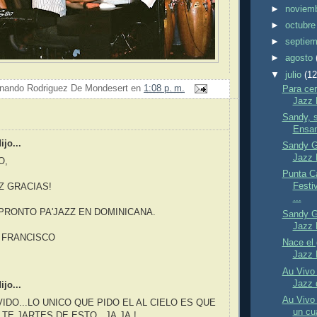
►
noviem
►
octubr
►
septie
►
agosto
▼
julio
(12
nando Rodriguez De Mondesert
en
1:08 p. m.
Para cer
Jazz F
Sandy, s
:
Ensam
jo...
Sandy Ga
Jazz 
O,
Punta C
Festi
Z GRACIAS!
...
PRONTO PA'JAZZ EN DOMINICANA.
Sandy Ga
Jazz 
 FRANCISCO
Nace el
Jazz 
Au Vivo 
Jazz 
jo...
Au Vivo 
IDO...LO UNICO QUE PIDO EL AL CIELO ES QUE
un cua
 TE JARTES DE ESTO...JA,JA,!