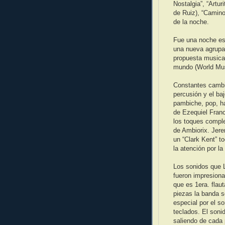
Nostalgia”, “Artu
de Ruiz), “Camino
de la noche.
Fue una noche es
una nueva agrupa
propuesta musical
mundo (World Mus
Constantes cambi
percusión y el baj
pambiche, pop, ha
de Ezequiel Franc
los toques comple
de Ambiorix. Jere
un “Clark Kent” t
la atención por la
Los sonidos que L
fueron impresiona
que es 1era. flau
piezas la banda s
especial por el s
teclados. El soni
saliendo de cada 