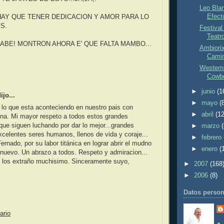
Leo Blan
Efecto
AY QUE TENER DEDICACION Y AMOR PARA LO
S.
Festival
Teatro
SABE! MONTRON AHORA E' QUE FALTA MAMBO...
Ambiorix
Camin
Western
Cowbo
►
junio
(1
jo...
►
mayo
(
 lo que esta aconteciendo en nuestro pais con
►
abril
(12
na. Mi mayor respeto a todos estos grandes
 que siguen luchando por dar lo mejor...grandes
►
marzo
celentes seres humanos, llenos de vida y coraje...
►
febrero
ernado, por su labor titánica en lograr abrir el mudno
►
enero
(
 nuevo. Un abrazo a todos. Respeto y admiracion...
y los extraño muchisimo. Sinceramente suyo,
►
2007
(168
►
2006
(8)
Datos person
ario