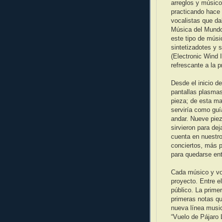
arreglos y músico
practicando hace
vocalistas que d
Música del Mundo)
este tipo de músi
sintetizadotes y 
(Electronic Wind 
refrescante a la 
Desde el inicio de
pantallas plasma
pieza; de esta ma
serviría como guí
andar. Nueve piez
sirvieron para de
cuenta en nuestro 
conciertos, más p
para quedarse ent
Cada músico y voc
proyecto. Entre e
público. La prime
primeras notas q
nueva línea music
“Vuelo de Pájaro 