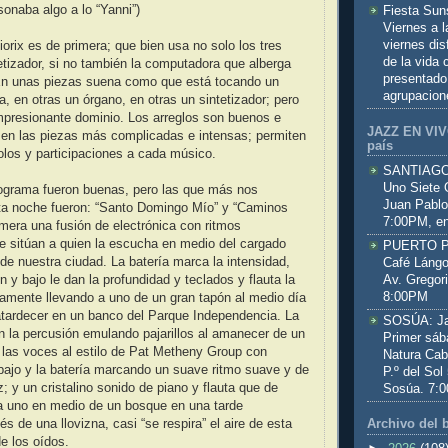
onaba algo a lo “Yanni”)
Fiesta Sun
Viernes a 
viernes dis
iorix es de primera; que bien usa no solo los tres
de la vida
tetizador, si no también la computadora que alberga
presentado
En unas piezas suena como que está tocando un
agrupacion
a, en otras un órgano, en otras un sintetizador; pero
mpresionante dominio. Los arreglos son buenos e
JAZZ EN VIVO
 en las piezas más complicadas e intensas; permiten
país
los y participaciones a cada músico.
SANTIAGO:
Uno Siete 
rograma fueron buenas, pero las que más nos
Juan Pablo
ta noche fueron: “Santo Domingo Mío” y “Caminos
7:00PM, en
imera una fusión de electrónica con ritmos
e sitúan a quien la escucha en medio del cargado
PUERTO PL
 de nuestra ciudad. La batería marca la intensidad,
Café Lángo
Av. Gregor
 y bajo le dan la profundidad y teclados y flauta la
8:00PM
amente llevando a uno de un gran tapón al medio día
 atardecer en un banco del Parque Independencia. La
SOSÚA: Jaz
n la percusión emulando pajarillos al amanecer de un
Primer sáb
 las voces al estilo de Pat Metheny Group con
Natura Cab
bajo y la batería marcando un suave ritmo suave y de
P.º del Sol
; y un cristalino sonido de piano y flauta que de
Sosúa. 7:
 a uno en medio de un bosque en una tarde
Archivo del 
s de una llovizna, casi “se respira” el aire de esta
e los oídos.