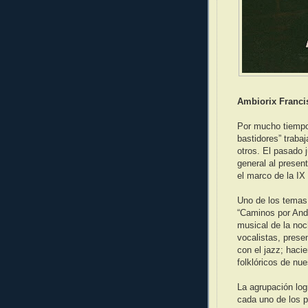
Ambiorix Franci
Por mucho tiempo
bastidores” traba
otros. El pasado 
general al presen
el marco de la IX
Uno de los temas d
“Caminos por Anda
musical de la no
vocalistas, prese
con el jazz; haci
folklóricos de nue
La agrupación logr
cada uno de los 