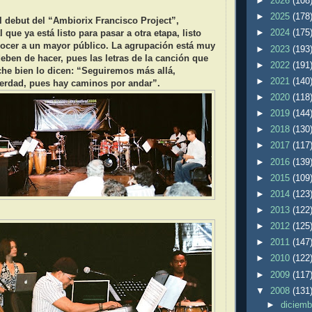
►
2026
(108
►
2025
(178
el debut del “Ambiorix Francisco Project”,
►
2024
(175
que ya está listo para pasar a otra etapa, listo
nocer a un mayor público. La agrupación está muy
►
2023
(193
deben de hacer, pues las letras de la canción que
►
2022
(191
che bien lo dicen: “Seguiremos más allá,
►
2021
(140
erdad, pues hay caminos por andar”.
►
2020
(118
►
2019
(144
►
2018
(130
►
2017
(117
►
2016
(139
►
2015
(109
►
2014
(123
►
2013
(122
►
2012
(125
►
2011
(147
►
2010
(122
►
2009
(117
▼
2008
(131
►
diciem