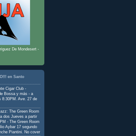
riguez De Mondesert -
!!! en Santo
te Cigar Club -
de Bossa y más - a
as 8:30PM. Ave. 27 de
Jazz: The Green Room
a dos Jueves a partir
0PM - The Green Room
ulio Aybar 17 segundo
nche Piantini. No cover