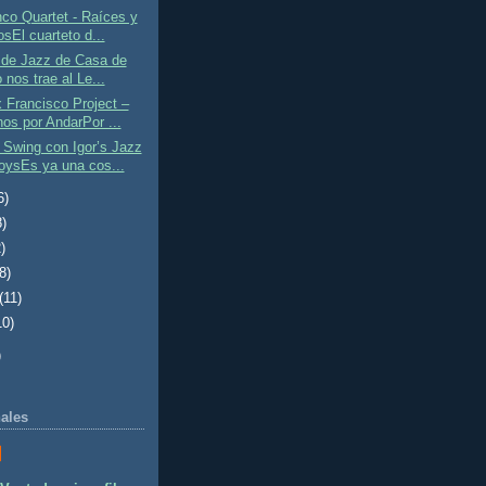
co Quartet - Raíces y
sEl cuarteto d...
 de Jazz de Casa de
 nos trae al Le...
 Francisco Project –
os por AndarPor ...
 Swing con Igor’s Jazz
ysEs ya una cos...
6)
8)
)
(8)
(11)
10)
)
ales