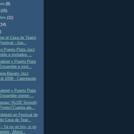
bre
(8)
e
(15)
mbre
(11)
(14)
)
rar el Casa de Teatro
estival - Jua...
u Puerto Plata Jazz
ble e invitados ...
briel y Puerto Plata
Ensamble e invit...
ana-Bávaro Jazz
val 2008 - Calentando
briel y Puerto Plata
Ensamble vienen ...
 grupo “ALOE Smooth
Project”Cuanta ale...
debutó en Festival de
de Casa de Teat...
– Ya no un trío, si no
rteto, ¡Mejor...