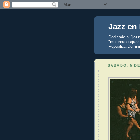
Jazz en
Dedicado al "jaz
"melomanos/jazzu
República Domini
SÁBADO, 5 DE