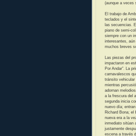
(aunque a veces s
El trabajo de Amb
teclados y el sin
las secuencias. 
piano de semi-col
siempre con un i
interesantes, aún
muchos breves so
Las piezas del p
impactaron en es
Por Andar”. La pr
carnavalescos qu
tránsito vehicular
mientras percusión
adornan melodios
a la frescura del
segunda inicia co
nuevo día; entran
Richard Bona; el 
nueva era a la vez
inmediato sitúan
justamente despué
escena a través d