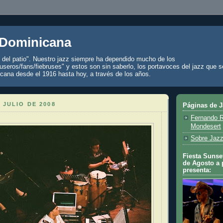
 Dominicana
z del patio". Nuestro jazz siempre ha dependido mucho de los
seros/fans/fiebruses" y estos son sin saberlo, los portavoces del jazz que s
cana desde el 1916 hasta hoy, a través de los años.
 JULIO DE 2008
Páginas de 
Fernando R
Mondesert
Sobre Jazz
Fiesta Sunset
de Agosto a 
presenta: