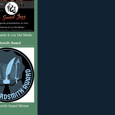
hardo & Los Del Medio
dsmith Award
smith Award Winner