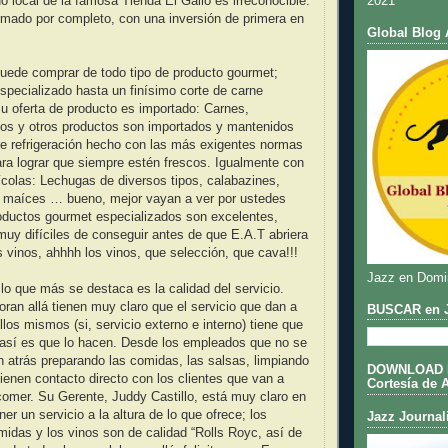
2021
uo local de la famosa Tienda El Gallo es irreconocible.
rmado por completo, con una inversión de primera en
Global Blog 
puede comprar de todo tipo de producto gourmet;
pecializado hasta un finísimo corte de carne
u oferta de producto es importado: Carnes,
os y otros productos son importados y mantenidos
de refrigeración hecho con las más exigentes normas
ara lograr que siempre estén frescos. Igualmente con
ícolas: Lechugas de diversos tipos, calabazines,
, maíces … bueno, mejor vayan a ver por ustedes
oductos gourmet especializados son excelentes,
uy difíciles de conseguir antes de que E.A.T abriera
s vinos, ahhhh los vinos, que selección, que cava!!!
Jazz en Domi
 lo que más se destaca es la calidad del servicio.
oran allá tienen muy claro que el servicio que dan a
BUSCAR en J
llos mismos (si, servicio externo e interno) tiene que
 así es que lo hacen. Desde los empleados que no se
n atrás preparando las comidas, las salsas, limpiando
DOWNLOAD DE
ienen contacto directo con los clientes que van a
Cortesía de 
omer. Su Gerente, Juddy Castillo, está muy claro en
ener un servicio a la altura de lo que ofrece; los
Jazz Journal
midas y los vinos son de calidad “Rolls Royc, así de