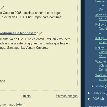
Freaking
miérc
jo...
Do...
e Octubre 2008, quisiera saber si esto sigue
Jazz en
 o el tel de E.A.T. Chef Depot para confirmar.
de Tea
Kelley J
Cuant
a...
Rodriguez De Mondesert
dijo...
Kelley J
mente ya en E.A.T. no celebran Jazz en vivo, pero
en pri
de entrar a este Blog y ver las ofertas que hay en
ngo, Santiago, La Vega y Cabarete.
Kelley 
Cuart
de ...
Wateke 
públi
Domin
Wateke 
en Ja
ario
►
enero
(
►
2007
(168
Inicio
Entrada antigua
►
2006
(8)
comentarios (Atom)