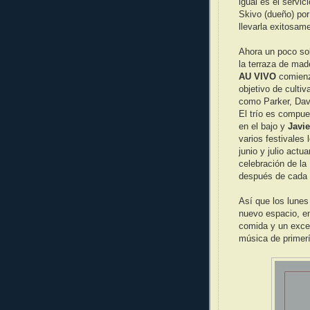
igual es el servic
Skivo (dueño) por
llevarla exitosam
Ahora un poco sob
la terraza de mad
AU VIVO
comienza
objetivo de cultiv
como Parker, Davi
El trío es compu
en el bajo y
Javi
varios festivales
junio y julio actu
celebración de la
después de cada 
Así que los lunes
nuevo espacio, en
comida y un excel
música de primerí