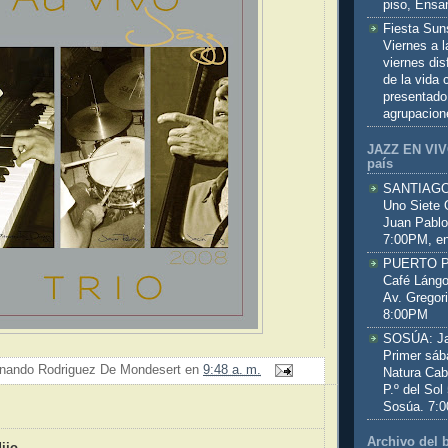
piso, Ensa
Fiesta Sun
Viernes a 
viernes dis
de la vida
presentado
agrupacion
JAZZ EN VIVO
país
SANTIAGO:
Uno Siete 
Juan Pablo
7:00PM, en
PUERTO PL
Café Lángo
Av. Gregor
8:00PM
SOSÚA: Jaz
Primer sáb
nando Rodriguez De Mondesert
en
9:48 a. m.
Natura Cab
P.º del Sol
Sosúa. 7:
:
Archivo del 