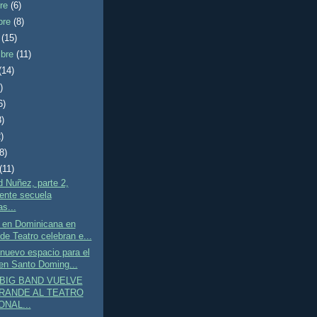
bre
(6)
bre
(8)
e
(15)
mbre
(11)
(14)
)
6)
8)
)
(8)
(11)
 Nuñez, parte 2,
ente secuela
s...
 en Dominicana en
de Teatro celebran e...
nuevo espacio para el
en Santo Doming...
BIG BAND VUELVE
RANDE AL TEATRO
ONAL...