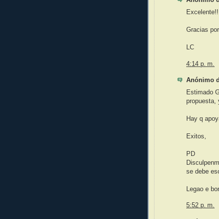
Anónimo di
Excelente!!
Gracias por
LC
4:14 p. m.
Anónimo di
Estimado G
propuesta, 
Hay q apoya
Exitos,
PD
Disculpenme
se debe esc
Legao e bom
5:52 p. m.