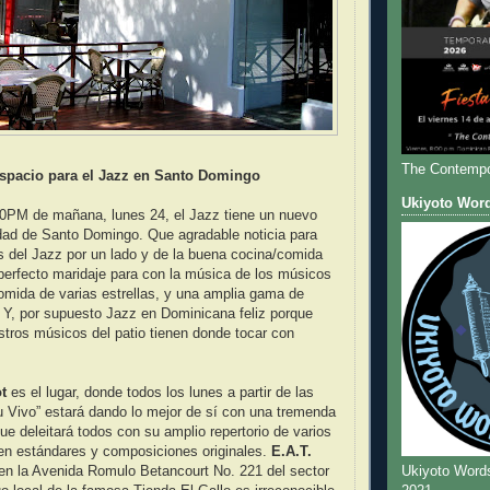
The Contempo
spacio para el Jazz en Santo Domingo
Ukiyoto Wor
:30PM de mañana, lunes 24, el Jazz tiene un nuevo
dad de Santo Domingo. Que agradable noticia para
 del Jazz por un lado y de la buena cocina/comida
 perfecto maridaje para con la música de los músicos
mida de varias estrellas, y una amplia gama de
 Y, por supuesto Jazz en Dominicana feliz porque
stros músicos del patio tienen donde tocar con
t
es el lugar, donde todos los lunes a partir de las
u Vivo” estará dando lo mejor de sí con una tremenda
que deleitará todos con su amplio repertorio de varios
en estándares y composiciones originales.
E.A.T.
Ukiyoto Word
en la Avenida Romulo Betancourt No. 221 del sector