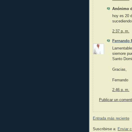
Anónimo di
hoy es 20 d
sucediendo,
2:37 p. m.
Fernando 
Lamentable
siemore pue
Santo Domi
Gracias,
Fernando
2:46 p. m.
Publicar un coment
Entrada más reciente
Suscribirse a:
Enviar 