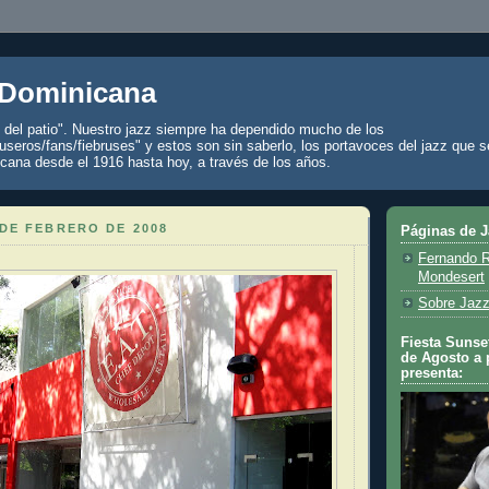
 Dominicana
z del patio". Nuestro jazz siempre ha dependido mucho de los
seros/fans/fiebruses" y estos son sin saberlo, los portavoces del jazz que s
cana desde el 1916 hasta hoy, a través de los años.
DE FEBRERO DE 2008
Páginas de 
Fernando R
Mondesert
Sobre Jazz
Fiesta Sunset
de Agosto a 
presenta: