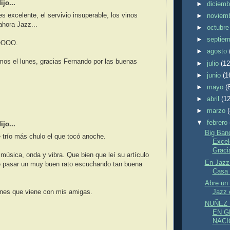
jo...
►
diciem
s excelente, el servivio insuperable, los vinos
►
noviem
 ahora Jazz...
►
octubr
►
septie
OOO.
►
agosto
os el lunes, gracias Fernando por las buenas
►
julio
(12
►
junio
(1
►
mayo
(
►
abril
(12
►
marzo
▼
febrero
jo...
Big Band
trío más chulo el que tocó anoche.
Excel
Gracia
úsica, onda y vibra. Que bien que leí su artículo
En Jazz
e pasar un muy buen rato escuchando tan buena
Casa 
Abre un 
Jazz 
unes que viene con mis amigas.
NUÑEZ 
EN G
NACI