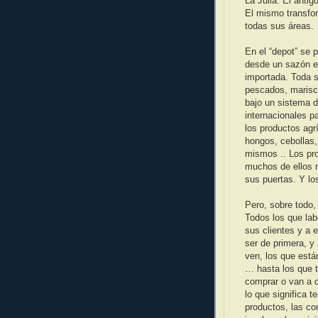
La Julia. El antig
El mismo transfo
todas sus áreas.
En el “depot” se 
desde un sazón es
importada. Toda s
pescados, marisc
bajo un sistema 
internacionales p
los productos agr
hongos, cebollas
mismos .. Los pr
muchos de ellos m
sus puertas. Y lo
Pero, sobre todo,
Todos los que lab
sus clientes y a e
ser de primera, y
ven, los que está
… hasta los que t
comprar o van a c
lo que significa t
productos, las co