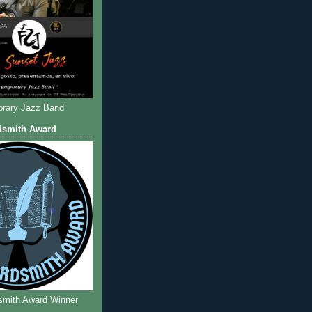
rary Jazz Band
dsmith Award
smith Award Winner