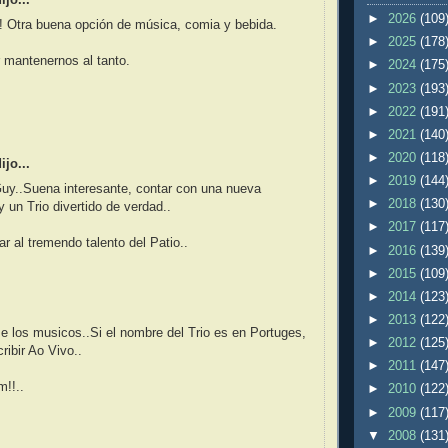
jo...
►
2026
(109
! Otra buena opción de música, comia y bebida.
►
2025
(178
 mantenernos al tanto.
►
2024
(175
►
2023
(193
►
2022
(191
►
2021
(140
►
2020
(118
jo...
►
2019
(144
uy..Suena interesante, contar con una nueva
►
2018
(130
y un Trio divertido de verdad..
►
2017
(117
r al tremendo talento del Patio..
►
2016
(139
►
2015
(109
►
2014
(123
►
2013
(122
 los musicos..Si el nombre del Trio es en Portuges,
►
2012
(125
ribir Ao Vivo..
►
2011
(147
!!..
►
2010
(122
►
2009
(117
▼
2008
(131