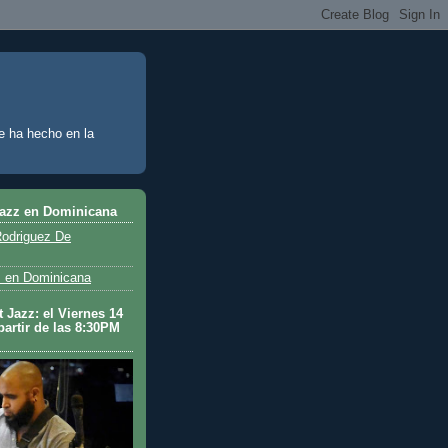
e ha hecho en la
Jazz en Dominicana
odriguez De
 en Dominicana
 Jazz: el Viernes 14
partir de las 8:30PM