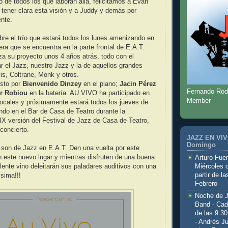
io de todos los que laboran allá, felicitamos a Evan
 tener clara esta visión y a Juddy y demás por
ente.
re el trío que estará todos los lunes amenizando en
era que se encuentra en la parte frontal de E.A.T.
 su proyecto unos 4 años atrás, todo con el
ar el Jazz, nuestro Jazz y la de aquellos grandes
s, Coltrane, Monk y otros.
esto por
Bienvenido Dinzey
en el piano;
Jacin Pérez
Fernando Rod
er Robiou
en la batería. AU VIVO ha participado en
Member
 locales y próximamente estará todos los jueves de
ando en el Bar de Casa de Teatro durante la
 IX versión del Festival de Jazz de Casa de Teatro,
concierto.
JAZZ EN VIVO
Domingo
 son de Jazz en E.A.T. Den una vuelta por este
 este nuevo lugar y mientras disfruten de una buena
Arturo Fuen
Miércoles 
ente vino deleitarán sus paladares auditivos con una
partir de l
sima!!!
Febrero
Noche de 
Band - Cad
de las 9:3
- Andrés J