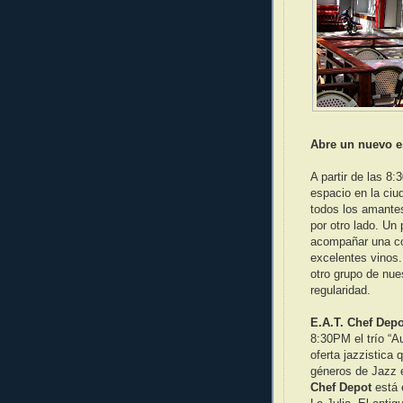
Abre un nuevo e
A partir de las 8
espacio en la ciu
todos los amantes
por otro lado. Un
acompañar una co
excelentes vinos.
otro grupo de nue
regularidad.
E.A.T. Chef Depo
8:30PM el trío “A
oferta jazzistica 
géneros de Jazz 
Chef Depot
está 