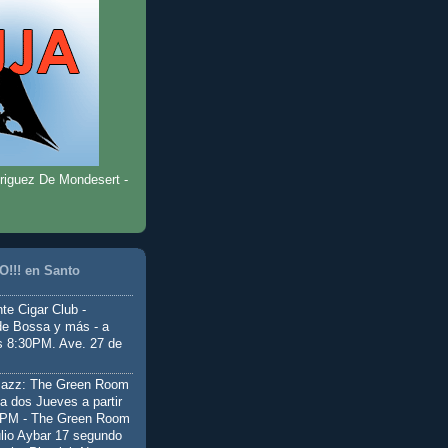
riguez De Mondesert -
!!! en Santo
te Cigar Club -
de Bossa y más - a
as 8:30PM. Ave. 27 de
Jazz: The Green Room
a dos Jueves a partir
0PM - The Green Room
ulio Aybar 17 segundo