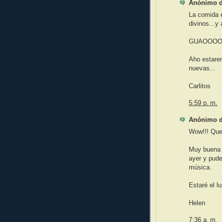
Anónimo di
La comida e
divinos...y
GUAOOOO
Aho estarem
nuevas...
Carlitos
5:59 p. m.
Anónimo di
Wow!!! Que 
Muy buena m
ayer y pud
música.
Estaré el l
Helen
7:36 a. m.