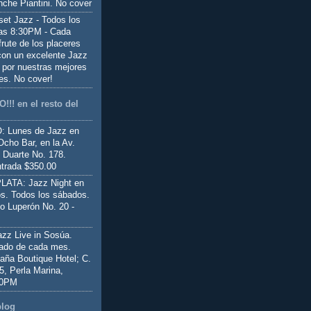
nche Piantini. No cover
set Jazz - Todos los
las 8:30PM - Cada
frute de los placeres
 con un excelente Jazz
 por nuestras mejores
es. No cover!
!!! en el resto del
 Lunes de Jazz en
Ocho Bar, en la Av.
 Duarte No. 178.
trada $350.00
ATA: Jazz Night en
s. Todos los sábados.
io Luperón No. 20 -
z Live in Sosúa.
ado de cada mes.
aña Boutique Hotel; C.
 5, Perla Marina,
00PM
blog