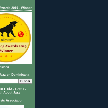
Awards 2019 - Winner
nicana
azz en Dominicana
L DÍA - Gratis -
All About Jazz
ists Association