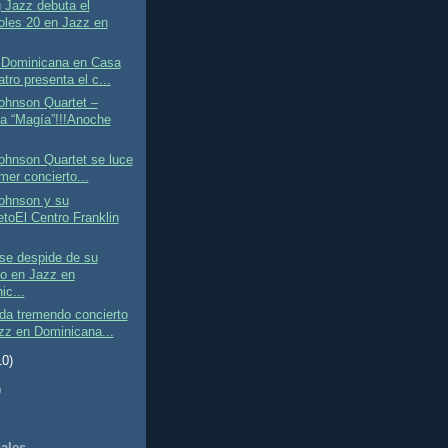
 Jazz debuta el
oles 20 en Jazz en
 Dominicana en Casa
tro presenta el c...
ohnson Quartet –
a “Magía”!!!Anoche
ohnson Quartet se luce
mer concierto...
Johnson y su
etoEl Centro Franklin
se despide de su
co en Jazz en
ic...
da tremendo concierto
zz en Dominicana...
10)
)