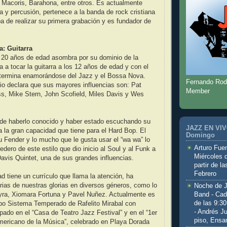
 Macoris, Barahona, entre otros. Es actualmente
ía y percusión, pertenece a la banda de rock cristiana
a de realizar su primera grabación y es fundador de
: Guitarra
e 20 años de edad asombra por su dominio de la
a a tocar la guitarra a los 12 años de edad y con el
o termina enamorándose del Jazz y el Bossa Nova.
Fernando Rod
io declara que sus mayores influencias son: Pat
Member
s, Mike Stern, John Scofield, Miles Davis y Wes
de haberlo conocido y haber estado escuchando su
JAZZ EN VIVO
 la gran capacidad que tiene para el Hard Bop. El
Domingo
 Fender y lo mucho que le gusta usar el “wa wa” lo
Arturo Fuen
dero de este estilo que dio inicio al Soul y al Funk a
Miércoles 
Davis Quintet, una de sus grandes influencias.
partir de l
Febrero
d tiene un currículo que llama la atención, ha
ias de nuestras glorias en diversos géneros, como lo
Noche de 
Band - Cad
eyra, Xiomara Fortuna y Pavel Nuñez. Actualmente es
de las 9:3
rupo Sistema Temperado de Rafelito Mirabal con
- Andrés J
ipado en el “Casa de Teatro Jazz Festival” y en el “1er
piso, Ensa
mericano de la Música”, celebrado en Playa Dorada