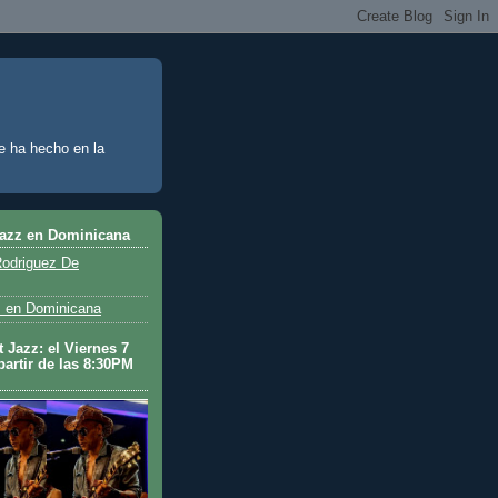
e ha hecho en la
Jazz en Dominicana
odriguez De
 en Dominicana
 Jazz: el Viernes 7
partir de las 8:30PM