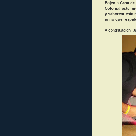
Bajen a Casa de 
Colonial este mi
y saborear esta 
si no que respal
A continuación:
J