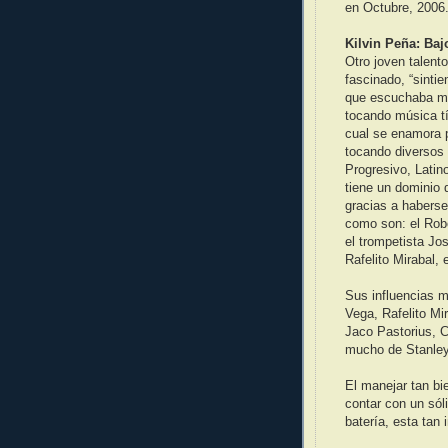
en Octubre, 2006
Kilvin Peña: Baj
Otro joven talen
fascinado, “sinti
que escuchaba mús
tocando música tí
cual se enamora 
tocando diversos 
Progresivo, Latin
tiene un dominio 
gracias a haberse
como son: el Robe
el trompetista Jo
Rafelito Mirabal, 
Sus influencias m
Vega, Rafelito Mi
Jaco Pastorius, C
mucho de Stanley
El manejar tan bi
contar con un sól
batería, esta tan 