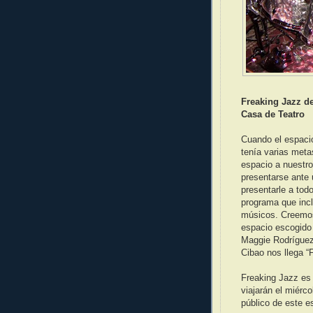
Freaking Jazz d
Casa de Teatro
Cuando el espaci
tenía varias meta
espacio a nuestro
presentarse ante 
presentarle a tod
programa que inc
músicos. Creemos
espacio escogido 
Maggie Rodríguez;
Cibao nos llega “
Freaking Jazz es 
viajarán el miérc
público de este e