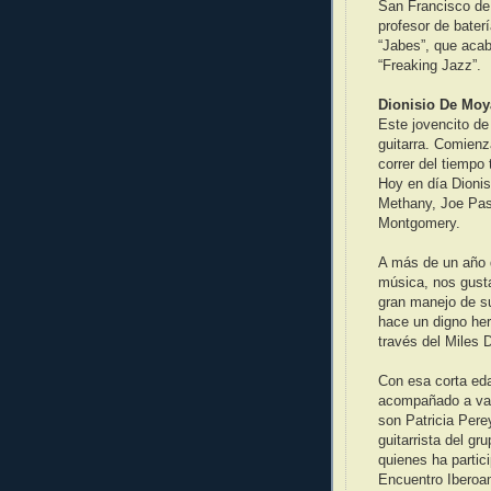
San Francisco de
profesor de bater
“Jabes”, que acab
“Freaking Jazz”.
Dionisio De Moya
Este jovencito d
guitarra. Comienz
correr del tiemp
Hoy en día Dionis
Methany, Joe Pas
Montgomery.
A más de un año 
música, nos gusta
gran manejo de su
hace un digno here
través del Miles 
Con esa corta eda
acompañado a var
son Patricia Per
guitarrista del g
quienes ha partic
Encuentro Iberoa