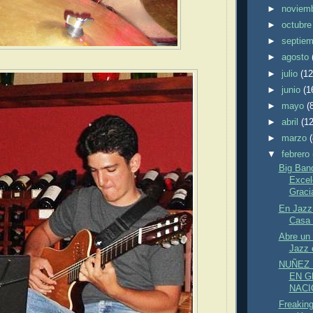
►
noviem
►
octubr
►
septie
►
agosto
►
julio
(12
►
junio
(1
►
mayo
(
►
abril
(12
►
marzo
▼
febrero
Big Band
Excel
Gracia
En Jazz
Casa 
Abre un 
Jazz 
NUÑEZ 
EN G
NACI
Freaking