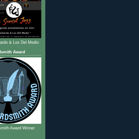
hardo & Los Del Medio
dsmith Award
smith Award Winner