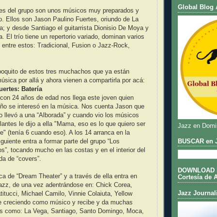
Global Blog 
ntes del grupo son unos músicos muy preparados y
. Ellos son Jason Paulino Fuertes, oriundo de La
ía; y desde Santiago el guitarrista Dionisio De Moya y
a. El trío tiene un repertorio variado, dominan varios
 entre estos: Tradicional, Fusion o Jazz-Rock,
quito de estos tres muchachos que ya están
sica por allá y ahora vienen a compartirla por acá:
ertes: Batería
con 24 años de edad nos llega este joven quien
o se interesó en la música. Nos cuenta Jason que
o llevó a una “Alborada” y cuando vio los músicos
lantes le dijo a ella "Mama, eso es lo que quiero ser
Jazz en Domi
" (tenía 6 cuando eso). A los 14 arranca en la
BUSCAR en J
iguiente entra a formar parte del grupo “Los
”, tocando mucho en las costas y en el interior del
da de “covers”.
DOWNLOAD DE
a de “Dream Theater” y a través de ella entra en
Cortesía de 
Jazz, de una vez adentrándose en: Chick Corea,
Jazz Journal
itucci, Michael Camilo, Vinnie Colaiuta, Yellow
ue creciendo como músico y recibe y da muchas
res como: La Vega, Santiago, Santo Domingo, Moca,