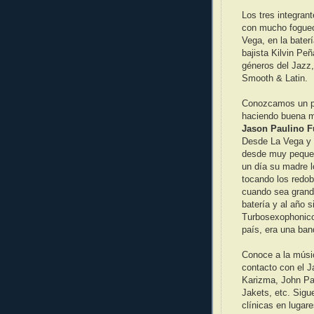
Los tres integra
con mucho fogueo
Vega, en la bater
bajista Kilvin Peñ
géneros del Jazz,
Smooth & Latin.
Conozcamos un po
haciendo buena mú
Jason Paulino Fu
Desde La Vega y 
desde muy pequeñ
un día su madre l
tocando los redob
cuando sea grande
batería y al año s
Turbosexophonicos
país, era una ban
Conoce a la músic
contacto con el 
Karizma, John Pat
Jakets, etc. Sig
clínicas en luga