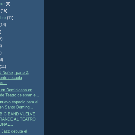
bre
(8)
e
(15)
mbre
(11)
(14)
)
6)
8)
)
(8)
(11)
 Nuñez, parte 2,
ente secuela
s...
 en Dominicana en
de Teatro celebran e...
nuevo espacio para el
en Santo Doming...
BIG BAND VUELVE
RANDE AL TEATRO
ONAL...
 Jazz debuta el