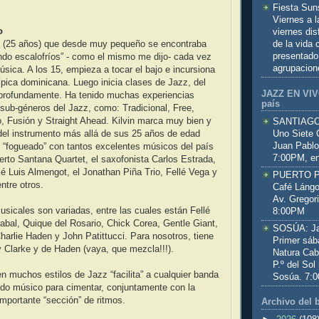
.
Fiesta Sun
Viernes a 
o
viernes dis
de la vida
to (25 años) que desde muy pequeño se encontraba
presentado
endo escalofríos” - como el mismo me dijo- cada vez
agrupacion
ica. A los 15, empieza a tocar el bajo e incursiona
pica dominicana. Luego inicia clases de Jazz, del
JAZZ EN VIVO
profundamente. Ha tenido muchas experiencias
país
sub-géneros del Jazz, como: Tradicional, Free,
o, Fusión y Straight Ahead. Kilvin marca muy bien y
SANTIAGO:
Uno Siete 
del instrumento más allá de sus 25 años de edad
Juan Pablo
 “fogueado” con tantos excelentes músicos del país
7:00PM, en
rto Santana Quartet, el saxofonista Carlos Estrada,
sé Luis Almengot, el Jonathan Piña Trio, Fellé Vega y
PUERTO PL
entre otros.
Café Lángo
Av. Gregor
usicales son variadas, entre las cuales están Fellé
8:00PM
rabal, Quique del Rosario, Chick Corea, Gentle Giant,
SOSÚA: Jaz
harlie Haden y John Patittucci. Para nosotros, tiene
Primer sáb
 Clarke y de Haden (vaya, que mezcla!!!).
Natura Cab
P.º del Sol
en muchos estilos de Jazz “facilita” a cualquier banda
Sosúa. 7:
ido músico para cimentar, conjuntamente con la
importante “sección” de ritmos.
Archivo del 