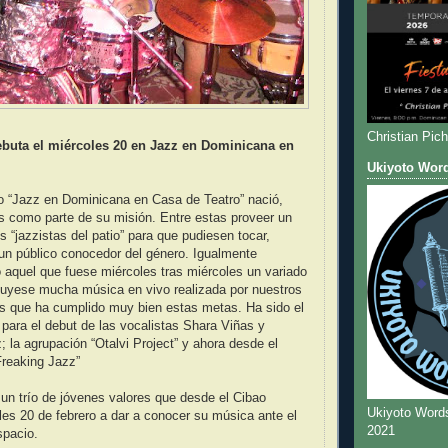
Christian Pic
ebuta el miércoles 20 en Jazz en Dominicana en
Ukiyoto Wor
o “Jazz en Dominicana en Casa de Teatro” nació,
s como parte de su misión. Entre estas proveer un
s “jazzistas del patio” para que pudiesen tocar,
un público conocedor del género. Igualmente
o aquel que fuese miércoles tras miércoles un variado
luyese mucha música en vivo realizada por nuestros
 que ha cumplido muy bien estas metas. Ha sido el
para el debut de las vocalistas Shara Viñas y
 la agrupación “Otalvi Project” y ahora desde el
Freaking Jazz”
un trío de jóvenes valores que desde el Cibao
Ukiyoto Word
oles 20 de febrero a dar a conocer su música ante el
2021
spacio.