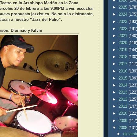
►
2026
(108
Teatro en la Arzobispo Meriño en la Zona
►
2025
(178
ércoles 20 de febrero a las 9:00PM a ver, escuchar
nueva propuesta jazzística. No solo lo disfrutarán,
►
2024
(175
daran a nuestro “Jazz del Patio”.
►
2023
(193
►
2022
(191
ason, Dionisio y Kilvin
►
2021
(140
►
2020
(118
►
2019
(144
►
2018
(130
►
2017
(117
►
2016
(139
►
2015
(109
►
2014
(123
►
2013
(122
►
2012
(125
►
2011
(147
►
2010
(122
►
2009
(117
▼
2008
(131
►
diciem