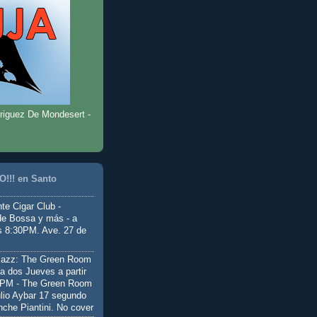
riguez De Mondesert -
!!! en Santo
te Cigar Club -
de Bossa y más - a
as 8:30PM. Ave. 27 de
Jazz: The Green Room
a dos Jueves a partir
0PM - The Green Room
ulio Aybar 17 segundo
nche Piantini. No cover