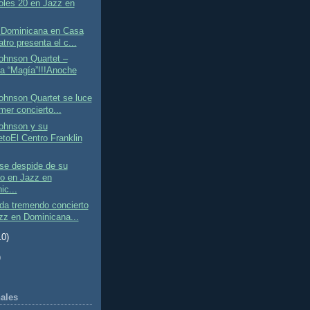
oles 20 en Jazz en
 Dominicana en Casa
tro presenta el c...
ohnson Quartet –
a “Magía”!!!Anoche
ohnson Quartet se luce
mer concierto...
Johnson y su
etoEl Centro Franklin
se despide de su
co en Jazz en
ic...
da tremendo concierto
zz en Dominicana...
10)
)
ales