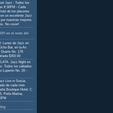
set Jazz - Todos los
las 8:30PM - Cada
frute de los placeres
 con un excelente Jazz
 por nuestras mejores
es. No cover!
!!! en el resto del
 Lunes de Jazz en
Ocho Bar, en la Av.
 Duarte No. 178.
trada $350.00
ATA: Jazz Night en
s. Todos los sábados.
io Luperón No. 20 -
z Live in Sosúa.
ado de cada mes.
aña Boutique Hotel; C.
 5, Perla Marina,
00PM
blog