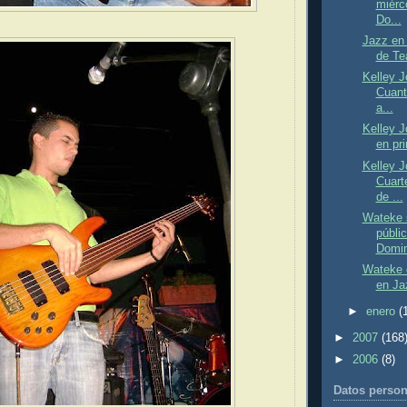
miérc
Do...
Jazz en
de Tea
Kelley J
Cuant
a...
Kelley J
en pri
Kelley 
Cuart
de ...
Wateke 
públi
Domin
Wateke 
en Ja
►
enero
(
►
2007
(168
►
2006
(8)
Datos person