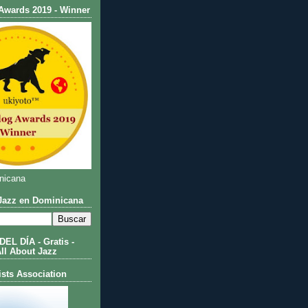
Awards 2019 - Winner
nicana
azz en Dominicana
L DÍA - Gratis -
All About Jazz
ists Association