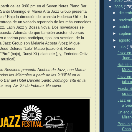
►
2026
(108
partir de las 9:00 pm en el Seven Notes Piano Bar
▼
2025
(178
ó Santo Domingo el Marea Alta Jazz Group presenta
►
diciem
z! Bajo la dirección del pianista Federico Ortíz, la
►
noviem
ntrega de un variado repertorio de los más conocidos
►
octubr
azz, Latin Jazz y Bossa Nova. Dos novedades se
ropuesta. Además de que también asisten diversos
►
septie
 a tarima para participar, tipo jam session, de la
►
agosto
ta Jazz Group son Melanie Acosta (voz); Miguel
▼
julio
(19
 José Dolores ¨Lolo¨ Mateo (saxofón); Ramón
Jazz en 
Piro¨ (bajo); Duoyi Xi ( clarinete ); y, Federico Ortiz
Juan 
 musical).
Rafelito
ic Sessions presenta Noches de Jazz, con Marea
Meza p
odos los Miércoles a partir de las 9:00PM en el
Jazz en 
 Bar del Hotel Barceló Santo Domingo; situ en la
julio 
 esq. Av. 27 de Febrero. No cover.
Fiesta S
su pro
Jazz en 
a Sea
Un encue
Mirand
Para la 
Casa 