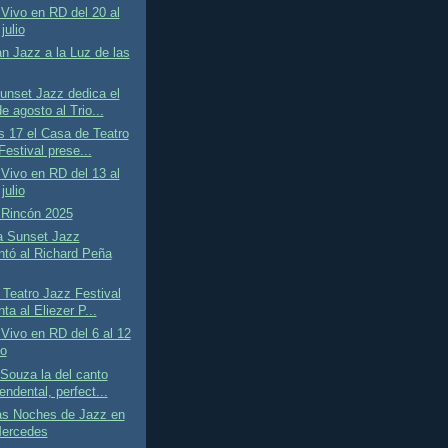
Vivo en RD del 20 al
julio
n Jazz a la Luz de las
unset Jazz dedica el
e agosto al Trio...
s 17 el Casa de Teatro
estival prese...
Vivo en RD del 13 al
julio
 Rincón 2025
a Sunset Jazz
ntó al Richard Peña
Teatro Jazz Festival
ta al Eliezer P...
Vivo en RD del 6 al 12
io
Souza la del canto
endental, perfect...
as Noches de Jazz en
ercedes