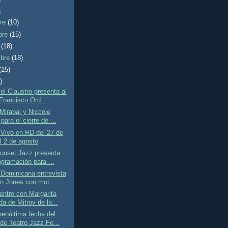
)
)
bre
(10)
bre
(15)
e
(18)
mbre
(18)
(15)
)
el Claustro presenta al
Francisco Ord...
 Mirabal y Niccole
ara el cierre de ...
Vivo en RD del 27 de
al 2 de agosto
unset Jazz presenta
gramación para ...
Dominicana entrevista
n Jones con mot...
ntro con Margarita
a de Mitrov de la...
penúltima fecha del
de Teatro Jazz Fe...