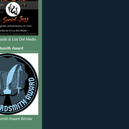
hardo & Los Del Medio
dsmith Award
smith Award Winner