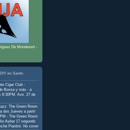
riguez De Mondesert -
!!! en Santo
te Cigar Club -
de Bossa y más - a
as 8:30PM. Ave. 27 de
Jazz: The Green Room
a dos Jueves a partir
0PM - The Green Room
ulio Aybar 17 segundo
nche Piantini. No cover