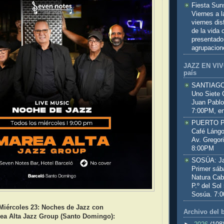
Fiesta Sun
Viernes a 
viernes dis
de la vida
presentado
agrupacion
JAZZ EN VIVO
país
SANTIAGO:
Uno Siete 
Juan Pablo
7:00PM, en
PUERTO PL
Café Lángo
Av. Gregor
8:00PM
SOSÚA: Jaz
Primer sáb
Natura Cab
P.º del Sol
Sosúa. 7:
Miércoles 23: Noches de Jazz con
Archivo del 
ea Alta Jazz Group (Santo Domingo):