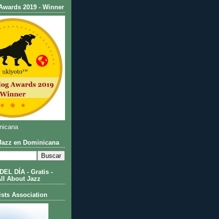
Awards 2019 - Winner
nicana
azz en Dominicana
L DÍA - Gratis -
All About Jazz
ists Association