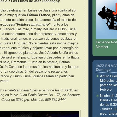
es 21: Los Lunes de Jazz (Santiago):
julio celebrarán en Lunes de Jazz una vuelta al sol
de la muy querida
Fátima Franco
, pilar y alma de
ara esta ocasión única, les acompaña el talento de
 propuesta“Folklore Imaginario”
, junto a los
s Ivanova Casimiro, Smarly Belliard y Cukin Curiel.
 la noche estará llena de sorpresas y emociones y
u tradicional jameo, el corazón de Lunes de Jazz en
Fernando Rod
o Siete Ocho Bar. No te pierdas esta noche mágica
Member
rutar buena música y dejarte llevar por la energía de
 . El ¡grupo de planta es: José Alberto Ureña en los
Belliard en el piano, Eustiquio Céspedes en la flauta,
el bajo, Emmanuel Cueto en la batería, Fatima
JAZZ EN VIVO
ukín Curiel en la percusión, los habituales y los que
Domingo
so. La coordinación del espacio le recae a los
anco y Cukín Curiel, quienes también participan
Arturo Fuen
Miércoles 
vento!
partir de l
Febrero
 se celebran cada lunes a partir de las 8:30PM, en
r, en la Av. Juan Pablo Duarte No. 178, en Santiago
Noche de 
. Cover de $250 p/p. Más info 809-889-2444
Band - Cad
de las 9:3
- Andrés J
piso, Ensa