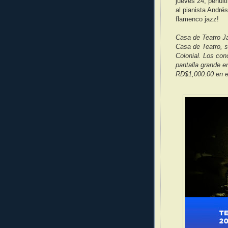
jueves 24, penúlt
al pianista Andrés
flamenco jazz!
Casa de Teatro J
Casa de Teatro, s
Colonial. Los con
pantalla grande e
RD$1,000.00 en e