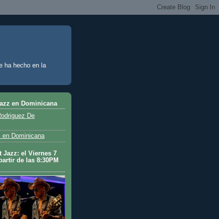
e ha hecho en la
Jazz en Dominicana
odriguez De
 en Dominicana
 Jazz: el Viernes 7
partir de las 8:30PM