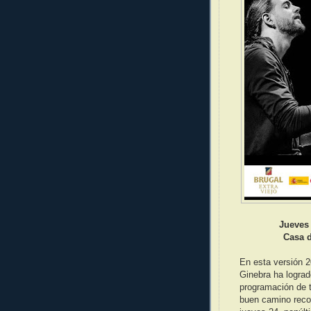
Jueves 
Casa d
En esta versión 2
Ginebra ha lograd
programación de t
buen camino reco