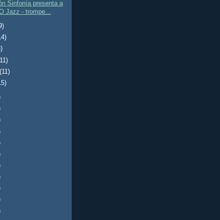
n Sinfonía presenta a
O Jazz - trompe...
9)
14)
)
(11)
(11)
15)
)
)
)
)
)
)
)
)
)
)
)