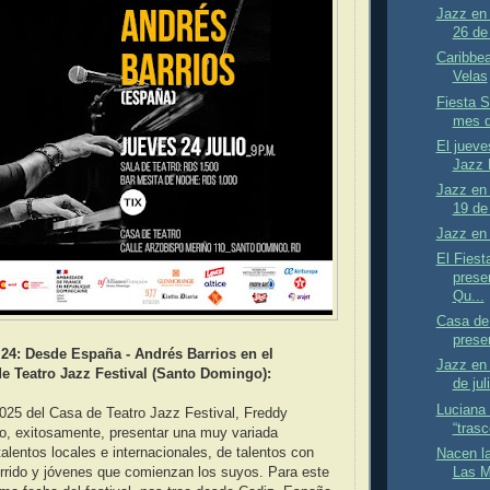
Jazz en 
26 de 
Caribbea
Velas
Fiesta S
mes d
El jueve
Jazz F
Jazz en 
19 de 
Jazz en
El Fiest
prese
Qu...
Casa de 
presen
24: Desde España - Andrés Barrios en el
Jazz en 
e Teatro Jazz Festival (Santo Domingo):
de jul
Luciana 
025 del Casa de Teatro Jazz Festival, Freddy
“trasc
o, exitosamente, presentar una muy variada
alentos locales e internacionales, de talentos con
Nacen l
Las M
rrido y jóvenes que comienzan los suyos. Para este