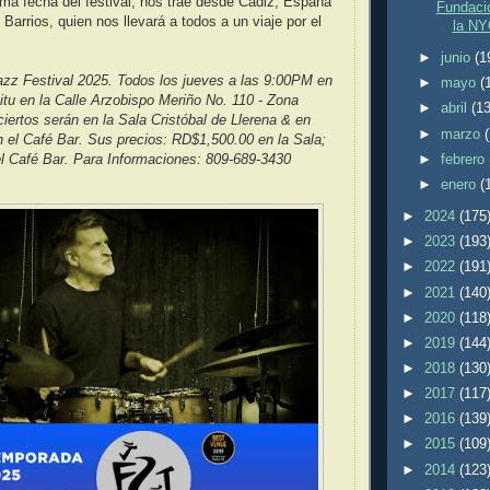
ima fecha del festival, nos trae desde Cadiz, España
Fundació
 Barrios, quien nos llevará a todos a un viaje por el
la NY
►
junio
(1
azz Festival 2025. Todos los jueves a las 9:00PM en
►
mayo
(
itu en la Calle Arzobispo Meriño No. 110 - Zona
►
abril
(13
ciertos serán en la Sala Cristóbal de Llerena & en
►
marzo
n el Café Bar. Sus precios: RD$1,500.00 en la Sala;
►
febrero
l Café Bar. Para Informaciones: 809-689-3430
►
enero
(
►
2024
(175
►
2023
(193
►
2022
(191
►
2021
(140
►
2020
(118
►
2019
(144
►
2018
(130
►
2017
(117
►
2016
(139
►
2015
(109
►
2014
(123