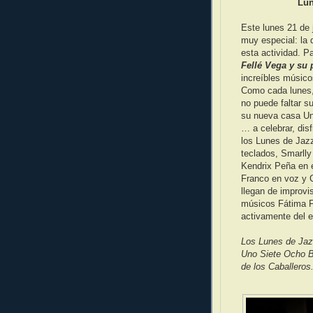
Lun
Este lunes 21 de 
muy especial: la 
esta actividad. P
Fellé Vega y su
increíbles músico
Como cada lunes,
no puede faltar s
su nueva casa Un
… a celebrar, disf
los Lunes de Jazz
teclados, Smarlly 
Kendrix Peña en 
Franco en voz y C
llegan de improvi
músicos Fátima Fr
activamente del e
Los Lunes de Jazz
Uno Siete Ocho Ba
de los Caballeros