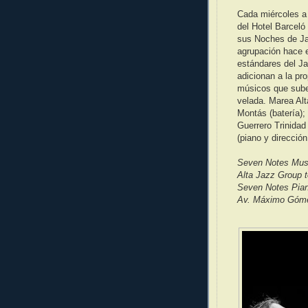
Cada miércoles a 
del Hotel Barcel
sus Noches de Jaz
agrupación hace e
estándares del J
adicionan a la p
músicos que suben
velada. Marea Al
Montás (batería);
Guerrero Trinidad ¨
(piano y dirección
Seven Notes Mus
Alta Jazz Group t
Seven Notes Piano
Av. Máximo Gómez