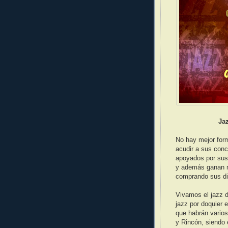
Jaz
No hay mejor for
acudir a sus conc
apoyados por sus 
y además ganan m
comprando sus di
Vivamos el jazz 
jazz por doquier 
que habrán vario
y Rincón, siendo 