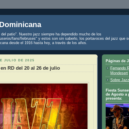
 Dominicana
z del patio". Nuestro jazz siempre ha dependido mucho de los
seros/fans/fiebruses" y estos son sin saberlo, los portavoces del jazz que s
cana desde el 1916 hasta hoy, a través de los años.
E JULIO DE 2025
Páginas de 
en RD del 20 al 26 de julio
Fernando R
Mondesert
Sobre Jazz
Fiesta Sunset
de Agosto a 
presenta: