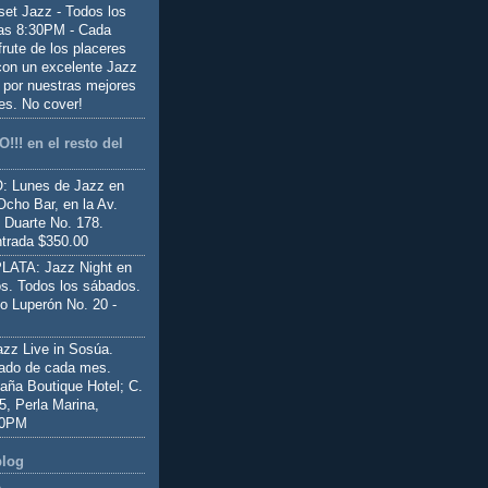
set Jazz - Todos los
las 8:30PM - Cada
frute de los placeres
 con un excelente Jazz
 por nuestras mejores
es. No cover!
!!! en el resto del
 Lunes de Jazz en
Ocho Bar, en la Av.
 Duarte No. 178.
trada $350.00
ATA: Jazz Night en
s. Todos los sábados.
io Luperón No. 20 -
z Live in Sosúa.
ado de cada mes.
aña Boutique Hotel; C.
 5, Perla Marina,
00PM
blog