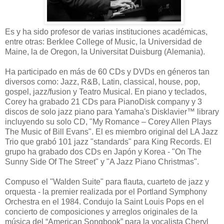
Es y ha sido profesor de varias instituciones académicas,
entre otras: Berklee College of Music, la Universidad de
Maine, la de Oregon, la Universitat Duisburg (Alemania).
Ha participado en más de 60 CDs y DVDs en géneros tan
diversos como: Jazz, R&B, Latin, classical, house, pop,
gospel, jazz/fusion y Teatro Musical. En piano y teclados,
Corey ha grabado 21 CDs para PianoDisk company y 3
discos de solo jazz piano para Yamaha's Disklavier™ library
incluyendo su solo CD, "My Romance – Corey Allen Plays
The Music of Bill Evans". El es miembro original del LA Jazz
Trio que grabó 101 jazz "standards" para King Records. El
grupo ha grabado dos CDs en Japón y Korea - "On The
Sunny Side Of The Street" y "A Jazz Piano Christmas".
Compuso el "Walden Suite" para flauta, cuarteto de jazz y
orquesta - la premier realizada por el Portland Symphony
Orchestra en el 1984. Condujo la Saint Louis Pops en el
concierto de composiciones y arreglos originales de la
música del “American Songbook” para la vocalista Cheryl