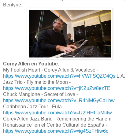
Bentyne.
Corey Allen en Youtube:
My Foolish Heart - Corey Allen & Vocalese -
https://www.youtube.com/watch?v=hVWFSQZO4Qs
L.A.
Jazz Trío - Fly me to the Moon -
https://www.youtube.com/watch?v=jKZuZw8ezTE
Chuck Mangione - Secret of Love -
https://www.youtube.com/watch?v=R4NMGyCaLhw
Caribbean Jazz Tour - Fula -
https://www.youtube.com/watch?v=U2tHHCoMl4w
Corey Allen Jazz Band ¨Remembering the Harlem
Renaissance¨ en el Centro Cultural de España -
https://www.youtube.com/watch?v=ig4SzFHiw6c