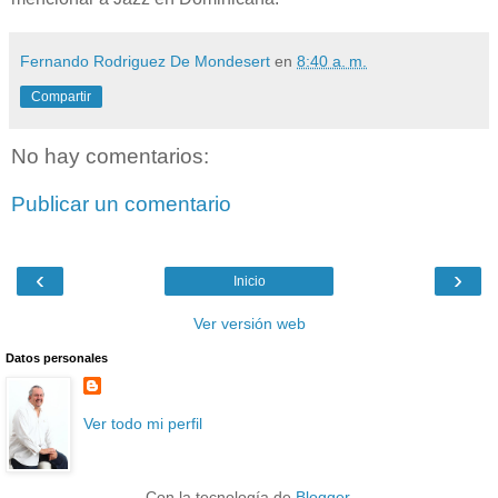
Fernando Rodriguez De Mondesert
en
8:40 a. m.
Compartir
No hay comentarios:
Publicar un comentario
‹
›
Inicio
Ver versión web
Datos personales
Ver todo mi perfil
Con la tecnología de
Blogger
.