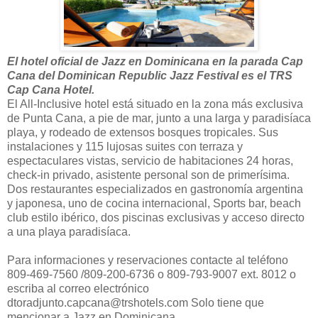
El hotel oficial de Jazz en Dominicana en la parada Cap
Cana del Dominican Republic Jazz Festival es el TRS
Cap Cana Hotel.
El All-Inclusive hotel está situado en la zona más exclusiva
de Punta Cana, a pie de mar, junto a una larga y paradisíaca
playa, y rodeado de extensos bosques tropicales. Sus
instalaciones y 115 lujosas suites con terraza y
espectaculares vistas, servicio de habitaciones 24 horas,
check-in privado, asistente personal son de primerísima.
Dos restaurantes especializados en gastronomía argentina
y japonesa, uno de cocina internacional, Sports bar, beach
club estilo ibérico, dos piscinas exclusivas y acceso directo
a una playa paradisíaca.
Para informaciones y reservaciones contacte al teléfono
809-469-7560 /809-200-6736 o 809-793-9007 ext. 8012 o
escriba al correo electrónico
dtoradjunto.capcana@trshotels.com Solo tiene que
mencionar a Jazz en Dominicana.