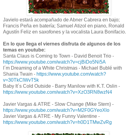
Javielo estará acompañado de Abner Cabrera en bajo;
Francis Peña en batería; Samuel Atizol en piano, Ronald
Agustín Feliz en saxofones y la vocalista Laura Bonifacio.
En lo que llega el viernes disfruta de algunos de los
temas en youtube:
Santa Claus is Coming to Town - David Benoit Trio -
https://www.youtube.com/watch?v=cjBiDo5Ni5A
I´m Dreaming of a White Christmas - Michael Bublé with
Shania Twain -
https://www.youtube.com/watch?
v=30TkClWvT5k
Baby It´s Cold Outside - Barry Manilow with K.T. Oslin -
https://www.youtube.com/watch?v=XzO3RN8wzN4
Javier Vargas & ATRE - Slow Change (Mike Stern) -
https://www.youtube.com/watch?v=M2F0GYeoXlo
Javier Vargas & ATRE - My Funny Valentine -
https://www.youtube.com/watch?v=h0D1TMwZvRg