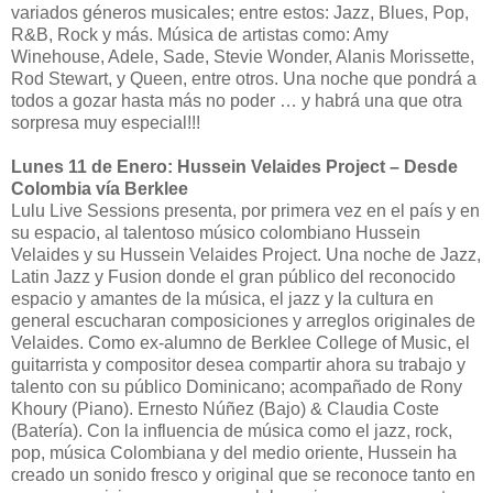
variados géneros musicales; entre estos: Jazz, Blues, Pop,
R&B, Rock y más. Música de artistas como: Amy
Winehouse, Adele, Sade, Stevie Wonder, Alanis Morissette,
Rod Stewart, y Queen, entre otros. Una noche que pondrá a
todos a gozar hasta más no poder … y habrá una que otra
sorpresa muy especial!!!
Lunes 11 de Enero: Hussein Velaides Project – Desde
Colombia vía Berklee
Lulu Live Sessions presenta, por primera vez en el país y en
su espacio, al talentoso músico colombiano Hussein
Velaides y su Hussein Velaides Project. Una noche de Jazz,
Latin Jazz y Fusion donde el gran público del reconocido
espacio y amantes de la música, el jazz y la cultura en
general escucharan composiciones y arreglos originales de
Velaides. Como ex-alumno de Berklee College of Music, el
guitarrista y compositor desea compartir ahora su trabajo y
talento con su público Dominicano; acompañado de Rony
Khoury (Piano). Ernesto Núñez (Bajo) & Claudia Coste
(Batería). Con la influencia de música como el jazz, rock,
pop, música Colombiana y del medio oriente, Hussein ha
creado un sonido fresco y original que se reconoce tanto en