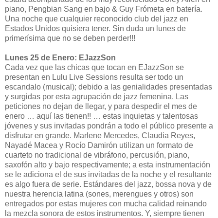
piano, Pengbian Sang en bajo & Guy Frómeta en batería.
Una noche que cualquier reconocido club del jazz en
Estados Unidos quisiera tener. Sin duda un lunes de
primerísima que no se deben perder!!!
Lunes 25 de Enero: EJazzSon
Cada vez que las chicas que tocan en EJazzSon se
presentan en Lulu Live Sessions resulta ser todo un
escandalo (musical); debido a las genialidades presentadas
y surgidas por esta agrupación de jazz femenina. Las
peticiones no dejan de llegar, y para despedir el mes de
enero … aquí las tienen!! … estas inquietas y talentosas
jóvenes y sus invitadas pondrán a todo el público presente a
disfrutar en grande. Marlene Mercedes, Claudia Reyes,
Nayadé Macea y Rocío Damirón utilizan un formato de
cuarteto no tradicional de vibráfono, percusión, piano,
saxofón alto y bajo respectivamente; a esta instrumentación
se le adiciona el de sus invitadas de la noche y el resultante
es algo fuera de serie. Estándares del jazz, bossa nova y de
nuestra herencia latina (sones, merengues y otros) son
entregados por estas mujeres con mucha calidad reinando
la mezcla sonora de estos instrumentos. Y, siempre tienen