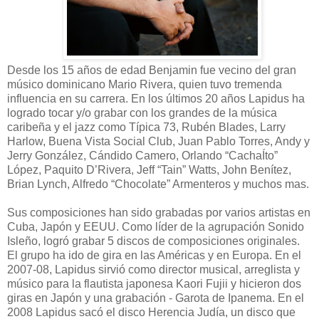
Desde los 15 años de edad Benjamin fue vecino del gran
músico dominicano Mario Rivera, quien tuvo tremenda
influencia en su carrera. En los últimos 20 años Lapidus ha
logrado tocar y/o grabar con los grandes de la música
caribeña y el jazz como Típica 73, Rubén Blades, Larry
Harlow, Buena Vista Social Club, Juan Pablo Torres, Andy y
Jerry González, Cándido Camero, Orlando “CachaÍto”
López, Paquito D’Rivera, Jeff “Tain” Watts, John Benítez,
Brian Lynch, Alfredo “Chocolate” Armenteros y muchos mas.
Sus composiciones han sido grabadas por varios artistas en
Cuba, Japón y EEUU. Como líder de la agrupación Sonido
Isleño, logró grabar 5 discos de composiciones originales.
El grupo ha ido de gira en las Américas y en Europa. En el
2007-08, Lapidus sirvió como director musical, arreglista y
músico para la flautista japonesa Kaori Fujii y hicieron dos
giras en Japón y una grabación - Garota de Ipanema. En el
2008 Lapidus sacó el disco Herencia Judía, un disco que