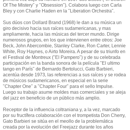
Of The Mistery" y "Obsession"). Colabora luego con Carla
Bley y con Charlie Haden en la "Liberation Orchestra".
Sus dúos con Dollard Brand (1968) le dan a su música un
giro decisivo hacia sus raíces sudamericanas, y mas
ampliamente, hacia las músicas del tercer mundo. Dirige
numerosos grupos, en los que intervienen entre otros: Joe
Beck, John Abercombie, Stanley Clarke, Ron Carter, Lennie
White, Roy Haynes, o Airto Moreira. A pesar de su triunfo en
el Festival de Montreux ("El Pampero") y de su celebrada
participación en la banda sonora de la película "El ultimo
tango en París" de Bernardo Bertolucci, Gato Barbieri,
acentúa desde 1973, las referencias a sus raíces y se rodea
de músicos sudamericanos, en especial en la serie
"Chapter One" a "Chapter Four" para el sello Impulse.
Luego su trabajo asume moldes mas comerciales y se aleja
del jazz en beneficio de un público más amplio.
Receptor de la influencia coltraniana y, a la vez, marcado
por su fructífera colaboración con el trompetista Don Cherry,
Gato Barbieri se sitúa en el meollo de la problemática
creada por la evolución del Freejazz durante los años