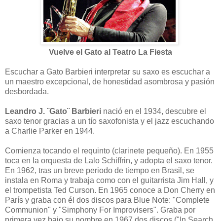
Vuelve el Gato al Teatro La Fiesta
Escuchar a Gato Barbieri interpretar su saxo es escuchar a
un maestro excepcional, de honestidad asombrosa y pasión
desbordada.
Leandro J. ¨Gato¨ Barbieri
nació en el 1934, descubre el
saxo tenor gracias a un tío saxofonista y el jazz escuchando
a Charlie Parker en 1944.
Comienza tocando el requinto (clarinete pequeño). En 1955
toca en la orquesta de Lalo Schiffrin, y adopta el saxo tenor.
En 1962, tras un breve periodo de tiempo en Brasil, se
instala en Roma y trabaja como con el guitarrista Jim Hall, y
el trompetista Ted Curson. En 1965 conoce a Don Cherry en
París y graba con él dos discos para Blue Note: "Complete
Communion" y "Simphony For Improvisers". Graba por
primera vez bajo su nombre en 1967 dos discos ("In Search