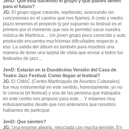
JenD: Que está haciendo el grupo y que planes tienen
para el futuro?
JG:
El grupo sigue creando, repitiendo, avanzando sin
concesiones en el camino que nos fijamos. A corto y medio
plazo tenemos el proyecto (y por supuesto su festival es el
primero por el momento que nos lo permite) sacar nuestra
música de Martinica… Un joven grupo poco conocido y auto
producido encuentra muchísimas dificultades respecto a
eso. La salida del álbum es también para nosotros una
manera de tener una tarjeta de visita que enviar a todos los
festivales de jazz…
JenD: Estarán en la Duodécima Versión del Casa de
Teatro Jazz Festival. Como llegan al festival?
JG
: El CMAC (Centro Martiniqués de Asuntos Culturales)
fue muy instrumental en este sentido, honestamente, yo no
lo conocía (el festival) y una de las persona que trabajaba
en este centro nos propuso para este… Y estamos muy
entusiasmados desde que nos enteramos que nosotros
habíamos de participar.
JenD: Que sienten?
JG:
Una enorme alegría, mezclada con mucha tensión. En