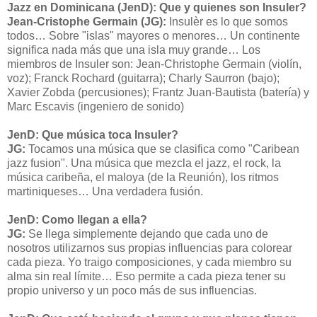
Jazz en Dominicana (JenD): Que y quienes son Insuler?
Jean-Cristophe Germain (JG):
Insulèr es lo que somos
todos… Sobre "islas" mayores o menores… Un continente
significa nada más que una isla muy grande… Los
miembros de Insuler son: Jean-Christophe Germain (violín,
voz); Franck Rochard (guitarra); Charly Saurron (bajo);
Xavier Zobda (percusiones); Frantz Juan-Bautista (batería) y
Marc Escavis (ingeniero de sonido)
JenD: Que música toca Insuler?
JG:
Tocamos una música que se clasifica como "Caribean
jazz fusion". Una música que mezcla el jazz, el rock, la
música caribeña, el maloya (de la Reunión), los ritmos
martiniqueses… Una verdadera fusión.
JenD: Como llegan a ella?
JG:
Se llega simplemente dejando que cada uno de
nosotros utilizarnos sus propias influencias para colorear
cada pieza. Yo traigo composiciones, y cada miembro su
alma sin real límite… Eso permite a cada pieza tener su
propio universo y un poco más de sus influencias.