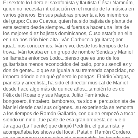
El sexteto lo lidera el saxofonista y flautista César Namnúm,
quien no necesita introducción en el mundo de la música en
varios géneros. En sus palabras presenta a los miembros
del grupo: Cuso Cuevas, quien ha sido bajista de planta de
este sexteto desde siempre...si fueras a hacer una lista de
los mejores diez bajistas dominicanos, Cuso estaría en ella
en una posición bien alta. Iván Carbuccia (guitarra) por
igual...nos conocemos, Iván y yo, desde los tiempos de la
trova...Iván tocaba en un grupo de nombre Sendas y Maniel
se llamaba entonces Lodo...pienso que es uno de los
guitarristas menos reconocidos del patio, por su sencillez y
don de gente...lo que se iguala a su tremenda capacidad, no
importa dónde o en qué género lo pongas. Elpidio Vargas,
pianista y arreglista, ha sido el director musical de Maniel
desde hace algo más de quince años...también lo es de
Félix del Rosario y sus Magos. Julito Fernández,
bongosero, timbalero, tamborero, ha sido el percusionista de
Maniel desde casi sus orígenes...su experiencia se remonta
a los tiempos de Ramón Gallardo, con quien empezó a tocar
siendo un niño...fue parte de esa gran orquesta del viejo
Jaragua (La Fuente) que dirigió Pedritín, el guitarrista, y
acompañaba los shows del local. Patatín, Ramón Cordero,