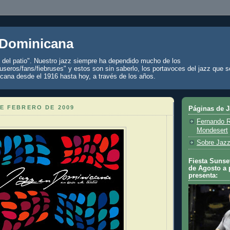
 Dominicana
z del patio". Nuestro jazz siempre ha dependido mucho de los
seros/fans/fiebruses" y estos son sin saberlo, los portavoces del jazz que s
cana desde el 1916 hasta hoy, a través de los años.
E FEBRERO DE 2009
Páginas de 
Fernando R
Mondesert
Sobre Jazz
Fiesta Sunset
de Agosto a 
presenta: