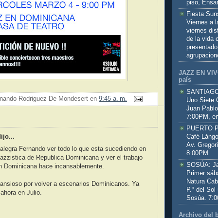
piso, Ensa
Fiesta Sun
Viernes a 
viernes dis
de la vida
presentado
agrupacion
JAZZ EN VIVO
país
SANTIAGO:
nando Rodriguez De Mondesert
en
9:45 a. m.
Uno Siete 
Juan Pablo
7:00PM, en
:
PUERTO PL
Café Lángo
jo...
Av. Gregor
alegra Fernando ver todo lo que esta sucediendo en
8:00PM
azzistica de Republica Dominicana y ver el trabajo
SOSÚA: Jaz
n Dominicana hace incansablemente.
Primer sáb
Natura Cab
ansioso por volver a escenarios Dominicanos. Ya
P.º del Sol
ahora en Julio.
Sosúa. 7:
Archivo del 