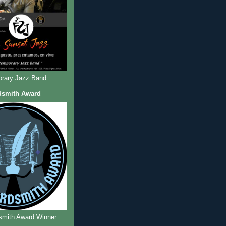
rary Jazz Band
dsmith Award
smith Award Winner