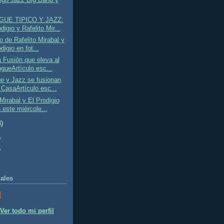
UE TIPICO Y JAZZ:
digio y Rafelito Mir...
o de Rafelito Mirabal y
digio en fot...
a Fusión que eleva al
gueArtículo esc...
e y Jazz se fusionan
 CasaArtículo esc...
 Mirabal y El Prodigio
 este miércole...
4)
)
)
ales
Ver todo mi perfil