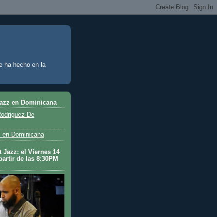
e ha hecho en la
Jazz en Dominicana
odriguez De
 en Dominicana
 Jazz: el Viernes 14
partir de las 8:30PM