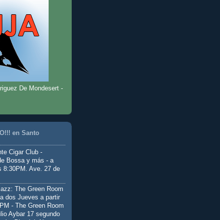
riguez De Mondesert -
!!! en Santo
te Cigar Club -
de Bossa y más - a
as 8:30PM. Ave. 27 de
Jazz: The Green Room
a dos Jueves a partir
0PM - The Green Room
ulio Aybar 17 segundo