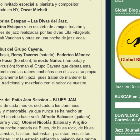
2021
o invitado especial al pianista y compositor
cado en NY,
Oscar Micheli
.
Global Blog 
brina Estepan – Las Divas del Jazz.
ina Estepan
y un quinteto de amigos tocarán y
es de jazz realizadas por las divas Ella Fitzgerald,
arah Vaughan y otras en una noche de jazz vocal.
ebut del Grupo Cayena.
bajo),
Remy Taveras
(batería),
Federico Méndez
 Fassi
(trombón),
Ernesto Núñez
(trompeta) y
rcusión) forman el Grupo Cayena que debuta esta
ombinará las raíces caribeñas con el jazz a su propia
piamente latin jazz, pues tratan de mantener la
z tradicional y mezclarlo con el sabor de nuestra
Jazz en Domi
BUSCAR en J
azz del Patio Jam Session – BLUES JAM.
les de cada mes es dedicado a los Jammeos.
al y memorable, ya que nunca se ha hecho un
DOWNLOAD DE
 El cuarteo base será:
Alfredo Balcacer
(guitarra),
Cortesía de 
tarra y voz),
Otoniel Nicolás
(batería) y
Virgilio
na noche cargada de Blues, de blues rock, de blues
Jazz Journal
arristas, bajistas, bateristas, pianistas, vocalistas,
onistas, y más estarán subiendo y bajando dela tarima