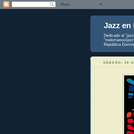
Jazz en
Dedicado al "jaz
"melomanos/jazzu
República Domini
SÁBADO, 28 D