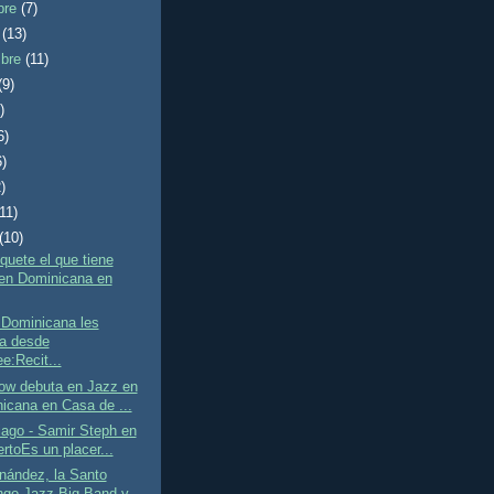
bre
(7)
e
(13)
mbre
(11)
(9)
)
6)
6)
)
(11)
(10)
uete el que tiene
en Dominicana en
 Dominicana les
ta desde
e:Recit...
ow debuta en Jazz en
icana en Casa de ...
ago - Samir Steph en
rtoEs un placer...
nández, la Santo
go Jazz Big Band y