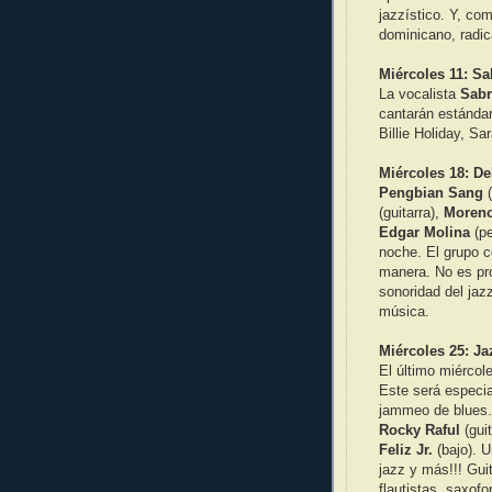
jazzístico. Y, com
dominicano, radi
Miércoles 11: Sa
La vocalista
Sabr
cantarán estándar
Billie Holiday, S
Miércoles 18: D
Pengbian Sang
(
(guitarra),
Moreno
Edgar Molina
(pe
noche. El grupo c
manera. No es pro
sonoridad del jaz
música.
Miércoles 25: J
El último miérco
Este será especi
jammeo de blues.
Rocky Raful
(gui
Feliz Jr.
(bajo). U
jazz y más!!! Guit
flautistas, saxof