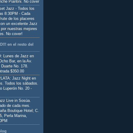
nche Piantini. No cover
set Jazz - Todos los
las 8:30PM - Cada
frute de los placeres
 con un excelente Jazz
 por nuestras mejores
es. No cover!
!!! en el resto del
 Lunes de Jazz en
Ocho Bar, en la Av.
 Duarte No. 178.
trada $350.00
ATA: Jazz Night en
s. Todos los sábados.
io Luperón No. 20 -
z Live in Sosúa.
ado de cada mes.
aña Boutique Hotel; C.
 5, Perla Marina,
00PM
blog