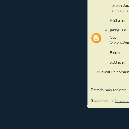
Josean Ja
joseanjac
9:53 a. m.
jazzy13
dij
Guy
Q bien..Jen
Exitos,
5:03 p. m.
Publicar un coment
Entrada más reciente
Suscribirse a:
Enviar 