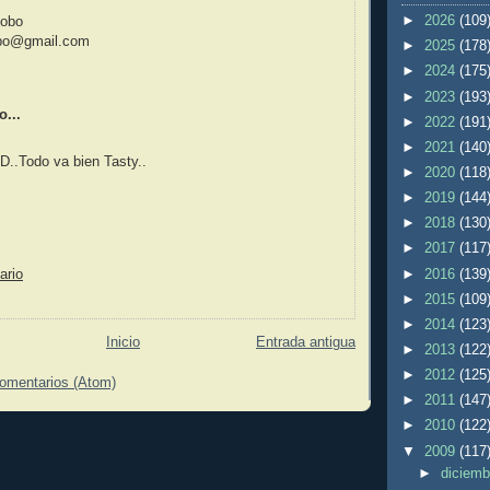
►
2026
(109
cobo
obo@gmail.com
►
2025
(178
►
2024
(175
►
2023
(193
o...
►
2022
(191
►
2021
(140
D..Todo va bien Tasty..
►
2020
(118
►
2019
(144
►
2018
(130
►
2017
(117
►
2016
(139
ario
►
2015
(109
►
2014
(123
Inicio
Entrada antigua
►
2013
(122
►
2012
(125
comentarios (Atom)
►
2011
(147
►
2010
(122
▼
2009
(117
►
diciem