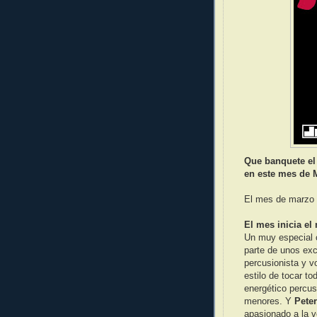
Que banquete el
en este mes de M
El mes de marzo t
El mes inicia el
Un muy especial 
parte de unos ex
percusionista y vo
estilo de tocar t
energético percu
menores. Y
Pete
apasionado a la v