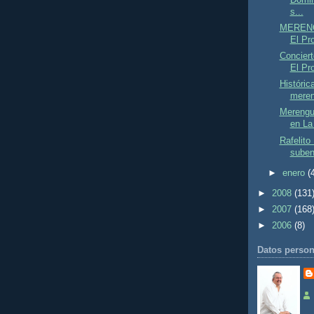
s...
MERENG
El Pro
Conciert
El Pro
Históric
meren
Merengu
en La
Rafelito
suben
►
enero
(
►
2008
(131
►
2007
(168
►
2006
(8)
Datos person