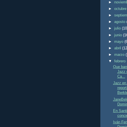
►
noviem
►
octubr
►
septie
►
agosto
►
julio
(10
►
junio
(1
►
mayo
(
►
abril
(12
►
marzo
▼
febrero
Que banq
Jazz 
Ca...
Jazz en
repor
Berkle
JaneBel
Domin
En Santi
concie
Iván Fer
Domin