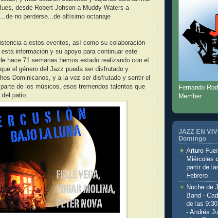
 blues, desde Robert Johson a Muddy Waters a
...de no perderse...de altísimo octanaje
stencia a estos eventos, así como su colaboración
e esta información y su apoyo para continuar este
de hace 71 semanas hemos estado realizando con el
r que el género del Jazz pueda ser disfrutado y
os Dominicanos, y a la vez ser disfrutado y sentir el
 parte de los músicos, esos tremendos talentos que
Fernando Rod
 del patio.
Member
JAZZ EN VIVO
Domingo
Arturo Fuen
Miércoles 
partir de l
Febrero
Noche de 
Band - Cad
de las 9:3
- Andrés J