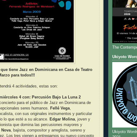
The Contempo
Ukiyoto Wor
 que tiene Jazz en Dominicana en Casa de Teatro
arzo para todos!!!
endrá 4 acitividades, estas son:
 miércoles 4 con: Percusión Bajo La Luna 2
concierto para el público de Jazz en Dominicana de
cepcionales seres humanos.
Fellé Vega
,
calista, con sus originales instrumentos y particular
odo lo que esté a su alcance.
Edgar Molina
, joven y
sionista que domina las percusiones mayores y
r Nova
, bajista, compositor y arreglista, sereno y
Ukiyoto Word
ez. Los tres vienen a entregarnos su nuevo concepto