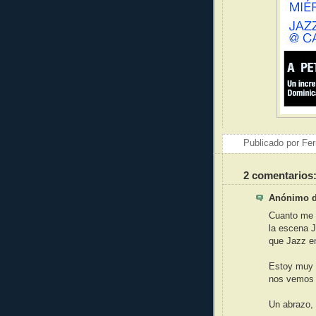
Publicado por
Fer
2 comentarios
Anónimo di
Cuanto me 
la escena J
que Jazz e
Estoy muy 
nos vemos 
Un abrazo,