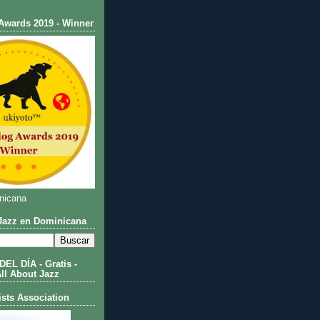
Awards 2019 - Winner
nicana
azz en Dominicana
L DÍA - Gratis -
All About Jazz
ists Association