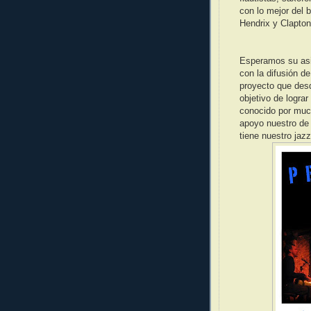
con lo mejor del
Hendrix y Clapton
Esperamos su asi
con la difusión d
proyecto que des
objetivo de logra
conocido por much
apoyo nuestro de
tiene nuestro jazz